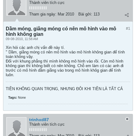
Thành viên tích cực
Tham gia ngày:
Mar 2010
Bài gởi:
113
Dầm móng, giằng móng có nên mô hình vào mô
#1
hình không gian
09-08-2010, 11:58 AM
Xin hỏi các anh chị vấn đề này tí.
" Dầm, giằng móng có nên mô hình vào mô hình không gian để tính
toán không vậy.
Đối với khung phẳng thì mình không mô hình vào rồi. Còn mô hình
không gian thì không biết có nên không. Chỗ em làm có các anh đi
trước có mô hình dầm giằng vào trong mô hình khôg gian để tính
luôn.
TIỀN KHÔNG QUAN TRỌNG, NHƯNG ĐÔI KHI TIỀN LÀ TẤT CẢ
Tags:
None
trinhxd87
Thành viên tích cực
Tham gia ngày:
Mar 2010
Bài gởi:
113