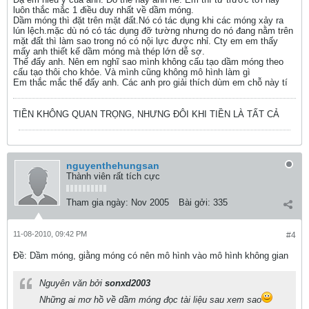
luôn thắc mắc 1 điều duy nhất về dầm móng.
Dầm móng thì đặt trên mặt đất.Nó có tác dụng khi các móng xảy ra
lún lệch.mặc dù nó có tác dụng đỡ tường nhưng do nó đang nằm trên
mặt đất thì làm sao trong nó có nội lực được nhỉ. Cty em em thấy
mấy anh thiết kế dầm móng mà thép lớn dễ sợ.
Thế đấy anh. Nên em nghĩ sao mình không cấu tạo dầm móng theo
cấu tạo thôi cho khỏe. Và mình cũng không mô hình làm gì
Em thắc mắc thế đấy anh. Các anh pro giải thích dùm em chỗ này tí
TIỀN KHÔNG QUAN TRỌNG, NHƯNG ĐÔI KHI TIỀN LÀ TẤT CẢ
nguyenthehungsan
Thành viên rất tích cực
Tham gia ngày:
Nov 2005
Bài gởi:
335
11-08-2010, 09:42 PM
#4
Ðề: Dầm móng, giằng móng có nên mô hình vào mô hình không gian
Nguyên văn bởi
sonxd2003
Những ai mơ hồ về dầm móng đọc tài liệu sau xem sao