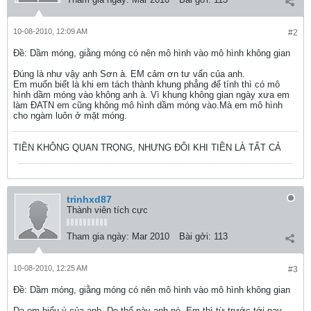
10-08-2010, 12:09 AM
#2
Ðề: Dầm móng, giằng móng có nên mô hình vào mô hình không gian
Đúng là như vậy anh Sơn à. EM cảm ơn tư vấn của anh.
Em muốn biết là khi em tách thành khung phẳng để tính thì có mô
hình dầm móng vào không anh à. Vì khung không gian ngày xưa em
làm ĐATN em cũng không mô hình dầm móng vào.Mà em mô hình
cho ngàm luôn ở mặt móng.
TIỀN KHÔNG QUAN TRỌNG, NHƯNG ĐÔI KHI TIỀN LÀ TẤT CẢ
trinhxd87
Thành viên tích cực
Tham gia ngày:
Mar 2010
Bài gởi:
113
10-08-2010, 12:25 AM
#3
Ðề: Dầm móng, giằng móng có nên mô hình vào mô hình không gian
Dạ em hiểu ý của anh. Do thế này anh nè. Em thì từ trước tới nay