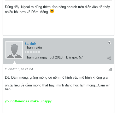
Đúng đấy. Ngoài ra dùng thêm tính năng search trên diễn đàn để thấy
nhiều bài hơn về Dầm Móng.
tanluk
Thành viên
Tham gia ngày:
Jul 2010
Bài gởi:
57
11-08-2010, 10:22 PM
#5
Ðề: Dầm móng, giằng móng có nên mô hình vào mô hình không gian
oh,tài liệu về dầm móng thật hay. mình đang học làm móng...Cám ơn
bạn
your differences make u happy