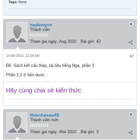
Tags:
None
nqdongvn
Thành viên
Tham gia ngày:
Aug 2010
Bài gởi:
42
14-08-2010, 12:28 AM
#2
Ðề: Sách kết cấu thép, tài liệu tiếng Nga, phần 3
Phần 1,2 ở bên dưới...
Hãy cùng chia sẻ kiến thức
thienhasao45
Thành viên mới
Tham gia ngày:
Mar 2010
Bài gởi:
3