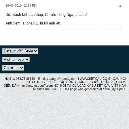
16-08-2010, 12:19 PM
#3
Ðề: Sách kết cấu thép, tài liệu tiếng Nga, phần 3
Anh xem lai phan 1, bi loi anh ah.
Hotline: 038.77 88888 - Email: support@ketcau.com | WWW.KETCAU.COM - CẦU NỐI
CỦA CÁC KỸ SƯ KẾT CẤU CÔNG TRÌNH, ĐỊA KỸ THUẬT VIỆT NAM.
DIỄN ĐÀN http://ketcau.com/forum NƠI HỘI TỤ CỦA CÁC KỸ SƯ KẾT CÂU VIỆT NAM
All times are GMT+7. This page was generated at cách đây 1 phút.