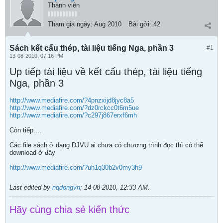
Thành viên
Tham gia ngày:
Aug 2010
Bài gởi:
42
Sách kết cấu thép, tài liệu tiếng Nga, phần 3
#1
13-08-2010, 07:16 PM
Up tiếp tài liệu về kết cấu thép, tài liệu tiếng
Nga, phần 3
http://www.mediafire.com/?4pnzxijd8jyc8a5
http://www.mediafire.com/?dz0rckcc0t6m5ue
http://www.mediafire.com/?c297j867erxf6mh
Còn tiếp....
Các file sách ở dạng DJVU ai chưa có chương trình đọc thì có thể
download ở đây
http://www.mediafire.com/?uh1q30b2v0my3h9
Last edited by
nqdongvn
;
14-08-2010, 12:33 AM
.
Hãy cùng chia sẻ kiến thức