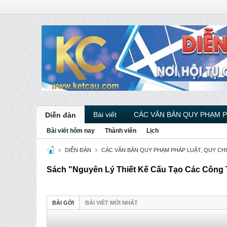
Bài viết
CÁC VĂN BẢN QUY PHẠM 
Diễn đàn
Bài viết hôm nay
Thành viên
Lịch
DIỄN ĐÀN
CÁC VĂN BẢN QUY PHẠM PHÁP LUẬT, QUY CHU
Sách "Nguyên Lý Thiết Kế Cấu Tạo Các Công T
BÀI GỞI
BÀI VIẾT MỚI NHẤT