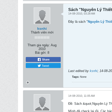
Sách "Nguyên Lý Thiết
14-08-2010, 03:28 AM
Đây là sách "
Nguyên Lý Thiế
ksnhi
Thành viên mới
Tham gia ngày:
Aug
2010
Bài gởi:
8
Share
Tweet
Last edited by
ksnhi
;
14-08-2
Tags:
None
14-08-2010, 11:05 AM
Ðề: Sách &quot;Nguyên Lý Th
Mình đã check lại rồi. Các bá