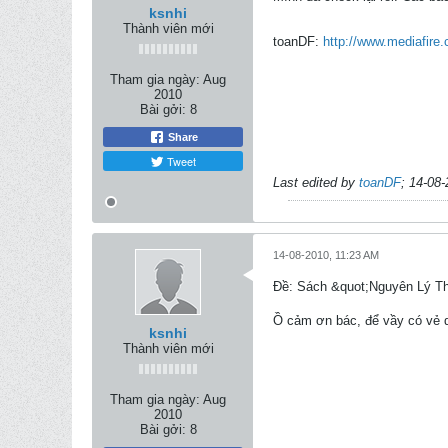
ksnhi
Thành viên mới
toanDF:
http://www.mediafir
Tham gia ngày:
Aug
2010
Bài gởi:
8
Share
Tweet
Last edited by
toanDF
;
14-08-
14-08-2010, 11:23 AM
Ðề: Sách &quot;Nguyên Lý Th
Ồ cảm ơn bác, để vầy có vẻ d
ksnhi
Thành viên mới
Tham gia ngày:
Aug
2010
Bài gởi:
8