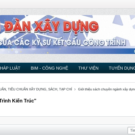
PHÁP LUẬT
BIM - CÔNG NGHỆ
THƯ VIỆN
TUYỂN DỤNG
ẨN, TIÊU CHUẨN XÂY DỰNG, SÁCH, TẠP CHÍ
Giới thiệu sách chuyên ngành xây dựn
rình Kiến Trúc"