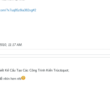
e.com/?x7uq85z8ia382xg#2
2010, 11:17 AM
.
iết Kế Cấu Tạo Các Công Trình Kiến Trúc&quot;
ễ nhìn hơn nhỉ