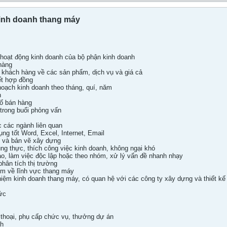
inh doanh thang máy
̣m hoạt động kinh doanh của bộ phận kinh doanh
hàng
i khách hàng về các sản phẩm, dịch vụ và giá cả
́t hợp đồng
ế hoạch kinh doanh theo tháng, quí, năm
n
ố bán hàng
 trong buổi phỏng vấn
 các ngành liên quan
dụng tốt Word, Excel, Internet, Email
 và bản vẽ xây dựng
ung thực, thích công việc kinh doanh, không ngại khó
ạo, làm việc độc lập hoặc theo nhóm, xử lý vấn đề nhanh nhạy
hân tích thị trường
 về lĩnh vực thang máy
ệm kinh doanh thang máy, có quan hệ với các công ty xây dựng và thiết kế
ức
ại, phụ cấp chức vụ, thưởng dự án
nh