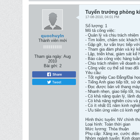
Tuyển trưởng phòng k
17-08-2010, 04:01 PM
Số lượng: 1
Mô tả công việc:
- Quản lý và chịu trách nhiê
quochuyln
- Tìm kiếm, chăm sóc khách 
Thành viên mới
- Gặp gỡ, tư vấn trực tiếp vớ
- Tham gia đàm phán và ký kê
- Lập, triển khai, giám sát k
Tham gia ngày:
Aug
- Báo cáo công việc hàng tuầ
2010
- Chịu trách nhiệm về doanh s
Bài gởi:
2
- Công việc cụ thể sẽ trao đổi
Yêu cầu:
Share
- Tốt nghiệp Cao Đẳng/Đại học
Tweet
- Tiếng Anh giao tiếp tốt, sử 
- Đọc được bản vẽ thang máy
- Nhanh nhẹn, giao tiếp tốt, tr
- Có khả năng quản lý, lãnh đ
- Có khả năng nghiên cứu và p
- Có ít nhất 01 năm kinh nghiệm
- Ưu tiên ứng viên có kinh nghi
Hình thức tuyển: NV chính th
Loại hình: Toàn thời gian
Mức lương: Thỏa thuận
Phụ cấp: Xăng xe, cước điện tho
Nhóm ngành tuyển: Kinh doa