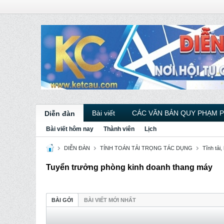
Bài viết
CÁC VĂN BẢN QUY PHẠM 
Diễn đàn
Bài viết hôm nay
Thành viên
Lịch
DIỄN ĐÀN
TÍNH TOÁN TẢI TRỌNG TÁC DỤNG
Tĩnh tải, 
Tuyển trưởng phòng kinh doanh thang máy
BÀI GỞI
BÀI VIẾT MỚI NHẤT