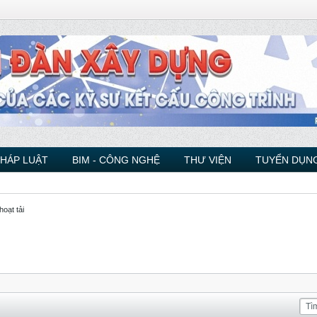
PHÁP LUẬT
BIM - CÔNG NGHỆ
THƯ VIỆN
TUYỂN DỤNG
hoạt tải