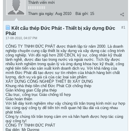
Thành viên mới
Tham gia ngày:
Aug 2010
Bài gởi:
15
#1
Kết cấu thép Đức Phát - Thiết bị xây dựng Đức
Phát
17-08-2010, 04:07 PM
CÔNG TY TNHH ĐỨC PHÁT được thành lập từ năm 2000. Là doanh
nghiệp chuyên cung cấp thiết bị xây dựng và xây dựng các công trình
công nghiệp. Với đội ngũ hơn 200 CBCN, kỹ sư, công nhân kỹ thuật
lành nghề, được đào tạo trong nước và ngoài nước. Tích lũy được
nhiều kinh nghiệm trong quản lý và ứng dụng khoa học kỹ thuật, công
nghệ tiên tiến vào sản xuất kinh doanh dịch vụ. Với khả năng của
mình Đức Phát đã tạo được sự tín nhiệm của khách hàng bởi chất
lượng, dịch vụ và giá cả của các loại sản phẩm:
XÂY DỰNG CÔNG NGHIỆP THIẾT BỊ XÂY DỰNG
Khung nhà thép tiền chế Đức Phát Cột chống thép
Giàn không gian Cốp pha thép
Cầu trục, cổng trục Giáo chống tổ hợp
Giáo hoàn thiện
Với bề dày kinh nghiệm như vậy chúng tôi trân trọng kính mời sự hợp
tác cùng quý công ty để tiến tới mối quan hệ lâu dài và cùng nhau
phát triển.
Công ty chúng tôi trân trọng cảm ơn và hân hạnh được hợp tác cùng
quý công ty!
CÔNG TY TNHH ĐỨC PHÁT
Đại diện: Mr Dương