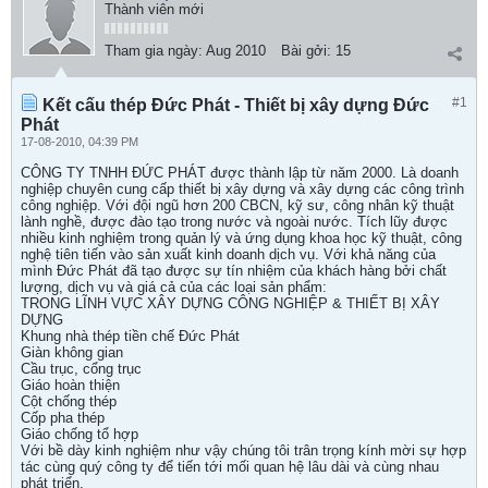
Thành viên mới
Tham gia ngày:
Aug 2010
Bài gởi:
15
#1
Kết cấu thép Đức Phát - Thiết bị xây dựng Đức
Phát
17-08-2010, 04:39 PM
CÔNG TY TNHH ĐỨC PHÁT được thành lập từ năm 2000. Là doanh
nghiệp chuyên cung cấp thiết bị xây dựng và xây dựng các công trình
công nghiệp. Với đội ngũ hơn 200 CBCN, kỹ sư, công nhân kỹ thuật
lành nghề, được đào tạo trong nước và ngoài nước. Tích lũy được
nhiều kinh nghiệm trong quản lý và ứng dụng khoa học kỹ thuật, công
nghệ tiên tiến vào sản xuất kinh doanh dịch vụ. Với khả năng của
mình Đức Phát đã tạo được sự tín nhiệm của khách hàng bởi chất
lượng, dịch vụ và giá cả của các loại sản phẩm:
TRONG LĨNH VỰC XÂY DỰNG CÔNG NGHIỆP & THIẾT BỊ XÂY
DỰNG
Khung nhà thép tiền chế Đức Phát
Giàn không gian
Cầu trục, cổng trục
Giáo hoàn thiện
Cột chống thép
Cốp pha thép
Giáo chống tổ hợp
Với bề dày kinh nghiệm như vậy chúng tôi trân trọng kính mời sự hợp
tác cùng quý công ty để tiến tới mối quan hệ lâu dài và cùng nhau
phát triển.