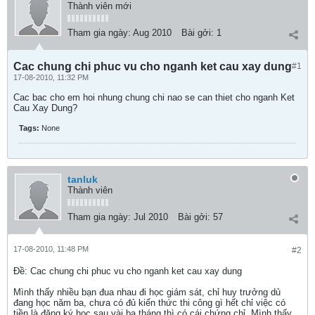
Thành viên mới
Tham gia ngày:
Aug 2010
Bài gởi:
1
Cac chung chi phuc vu cho nganh ket cau xay dung
#1
17-08-2010, 11:32 PM
Cac bac cho em hoi nhung chung chi nao se can thiet cho nganh Ket
Cau Xay Dung?
Tags:
None
tanluk
Thành viên
Tham gia ngày:
Jul 2010
Bài gởi:
57
17-08-2010, 11:48 PM
#2
Ðề: Cac chung chi phuc vu cho nganh ket cau xay dung
Mình thấy nhiều bạn đua nhau đi học giám sát, chỉ huy trưởng dủ
đang học năm ba, chưa có đủ kiến thức thi công gì hết chỉ việc có
tiền là đăng ký học sau vài ba tháng thì có cái chứng chỉ. Mình thấy