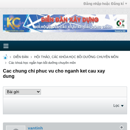
Đăng nhập hoặc Đăng kí
DIỄN ĐÀN
HỘI THẢO, CÁC KHÓA HỌC BỒI DƯỠNG CHUYÊN MÔN
Các khoá học ngắn hạn bồi dưỡng chuyên môn
Cac chung chi phuc vu cho nganh ket cau xay
dung
Lọc
vantinh