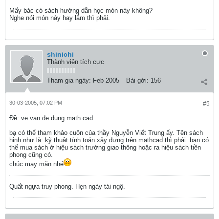
Mấy bác có sách hướng dẫn học món này không?
Nghe nói món này hay lắm thì phải.
shinichi
Thành viên tích cực
Tham gia ngày:
Feb 2005
Bài gởi:
156
30-03-2005, 07:02 PM
#5
Ðề: ve van de dung math cad
bạ có thể tham khảo cuôn của thầy Nguyễn Viết Trung ấy. Tên sách
hinh như là: kỹ thuật tính toán xây dựng trên mathcad thì phải. bạn có
thể mua sách ở hiệu sách trường giao thông hoặc ra hiệu sách tiền
phong cũng có.
chúc may măn nhé
Quất ngựa truy phong. Hẹn ngày tái ngộ.