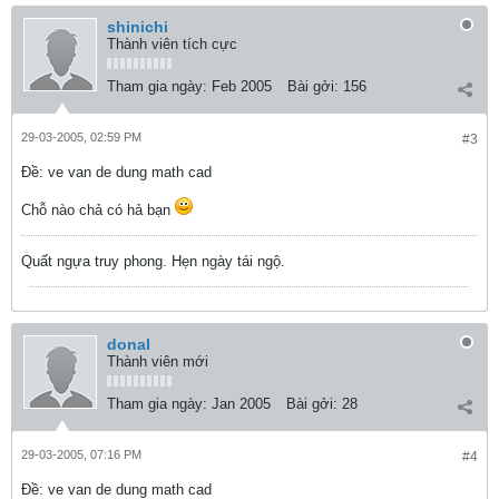
shinichi
Thành viên tích cực
Tham gia ngày:
Feb 2005
Bài gởi:
156
29-03-2005, 02:59 PM
#3
Ðề: ve van de dung math cad
Chỗ nào chả có hả bạn
Quất ngựa truy phong. Hẹn ngày tái ngộ.
donal
Thành viên mới
Tham gia ngày:
Jan 2005
Bài gởi:
28
29-03-2005, 07:16 PM
#4
Ðề: ve van de dung math cad