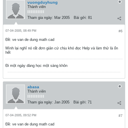
vuongduyhung
Thành viên
Tham gia ngày:
Mar 2005
Bài gởi:
81
07-04-2005, 08:49 PM
#6
Ðề: ve van de dung math cad
Mình lại nghĩ nó rất đơn giản cứ chịu khó đọc Help và làm thử là ổn
hết
Đi một ngày đàng học một sàng khôn
abasa
Thành viên
Tham gia ngày:
Jan 2005
Bài gởi:
71
07-04-2005, 09:52 PM
#7
Ðề: ve van de dung math cad