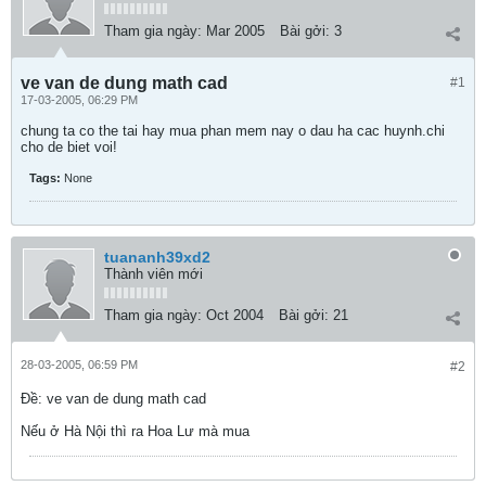
Tham gia ngày:
Mar 2005
Bài gởi:
3
ve van de dung math cad
#1
17-03-2005, 06:29 PM
chung ta co the tai hay mua phan mem nay o dau ha cac huynh.chi
cho de biet voi!
Tags:
None
tuananh39xd2
Thành viên mới
Tham gia ngày:
Oct 2004
Bài gởi:
21
28-03-2005, 06:59 PM
#2
Ðề: ve van de dung math cad
Nếu ở Hà Nội thì ra Hoa Lư mà mua