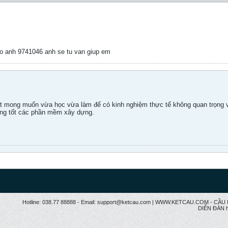
o anh 9741046 anh se tu van giup em
ất mong muốn vừa học vừa làm để có kinh nghiệm thực tế không quan trọng v
dụng tốt các phần mềm xây dựng.
Hotline: 038.77 88888 - Email: support@ketcau.com | WWW.KETCAU.COM - 
DIỄN ĐÀN h