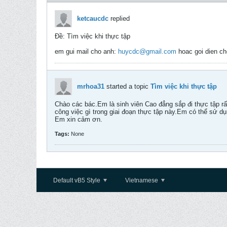
ketcaucdc
replied
Ðề: Tìm việc khi thực tập
em gui mail cho anh:
huycdc@gmail.com
hoac goi dien ch
mrhoa31
started a topic
Tìm việc khi thực tập
Chào các bác.Em là sinh viên Cao đẳng sắp đi thực tập r
công việc gì trong giai đoạn thực tập này.Em có thể sử 
Em xin cảm ơn.
Tags:
None
Default vB5 Style
Vietnamese