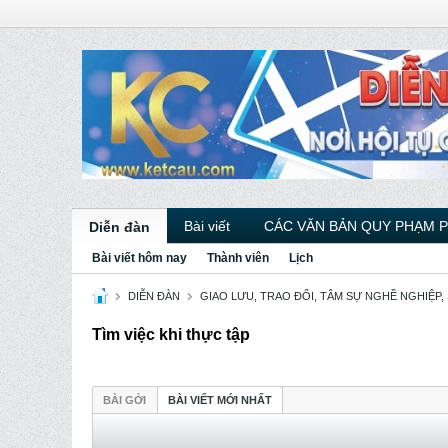
Bài viết
CÁC VĂN BẢN QUY PHẠM 
Diễn đàn
Bài viết hôm nay
Thành viên
Lịch
DIỄN ĐÀN
GIAO LƯU, TRAO ĐỔI, TÂM SỰ NGHỀ NGHIỆP,
Tìm việc khi thực tập
BÀI GỞI
BÀI VIẾT MỚI NHẤT