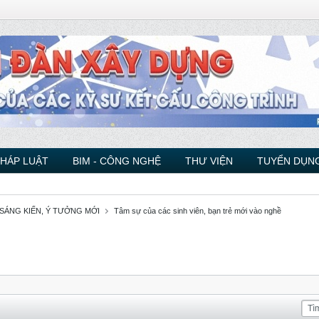
PHÁP LUẬT
BIM - CÔNG NGHỆ
THƯ VIỆN
TUYỂN DỤNG
 SÁNG KIẾN, Ý TƯỞNG MỚI
Tâm sự của các sinh viên, bạn trẻ mới vào nghề