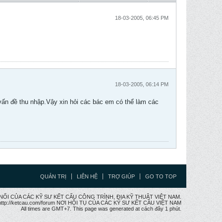
18-03-2005, 06:45 PM
18-03-2005, 06:14 PM
ấn đề thu nhập.Vậy xin hỏi các bác em có thể làm các
QUẢN TRỊ
LIÊN HỆ
TRỢ GIÚP
GO TO TOP
CẦU NỐI CỦA CÁC KỸ SƯ KẾT CẤU CÔNG TRÌNH, ĐỊA KỸ THUẬT VIỆT NAM.
ttp://ketcau.com/forum NƠI HỘI TỤ CỦA CÁC KỸ SƯ KẾT CÂU VIỆT NAM
All times are GMT+7. This page was generated at cách đây 1 phút.