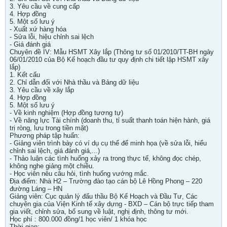
3. Yêu cầu về cung cấp
4. Hợp đồng
5. Một số lưu ý
- Xuất xứ hàng hóa
- Sửa lỗi, hiệu chỉnh sai lệch
- Giá đánh giá
Chuyên đề IV: Mẫu HSMT Xây lắp (Thông tư số 01/2010/TT-BH ngày
06/01/2010 của Bộ Kế hoạch đầu tư quy định chi tiết lập HSMT xây
lắp)
1. Kết cấu
2. Chỉ dẫn đối với Nhà thầu và Bảng dữ liệu
3. Yêu cầu về xây lắp
4. Hợp đồng
5. Một số lưu ý
- Về kinh nghiệm (Hợp đồng tương tự)
- Về năng lực Tài chính (doanh thu, tỉ suất thanh toán hiện hành, giá
trị ròng, lưu trong tiền mặt)
Phương pháp tập huấn:
- Giảng viên trình bày có ví dụ cụ thể để minh họa (về sửa lỗi, hiểu
chỉnh sai lệch, giá đánh giá,...)
- Thảo luận các tình huống xảy ra trong thực tế, không đọc chép,
không nghe giảng một chiều.
- Học viên nêu câu hỏi, tình huống vướng mắc.
Địa điểm: Nhà H2 – Trường đào tạo cán bộ Lê Hồng Phong – 220
đường Láng – HN
Giảng viên: Cục quản lý đấu thầu Bộ Kế Hoạch và Đầu Tư, Các
chuyên gia của Viện Kinh tế xây dựng - BXD – Cán bộ trực tiếp tham
gia viết, chỉnh sửa, bổ sung về luật, nghị định, thông tư mới.
Học phí : 800.000 đồng/1 học viên/ 1 khóa học
Thời gian: