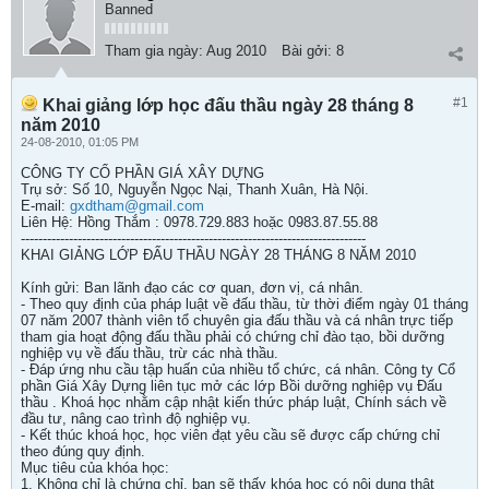
Banned
Tham gia ngày:
Aug 2010
Bài gởi:
8
#1
Khai giảng lớp học đấu thầu ngày 28 tháng 8
năm 2010
24-08-2010, 01:05 PM
CÔNG TY CỔ PHẦN GIÁ XÂY DỰNG
Trụ sở: Số 10, Nguyễn Ngọc Nại, Thanh Xuân, Hà Nội.
E-mail:
gxdtham@gmail.com
Liên Hệ: Hồng Thắm : 0978.729.883 hoặc 0983.87.55.88
-------------------------------------------------------------------------------
KHAI GIẢNG LỚP ĐẤU THẦU NGÀY 28 THÁNG 8 NĂM 2010
Kính gửi: Ban lãnh đạo các cơ quan, đơn vị, cá nhân.
- Theo quy định của pháp luật về đấu thầu, từ thời điểm ngày 01 tháng
07 năm 2007 thành viên tổ chuyên gia đấu thầu và cá nhân trực tiếp
tham gia hoạt động đấu thầu phải có chứng chỉ đào tạo, bồi dưỡng
nghiệp vụ về đấu thầu, trừ các nhà thầu.
- Đáp ứng nhu cầu tập huấn của nhiều tổ chức, cá nhân. Công ty Cổ
phần Giá Xây Dựng liên tục mở các lớp Bồi dưỡng nghiệp vụ Đấu
thầu . Khoá học nhằm cập nhật kiến thức pháp luật, Chính sách về
đầu tư, nâng cao trình độ nghiệp vụ.
- Kết thúc khoá học, học viên đạt yêu cầu sẽ được cấp chứng chỉ
theo đúng quy định.
Mục tiêu của khóa học:
1. Không chỉ là chứng chỉ, bạn sẽ thấy khóa học có nội dung thật