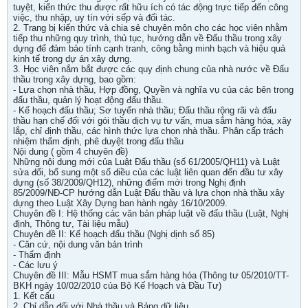
tuyệt, kiến thức thu được rất hữu ích có tác động trực tiếp đến công
việc, thu nhập, uy tín với sếp và đối tác.
2. Trang bị kiến thức và chia sẻ chuyên môn cho các học viên nhằm
tiếp thu những quy trình, thủ tục, hướng dẫn về Đấu thầu trong xây
dựng để đảm bảo tính cạnh tranh, công bằng minh bạch và hiệu quả
kinh tế trong dự án xây dựng.
3. Học viên nắm bắt được các quy định chung của nhà nước về Đấu
thầu trong xây dựng, bao gồm:
- Lựa chọn nhà thầu, Hợp đồng, Quyền và nghĩa vụ của các bên trong
đấu thầu, quản lý hoạt động đấu thầu.
- Kế hoạch đấu thầu; Sơ tuyển nhà thầu; Đấu thầu rộng rãi và đấu
thầu hạn chế đối với gói thầu dịch vụ tư vấn, mua sắm hàng hóa, xây
lắp, chỉ định thầu, các hình thức lựa chọn nhà thầu. Phân cấp trách
nhiệm thẩm định, phê duyệt trong đấu thầu
Nội dung ( gồm 4 chuyên đề)
Những nội dung mới của Luật Đấu thầu (số 61/2005/QH11) và Luật
sửa đổi, bổ sung một số điều của các luật liên quan đến đầu tư xây
dựng (số 38/2009/QH12), những điểm mới trong Nghị định
85/2009/NĐ-CP hướng dẫn Luật Đấu thầu và lựa chọn nhà thầu xây
dựng theo Luật Xây Dựng ban hành ngày 16/10/2009.
Chuyên đề I: Hệ thống các văn bản pháp luật về đấu thầu (Luật, Nghị
định, Thông tư, Tài liệu mẫu)
Chuyên đề II: Kế hoạch đấu thầu (Nghị dịnh số 85)
- Căn cứ, nội dung văn bản trình
- Thẩm định
- Các lưu ý
Chuyên đề III: Mẫu HSMT mua sắm hàng hóa (Thông tư 05/2010/TT-
BKH ngày 10/02/2010 của Bộ Kế Hoạch và Đầu Tư)
1. Kết cấu
2. Chỉ dẫn đối với Nhà thầu và Bảng dữ liệu