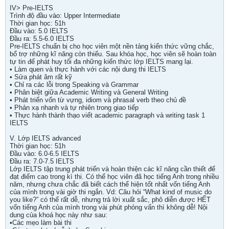
IV> Pre-IELTS
Trình độ đầu vào: Upper Intermediate
Thời gian học: 51h
Đầu vào: 5.0 IELTS
Đầu ra: 5.5-6.0 IELTS
Pre-IELTS chuẩn bị cho học viên một nền tảng kiến thức vững chắc,
bổ trợ những kĩ năng còn thiếu. Sau khóa học, học viên sẽ hoàn toàn
tự tin để phát huy tối đa những kiến thức lớp IELTS mang lại.
• Làm quen và thực hành với các nội dung thi IELTS
• Sửa phát âm rất kỹ
• Chỉ ra các lỗi trong Speaking và Grammar
• Phân biệt giữa Academic Writing và General Writing
• Phát triển vốn từ vựng, idiom và phrasal verb theo chủ đề
• Phản xạ nhanh và tự nhiên trong giao tiếp
• Thực hành thành thạo viết academic paragraph và writing task 1
IELTS
V. Lớp IELTS advanced
Thời gian học: 51h
Đầu vào: 6.0-6.5 IELTS
Đầu ra: 7.0-7.5 IELTS
Lớp IELTS tập trung phát triển và hoàn thiện các kĩ năng cần thiết để
đạt điểm cao trong kì thi. Có thể học viên đã học tiếng Anh trong nhiều
năm, nhưng chưa chắc đã biết cách thể hiện tốt nhất vốn tiếng Anh
của mình trong vài giờ thi ngắn. Vd: Câu hỏi “What kind of music do
you like?” có thể rất dễ, nhưng trả lời xuất sắc, phô diễn được HẾT
vốn tiếng Anh của mình trong vài phút phỏng vấn thì không dễ! Nội
dung của khoá học này như sau:
•Các mẹo làm bài thi