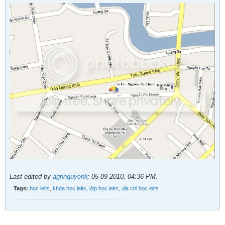
Last edited by
agringuyenli
;
05-09-2010, 04:36 PM
.
Tags:
học ielts
,
khóa học ielts
,
lớp học ielts
,
địa chỉ học ielts