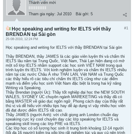
Thành viên mới
Tham gia ngày:
Jul 2010
Bài gởi:
5
#1
Học speaking and writing for IELTS với thầy
BRENDAN tại Sài gòn
25-08-2010, 12:24 PM
Học speaking and writing for IELTS với thầy BRENDAN tại Sài gòn
Thầy BRENDAN, thầy JAMES là các giáo viên luyện thi và chấm thi
IELTS lâu năm tại Trung Quốc, Việt Nam, Thái Lan hiện đang có mở
một số lớp IELTS nhằm support các học sinh VIỆT NAM trong quá
trình luyện thi IELTS. Với kinh nghiệm luyện và chấm thi IELTS nhiều
năm tại các nước Châu Á như THÁI LAN, Việt NAM và Trung Quốc
các thầy hiểu rõ các tiêu chí chấm thi IELTS cũng như các điểm
mạnh và điểm yếu học sinh Việt Nam đặc biệt là trong hai kỹ năng
Writing và Speaking.
Thầy Brendan (người Úc): Thầy tốt nghiệp đại học the NEW SOUTH
WALES, SYDNEY ÚC chuyên ngành MAREKETING và thầy đã có
bằng MASTER về giáo dục ngôn ngữ. Phong cách dạy của thầy rất
thú vị và dễ hiểu với nhiều tips hay dễ áp dụng vì vậy nhiều học viên
đã đạt được điểm IELTS rất cao.
Thầy JAMES (người Anh): với chất giọng anh London chuẩn dạy
speaking cực kỳ cool chuyên dạy các lớp speaking for IELTS và
speaking skill trong các lớp PRE và IELTS.
Các lớp học có số lượng học sinh ít trung bình khoảng 12-14 người
(tối đa 16 người) kiểm tra xếp lớp rất nghiêm túc và quy củ nên trình