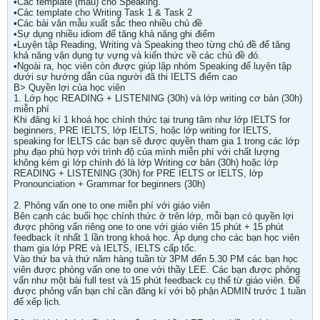
•Các template (mẫu) cho Speaking.
•Các template cho Writing Task 1 & Task 2
•Các bài văn mẫu xuất sắc theo nhiều chủ đề
•Sự dụng nhiều idiom để tăng khả năng ghi điểm
•Luyện tập Reading, Writing và Speaking theo từng chủ đề để tăng
khả năng vận dụng tự vựng và kiến thức về các chủ đề đó.
•Ngoài ra, học viên còn được giúp lập nhóm Speaking để luyện tập
dưới sự hướng dẫn của người đã thi IELTS điểm cao
B> Quyền lợi của học viên
1. Lớp học READING + LISTENING (30h) và lớp writing cơ bản (30h)
miễn phí
Khi đăng kí 1 khoá học chính thức tại trung tâm như lớp IELTS for
beginners, PRE IELTS, lớp IELTS, hoặc lớp writing for IELTS,
speaking for IELTS các bạn sẽ được quyền tham gia 1 trong các lớp
phụ đạo phù hợp với trình độ của mình miễn phí với chất lượng
không kém gì lớp chính đó là lớp Writing cơ bản (30h) hoặc lớp
READING + LISTENING (30h) for PRE IELTS or IELTS, lớp
Pronounciation + Grammar for beginners (30h)
2. Phỏng vấn one to one miễn phí với giáo viên
Bên cạnh các buổi học chính thức ở trên lớp, mỗi bạn có quyền lợi
được phỏng vấn riêng one to one với giáo viên 15 phút + 15 phút
feedback ít nhất 1 lần trong khoá học. Áp dụng cho các bạn học viên
tham gia lớp PRE và IELTS, IELTS cấp tốc.
Vào thứ ba và thứ năm hàng tuần từ 3PM đến 5.30 PM các bạn học
viên được phỏng vấn one to one với thầy LEE. Các bạn được phỏng
vấn như một bài full test và 15 phút feedback cụ thể từ giáo viên. Để
được phỏng vấn bạn chỉ cần đăng kí với bộ phận ADMIN trước 1 tuần
để xếp lịch.