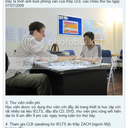
Đây là hình ảnh buổi phỏng vấn của thầy LEE vào chiều thứ ba ngày
07/07/2009
3. Thư viện miễn phí
Học viên được sử dụng thư viện với đầy đủ trang thiết bị học tập với
rất nhiều tài liệu IELTS, đầu đĩa CD, DVD, thư viện phủ sóng wifi hiện
đại từ 8 am đến 9 pm các ngày trong tuần trừ thứ bảy.
4. Tham gia CLB speaking for IELTS do thầy ZACH (người Mỹ)