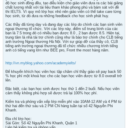
độ học sinh đồng đều, tạo điều kiện cho giáo viên đưa ra các bài giảng
chất lượng nhất với tài liệu tham khảo phong phú và bám sát với đề
thi IELTS. Vì quy mô lớp học nhỏ nên giáo viên có thể take care từng
học sinh, từ đó đưa ra những feedback cho học sinh phát huy.
Các thầy đã từng dạy và đang dạy các lớp do chính các bạn sinh viên
ngoại thương tổ chức. Với các lớp này, điểm số trung bình của các
bạn là 7.5 trong đó có nhiều bạn được 8.0 , 2 bạn được 8.5. Hiện tại,
trung tâm là nhà tài trợ chình cũng như là bảo trợ chính cho CLB tiếng
anh trường Ngoại thương Hà Nội. Với sự giúp đỡ của thầy cô, CLB
tiếng anh trường ngoại thương đã tổ chức nhiều chương trình tiếng
anh có tiếng vang lớn như BEE pro, Front the most hàng năm.
http://vn.myblog.yahoo.com/academyielts/
Để khuyến khích học viên học tập chăm chỉ thầy giáo sẽ pay back 50
% học phí một khoá học cho các bạn học viên được từ 8.0 overall trở
lên.
Đặc biệt, các bạn học sinh được học thử 1 đến 2 buổi. Nếu học viên
cảm thấy không phù hợp sẽ được trả lại 100% học phí.
Kiểm tra và phỏng vấn xếp lớp miễn phí vào 10AM-12 AM và 4 PM từ
thứ hai đến thứ sáu và 2 PM CN hàng tuần tại số 42 Nguyễn Phi
Khanh.
Địa chỉ lớp học:
Sài Gòn: Số 42 Nguyễn Phi Khanh, Quận 1
Liên hệ kiểm tra và phỏng vấn