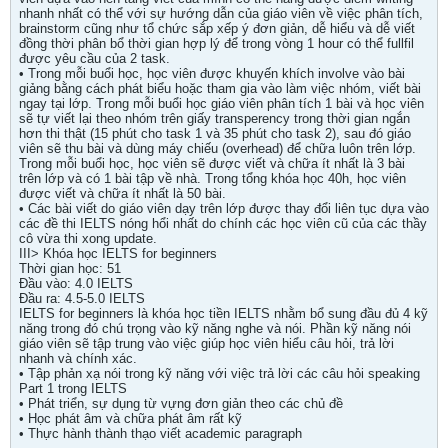
nhanh nhất có thể với sự hướng dẫn của giáo viên về việc phân tích,
brainstorm cũng như tổ chức sắp xếp ý đơn giản, dễ hiểu và dễ viết
đồng thời phân bổ thời gian hợp lý để trong vòng 1 hour có thể fullfil
được yêu cầu của 2 task.
• Trong mỗi buổi học, học viên được khuyến khích involve vào bài
giảng bằng cách phát biểu hoặc tham gia vào làm việc nhóm, viết bài
ngay tại lớp. Trong mỗi buổi học giáo viên phân tích 1 bài và học viên
sẽ tự viết lại theo nhóm trên giấy transperency trong thời gian ngắn
hơn thi thật (15 phút cho task 1 và 35 phút cho task 2), sau đó giáo
viên sẽ thu bài và dùng máy chiếu (overhead) để chữa luôn trên lớp.
Trong mỗi buổi học, học viên sẽ được viết và chữa ít nhất là 3 bài
trên lớp và có 1 bài tập về nhà. Trong tổng khóa học 40h, học viên
được viết và chữa ít nhất là 50 bài.
• Các bài viết do giáo viên dạy trên lớp được thay đổi liên tục dựa vào
các đề thi IELTS nóng hổi nhất do chính các học viên cũ của các thầy
cô vừa thi xong update.
III> Khóa học IELTS for beginners
Thời gian học: 51
Đầu vào: 4.0 IELTS
Đầu ra: 4.5-5.0 IELTS
IELTS for beginners là khóa học tiền IELTS nhằm bổ sung đầu đủ 4 kỹ
năng trong đó chú trọng vào kỹ năng nghe và nói. Phần kỹ năng nói
giáo viên sẽ tập trung vào việc giúp học viên hiểu câu hỏi, trả lời
nhanh và chính xác.
• Tập phản xạ nói trong kỹ năng với việc trả lời các câu hỏi speaking
Part 1 trong IELTS
• Phát triển, sự dụng từ vựng đơn giản theo các chủ đề
• Học phát âm và chữa phát âm rất kỹ
• Thực hành thành thạo viết academic paragraph