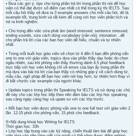
• Đưa các gợi ý, tips cho từng phần trả lời trong phần thi nói để học
viên có thể đạt được số điểm cao nhất có thể trong kỳ thi IELTS. Sau
mỗi câu hỏi thầy sẽ đưa ra 3 example answers cho mỗi câu hỏi, đó là
example tốt, trung bình và rất kém để cùng với học viên phân tích và
rút ra kinh nghiệm.
• Chú trọng đến việc sửa phát âm (word stressed, sentence stressed,
ending sounds, sửa cách dùng vocabulary (văn nói), intonation…để
cho phần trả lời của các bạn học viên dễ hiểu, chuẩn và tự nhiên
nhất.
• Trong mỗi buổi học giáo viên sẽ chọn từ 4 đến 5 bạn đến phỏng vấn
one to one với giáo viên, topics dựa vào phần thầy dạy hoặc do chọn
ngẫu nhiên, sau khi phỏng vấn thầy thường dành 4,5 phút feedback
trực tiếp với học viên không chỉ về errors của bạn ấy trong phần thi
mà dựa vào bài trả lời của bạn thầy có những góp ý về cách dùng từ,
mẫu câu, ngữ pháp để bạn học viên nói hay hơn, tự nhiên hơn thay vì
đi bắt chước các example của người khác.
• Update topics trong phần thi Speaking for IELTS và sử dụng các chủ
đề này cho các lớp học tiếp theo nên đảm bảo các lớp học speaking
sau càng ngày càng hay và upate so với các lớp trước.
• Mỗi bạn học viên được phỏng vấn one to one full test với giáo viên 2
lần. 12-15 phút cho phỏng vấn, 15 phút cho feedback.
II>Nội dung khoá học Writing for IELTS
Thời gian học: 33h
• Lớp học tập trung vào các kỹ năng, chiến thuật làm bài để giúp học
viên dựa vào nền tảng viết của mình có thể nâng được điểm writing