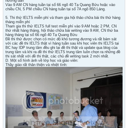
hướng dẫn
Vào 9 AM CN hàng tuần tại số 66 ngõ 40 Tạ Quang Bửu hoặc vào
chiều CN, 5 PM chiều CN hàng tuần tại số 7A ngõ 850 Láng.
5. Thi thử IELTS miễn phí và tham gia hội thảo chữa bài thi thử hàng
tháng miễn phí
Tham gia thi thử IELTS full test miễn phí vào 9 AM hoặc 2 PM, CN
thứ nhất hàng tháng, hội thảo chữa bài writing vào 9 AM, CN thứ ba
hàng tháng tại số 66 ngõ 40 Tạ Quang Bửu
Đề thi thử được chọn có mức độ khó tương đương và rất bám sát
với các đề thi IELTS thật vì hàng tuần sau khi học viên thi IELTS tại
BC hay IDP trung tâm đều ghi lại đề thi thật và update qua blog của
trung tâm và khi ra đề thi thử IELTS trung tâm luôn chọn ra những đề
thi sát nhất với đề thi thật, các chủ đề writing task 2 mới nhất.
D. Một số hình ảnh về lớp học và giáo viên:
Thầy giáo rất thân thiện và nhiệt tình: