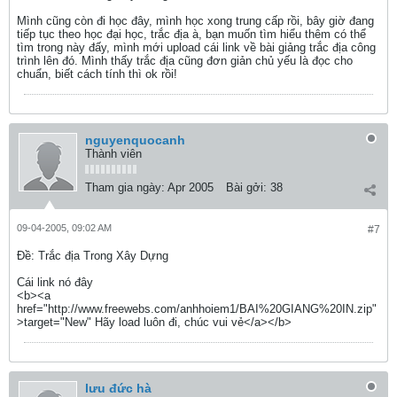
Mình cũng còn đi học đây, mình học xong trung cấp rồi, bây giờ đang
tiếp tục theo học đại học, trắc địa à, bạn muốn tìm hiểu thêm có thể
tìm trong này đấy, mình mới upload cái link về bài giảng trắc địa công
trình lên đó. Mình thấy trắc địa cũng đơn giản chủ yếu là đọc cho
chuẩn, biết cách tính thì ok rồi!
nguyenquocanh
Thành viên
Tham gia ngày:
Apr 2005
Bài gởi:
38
09-04-2005, 09:02 AM
#7
Ðề: Trắc địa Trong Xây Dựng
Cái link nó đây
<b><a
href="http://www.freewebs.com/anhhoiem1/BAI%20GIANG%20IN.zip"
>target="New" Hãy load luôn đi, chúc vui vẻ</a></b>
lưu đức hà