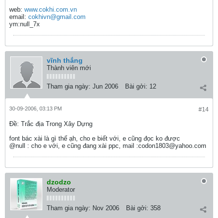
web:
www.cokhi.com.vn
email:
cokhivn@gmail.com
ym:null_7x
vĩnh thắng
Thành viên mới
Tham gia ngày:
Jun 2006
Bài gởi:
12
30-09-2006, 03:13 PM
#14
Ðề: Trắc địa Trong Xây Dựng
font bác xài là gì thế ạh, cho e biết với, e cũng đọc ko được
@null : cho e với, e cũng đang xài ppc, mail :codon1803@yahoo.com
dzodzo
Moderator
Tham gia ngày:
Nov 2006
Bài gởi:
358