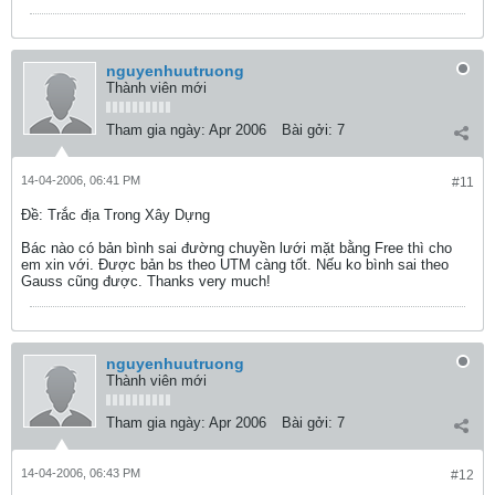
nguyenhuutruong
Thành viên mới
Tham gia ngày:
Apr 2006
Bài gởi:
7
14-04-2006, 06:41 PM
#11
Ðề: Trắc địa Trong Xây Dựng
Bác nào có bản bình sai đường chuyền lưới mặt bằng Free thì cho
em xin với. Được bản bs theo UTM càng tốt. Nếu ko bình sai theo
Gauss cũng được. Thanks very much!
nguyenhuutruong
Thành viên mới
Tham gia ngày:
Apr 2006
Bài gởi:
7
14-04-2006, 06:43 PM
#12