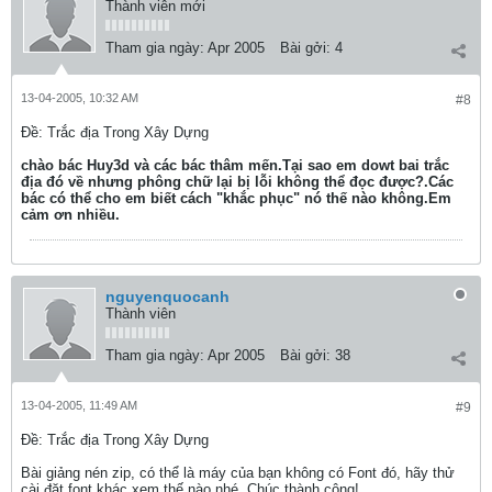
Thành viên mới
Tham gia ngày:
Apr 2005
Bài gởi:
4
13-04-2005, 10:32 AM
#8
Ðề: Trắc địa Trong Xây Dựng
chào bác Huy3d và các bác thâm mến.Tại sao em dowt bai trắc
địa đó về nhưng phông chữ lại bị lỗi không thể đọc được?.Các
bác có thể cho em biết cách "khắc phục" nó thế nào không.Em
cảm ơn nhiều.
nguyenquocanh
Thành viên
Tham gia ngày:
Apr 2005
Bài gởi:
38
13-04-2005, 11:49 AM
#9
Ðề: Trắc địa Trong Xây Dựng
Bài giảng nén zip, có thể là máy của bạn không có Font đó, hãy thử
cài đặt font khác xem thế nào nhé. Chúc thành công!