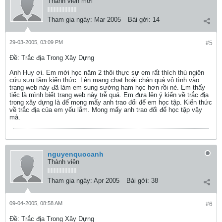
Thành viên mới
Tham gia ngày:
Mar 2005
Bài gởi:
14
29-03-2005, 03:09 PM
#5
Ðề: Trắc địa Trong Xây Dựng
Anh Huy ơi. Em mới học năm 2 thôi thực sự em rất thích thú ngiên
cứu sưu tầm kiến thức. Lên mạng chat hoài chán quá vô tình vào
trang web này đã làm em sung sướng ham học hơn rồi nè. Em thấy
tiếc là mình biết trang web này trễ quá. Em đưa lên ý kiến về trắc địa
trong xây dựng là để mong mấy anh trao đổi để em học tập. Kiến thức
về trắc địa của em yếu lắm. Mong mấy anh trao đổi để học tập vậy
mà.
nguyenquocanh
Thành viên
Tham gia ngày:
Apr 2005
Bài gởi:
38
09-04-2005, 08:58 AM
#6
Ðề: Trắc địa Trong Xây Dựng