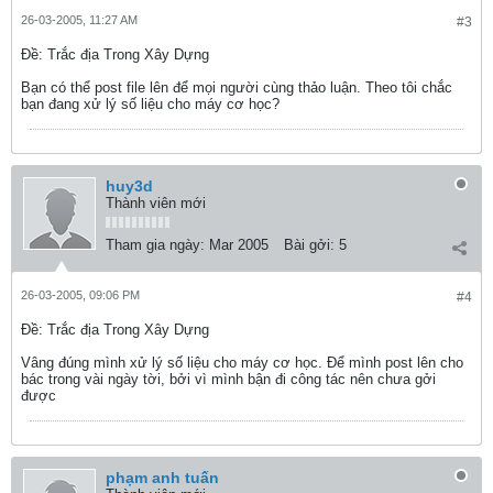
26-03-2005, 11:27 AM
#3
Ðề: Trắc địa Trong Xây Dựng
Bạn có thể post file lên để mọi người cùng thảo luận. Theo tôi chắc
bạn đang xử lý số liệu cho máy cơ học?
huy3d
Thành viên mới
Tham gia ngày:
Mar 2005
Bài gởi:
5
26-03-2005, 09:06 PM
#4
Ðề: Trắc địa Trong Xây Dựng
Vâng đúng mình xử lý số liệu cho máy cơ học. Để mình post lên cho
bác trong vài ngày tời, bởi vì mình bận đi công tác nên chưa gởi
được
phạm anh tuấn