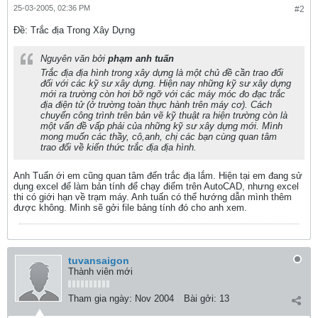
25-03-2005, 02:36 PM
#2
Ðề: Trắc địa Trong Xây Dựng
Nguyên văn bởi
phạm anh tuấn
Trắc địa địa hình trong xây dựng là một chủ đề cần trao đổi
đối với các kỹ sư xây dựng. Hiện nay những kỹ sư xây dựng
mới ra trường còn hơi bỡ ngỡ với các máy móc đo đạc trắc
địa điện tử (ở trường toàn thực hành trên máy cơ). Cách
chuyển công trình trên bản vẽ kỹ thuật ra hiện trường còn là
một vấn đề vấp phải của những kỹ sư xây dựng mới. Mình
mong muốn các thầy, cô,anh, chị các bạn cùng quan tâm
trao đổi về kiến thức trắc địa địa hình.
Anh Tuấn ới em cũng quan tâm đến trắc địa lắm. Hiện tại em đang sử
dụng excel để làm bản tính để chạy điểm trên AutoCAD, nhưng excel
thi có giới hạn về trạm máy. Anh tuấn có thể hướng dẫn mình thêm
được không. Mình sẽ gởi file bảng tính đó cho anh xem.
tuvansaigon
Thành viên mới
Tham gia ngày:
Nov 2004
Bài gởi:
13