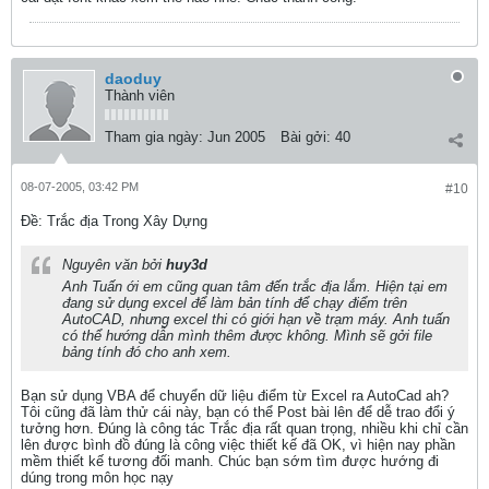
daoduy
Thành viên
Tham gia ngày:
Jun 2005
Bài gởi:
40
08-07-2005, 03:42 PM
#10
Ðề: Trắc địa Trong Xây Dựng
Nguyên văn bởi
huy3d
Anh Tuấn ới em cũng quan tâm đến trắc địa lắm. Hiện tại em
đang sử dụng excel để làm bản tính để chạy điểm trên
AutoCAD, nhưng excel thi có giới hạn về trạm máy. Anh tuấn
có thể hướng dẫn mình thêm được không. Mình sẽ gởi file
bảng tính đó cho anh xem.
Bạn sử dụng VBA để chuyển dữ liệu điểm từ Excel ra AutoCad ah?
Tôi cũng đã làm thử cái này, bạn có thể Post bài lên để dễ trao đổi ý
tưởng hơn. Đúng là công tác Trắc địa rất quan trọng, nhiều khi chỉ cần
lên được bình đồ đúng là công việc thiết kế đã OK, vì hiện nay phần
mềm thiết kế tương đối manh. Chúc bạn sớm tìm được hướng đi
dúng trong môn học nạy