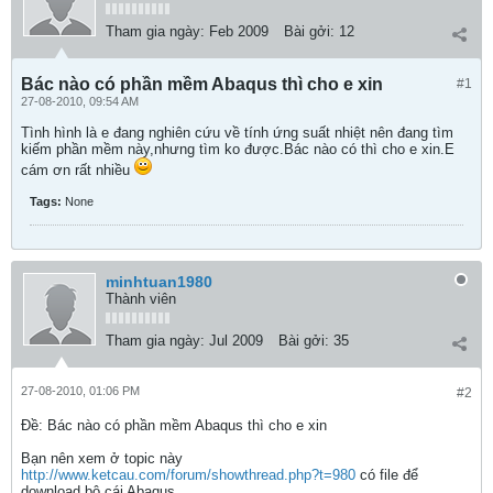
Tham gia ngày:
Feb 2009
Bài gởi:
12
Bác nào có phần mềm Abaqus thì cho e xin
#1
27-08-2010, 09:54 AM
Tình hình là e đang nghiên cứu về tính ứng suất nhiệt nên đang tìm
kiếm phần mềm này,nhưng tìm ko được.Bác nào có thì cho e xin.E
cám ơn rất nhiều
Tags:
None
minhtuan1980
Thành viên
Tham gia ngày:
Jul 2009
Bài gởi:
35
27-08-2010, 01:06 PM
#2
Ðề: Bác nào có phần mềm Abaqus thì cho e xin
Bạn nên xem ở topic này
http://www.ketcau.com/forum/showthread.php?t=980
có file để
download bộ cái Abaqus