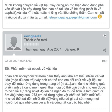
Mình không chuyên về vật liệu xây dựng,nhưng hiện đang đụng phải
vấn đề vật liệu xây dựng.Bác nào có tài liệu về bê tông (nhất là về
asphalt),vải địa kĩ thuật hoặc những vật liệu chống thấm.Cam ơn rất
nhiều,có dịp xin hậu tạ.Email:
letruonggiang.joseph@gmail.com
congce03
Thành viên mới
Tham gia ngày:
Aug 2007
Bài gởi:
9
22-08-2007, 02:43 AM
#18
Ðề: Phần mềm và ebook về vật liệu
chào anh nhduyconcrete!em cảm thấy anh khá am hiểu nhiều về vật
liệu (mặc dù còn trẻ)!vậy anh có thể cho em đôi chút về vật liệu tự
thay đổi màu, ứng dụng trong trang trí (nhà...).ah!nếu như không quá
phiền anh và cùng mọi người tham gia có thể giải thích cho em được
rõ hơn về sự tăng nhiệt độ lên cả ngàn độ thì dễ hơn là làm giảm đi
âm độ(không quá -273,em có từng nghe vật chất sẽ "biến mất"nếu
như có thể đạt đến nhiệt độ đó)!vâng nếu có gì sai xót mong mọi
người bỏ qua nhé!cám ơn anh và cùng tất cả các bác nhé!