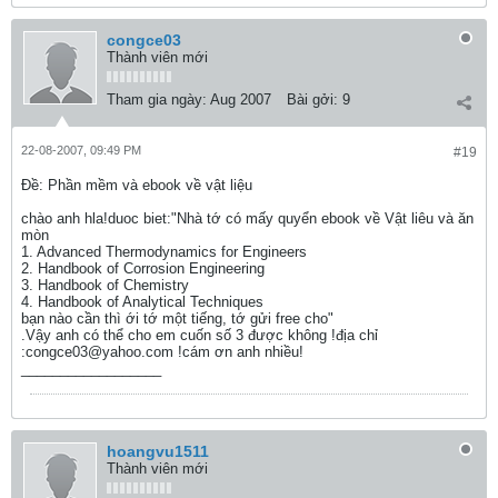
congce03
Thành viên mới
Tham gia ngày:
Aug 2007
Bài gởi:
9
22-08-2007, 09:49 PM
#19
Ðề: Phần mềm và ebook về vật liệu
chào anh hla!duoc biet:"Nhà tớ có mấy quyển ebook về Vật liêu và ăn
mòn
1. Advanced Thermodynamics for Engineers
2. Handbook of Corrosion Engineering
3. Handbook of Chemistry
4. Handbook of Analytical Techniques
bạn nào cần thì ới tớ một tiếng, tớ gửi free cho"
.Vậy anh có thể cho em cuốn số 3 được không !địa chỉ
:congce03@yahoo.com !cám ơn anh nhiều!
__________________
hoangvu1511
Thành viên mới