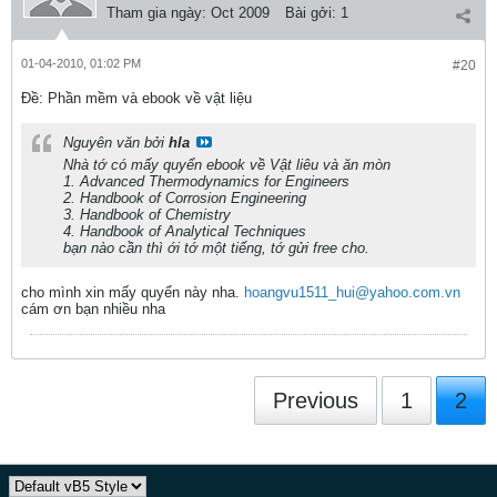
Tham gia ngày:
Oct 2009
Bài gởi:
1
01-04-2010, 01:02 PM
#20
Ðề: Phần mềm và ebook về vật liệu
Nguyên văn bởi
hla
Nhà tớ có mấy quyển ebook về Vật liêu và ăn mòn
1. Advanced Thermodynamics for Engineers
2. Handbook of Corrosion Engineering
3. Handbook of Chemistry
4. Handbook of Analytical Techniques
bạn nào cần thì ới tớ một tiếng, tớ gửi free cho.
cho mình xin mấy quyển này nha.
hoangvu1511_hui@yahoo.com.vn
cám ơn bạn nhiều nha
Previous
1
2