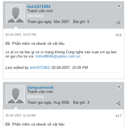
linh1971983
Thành viên mới
Tham gia ngày:
Mar 2007
Bài gởi:
5
02-04-2007, 10:07 PM
#16
Ðề: Phần mềm và ebook về vật liệu
co ai co tai lieu gi ve xi mang khong.Cong nghe san xuat xm ay.lam
on gui cho tui voi.
linhxd8046@yahoo.com.vn
Last edited by
linh1971983
;
02-04-2007, 10:09 PM
.
jiangcancook
Thành viên mới
Tham gia ngày:
Aug 2006
Bài gởi:
3
25-05-2007, 11:16 AM
#17
Ðề: Phần mềm và ebook về vật liệu