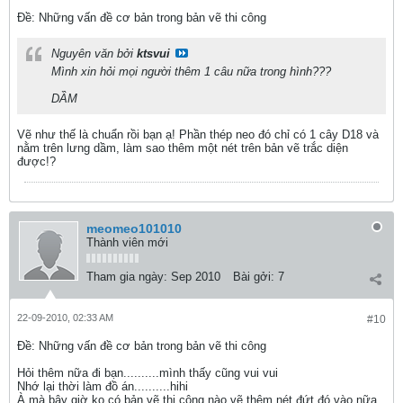
Ðề: Những vấn đề cơ bản trong bản vẽ thi công
Nguyên văn bởi
ktsvui
Mình xin hỏi mọi người thêm 1 câu nữa trong hình???
DẦM
Vẽ như thế là chuẩn rồi bạn ạ! Phần thép neo đó chỉ có 1 cây D18 và
nằm trên lưng dầm, làm sao thêm một nét trên bản vẽ trắc diện
được!?
meomeo101010
Thành viên mới
Tham gia ngày:
Sep 2010
Bài gởi:
7
22-09-2010, 02:33 AM
#10
Ðề: Những vấn đề cơ bản trong bản vẽ thi công
Hỏi thêm nữa đi bạn..........mình thấy cũng vui vui
Nhớ lại thời làm đồ án..........hihi
À mà bây giờ ko có bản vẽ thi công nào vẽ thêm nét đứt đó vào nữa