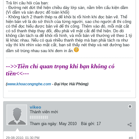
Trả lời câu hỏi của bạn:
- Đường nét đứt thể hiện chiều dày lớp sàn, nằm trền cấu kiện dầm
(Vì dầm và sàn được đổ toàn khối)
- Không tách 2 thanh thép ra để khỏi bị rối hình khi đọc bản vẽ. Thể
hiện bản vẽ là do sở thích của từng người, sao cho người đi thi công
có thể đọc hiểu được bản vẽ để thi công. Thêm vào đó, mỗi mặt cắt
có số thanh thép thay đổi, đều phải vẽ mặt cắt để thể hiện. Do đó
không cần tách ra để khỏi rối hình, và mỗi bản vẽ thường vẽ theo 1 tỷ
lệ khác nhau. Nếu có quá nhiều thanh thép mà bạn phải tách ra như
vậy thì khi nhìn vào mặt cắt, bạn sẽ thấy nét thép và nét đường bao
dầm sẽ trùng nhau sau khi đem in ấn.
-->>Tiền chỉ quan trọng khi bạn không có
tiền<<---
(
www.khoacongnghe.com
- Đại Học Hải Phòng)
vikeo
Thành viên mới
Tham gia ngày:
May 2010
Bài gởi:
17
29-08-2010, 01:30 PM
#8