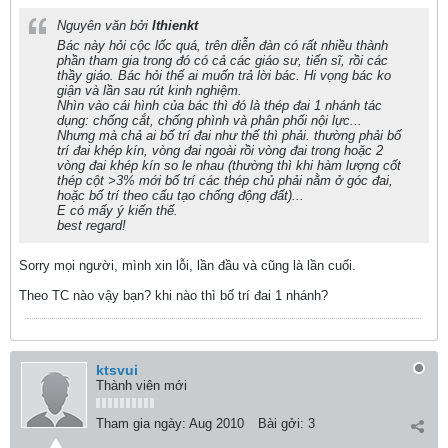
Nguyên văn bởi
lthienkt
Bác này hỏi cộc lốc quá, trên diễn đàn có rất nhiều thành
phần tham gia trong đó có cả các giáo sư, tiến sĩ, rồi các
thầy giáo. Bác hỏi thế ai muốn trả lời bác. Hi vọng bác ko
giận và lần sau rút kinh nghiệm.
Nhìn vào cái hình của bác thì đó là thép đai 1 nhánh tác
dụng: chống cắt, chống phình và phân phối nội lực...
Nhưng mà chả ai bố trí đai như thế thì phải. thường phải bố
trí đai khép kín, vòng đai ngoài rồi vòng đai trong hoặc 2
vòng đai khép kín so le nhau (thường thì khi hàm lượng cốt
thép cột >3% mới bố trí các thép chủ phải nằm ở góc đai,
hoặc bố trí theo cấu tạo chống động đất)...
E có mấy ý kiến thế.
best regard!
Sorry mọi người, mình xin lỗi, lần đầu và cũng là lần cuối.
Theo TC nào vậy bạn? khi nào thì bố trí đai 1 nhánh?
ktsvui
Thành viên mới
Tham gia ngày:
Aug 2010
Bài gởi:
3