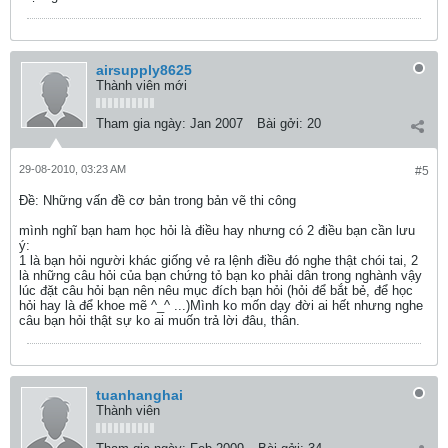
airsupply8625
Thành viên mới
Tham gia ngày:
Jan 2007
Bài gởi:
20
29-08-2010, 03:23 AM
#5
Ðề: Những vấn đề cơ bản trong bản vẽ thi công
mình nghĩ bạn ham học hỏi là điều hay nhưng có 2 điều bạn cần lưu
ý:
1 là bạn hỏi người khác giống vẻ ra lệnh điều đó nghe thật chói tai, 2
là những câu hỏi của bạn chứng tỏ bạn ko phải dân trong nghành vậy
lúc đặt câu hỏi bạn nên nêu mục đích bạn hỏi (hỏi để bắt bẻ, để học
hỏi hay là để khoe mẽ ^_^ ...)Mình ko mốn dạy đời ai hết nhưng nghe
câu bạn hỏi thật sự ko ai muốn trả lời đâu, thân.
tuanhanghai
Thành viên