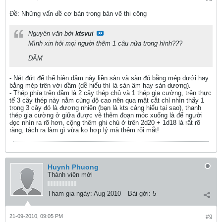
Ðề: Những vấn đề cơ bản trong bản vẽ thi công
Nguyên văn bởi
ktsvui
Mình xin hỏi mọi người thêm 1 câu nữa trong hình???
DẦM
- Nét đứt để thể hiện dầm này liền sàn và sàn đó bằng mép dưới hay
bằng mép trên với dầm (dễ hiểu thì là sàn âm hay sàn dương).
- Thép phía trên dầm là 2 cây thép chủ và 1 thép gia cường, trên thực
tế 3 cây thép này nằm cùng độ cao nên qua mặt cắt chỉ nhìn thấy 1
trong 3 cây đó là đương nhiên (bạn là kts càng hiểu tại sao), thanh
thép gia cường ở giữa được vẽ thêm đoạn móc xuống là để người
đọc nhìn ra rõ hơn, cộng thêm ghi chú ở trên 2d20 + 1d18 là rất rõ
ràng, tách ra làm gì vừa ko hợp lý mà thêm rối mắt!
Huynh Phuong
Thành viên mới
Tham gia ngày:
Aug 2010
Bài gởi:
5
21-09-2010, 09:05 PM
#9