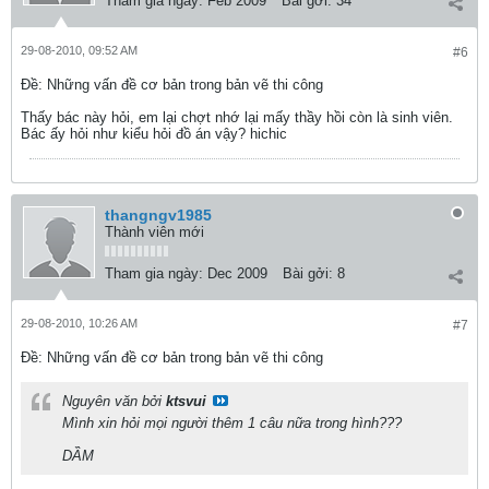
Tham gia ngày:
Feb 2009
Bài gởi:
34
29-08-2010, 09:52 AM
#6
Ðề: Những vấn đề cơ bản trong bản vẽ thi công
Thấy bác này hỏi, em lại chợt nhớ lại mấy thầy hồi còn là sinh viên.
Bác ấy hỏi như kiểu hỏi đồ án vậy? hichic
thangngv1985
Thành viên mới
Tham gia ngày:
Dec 2009
Bài gởi:
8
29-08-2010, 10:26 AM
#7
Ðề: Những vấn đề cơ bản trong bản vẽ thi công
Nguyên văn bởi
ktsvui
Mình xin hỏi mọi người thêm 1 câu nữa trong hình???
DẦM