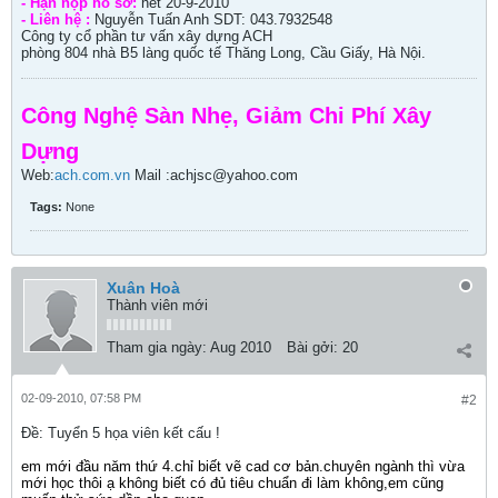
- Hạn nộp hồ sơ:
hết 20-9-2010
- Liên hệ :
Nguyễn Tuấn Anh SDT: 043.7932548
Công ty cổ phần tư vấn xây dựng ACH
phòng 804 nhà B5 làng quốc tế Thăng Long, Cầu Giấy, Hà Nội.
Công Nghệ Sàn Nhẹ, Giảm Chi Phí Xây
Dựng
Web:
ach.com.vn
Mail :achjsc@yahoo.com
Tags:
None
Xuân Hoà
Thành viên mới
Tham gia ngày:
Aug 2010
Bài gởi:
20
02-09-2010, 07:58 PM
#2
Ðề: Tuyển 5 họa viên kết cấu !
em mới đầu năm thứ 4.chỉ biết vẽ cad cơ bản.chuyên ngành thì vừa
mới học thôi ạ không biết có đủ tiêu chuẩn đi làm không,em cũng