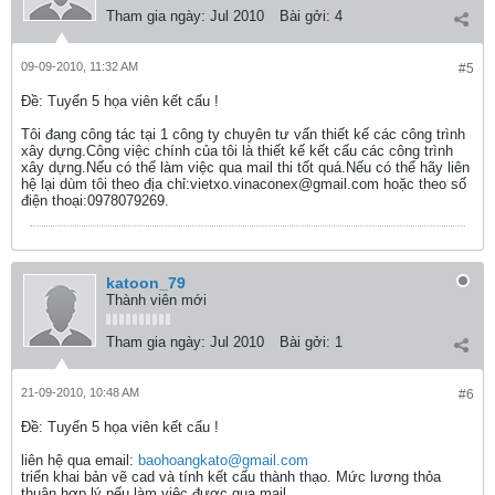
Tham gia ngày:
Jul 2010
Bài gởi:
4
09-09-2010, 11:32 AM
#5
Ðề: Tuyển 5 họa viên kết cấu !
Tôi đang công tác tại 1 công ty chuyên tư vấn thiết kế các công trình
xây dựng.Công việc chính của tôi là thiết kế kết cấu các công trình
xây dựng.Nếu có thể làm việc qua mail thi tốt quá.Nếu có thể hãy liên
hệ lại dùm tôi theo địa chỉ:vietxo.vinaconex@gmail.com hoặc theo số
điện thoại:0978079269.
katoon_79
Thành viên mới
Tham gia ngày:
Jul 2010
Bài gởi:
1
21-09-2010, 10:48 AM
#6
Ðề: Tuyển 5 họa viên kết cấu !
liên hệ qua email:
baohoangkato@gmail.com
triển khai bản vẽ cad và tính kết cấu thành thạo. Mức lương thỏa
thuận hợp lý nếu làm việc được qua mail.