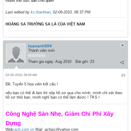
muốn thử sức dần cho quen
Last edited by
ks.thanhtan
;
02-09-2010, 08:37 PM
.
HOÀNG SA TRƯỜNG SA LÀ CỦA VIỆT NAM
tuananh504
Thành viên mới
Tham gia ngày:
Aug 2010
Bài gởi:
23
03-09-2010, 09:04 AM
#3
Ðề: Tuyển 5 họa viên kết cấu !
nếu bạn có thể đi làm thì nộp hồ sơ qua cho mình, mình chỉ xét theo
hồ sơ thôi bạn, mình nghĩ bạn có thể làm được ! TKS !
Công Nghệ Sàn Nhẹ, Giảm Chi Phí Xây
Dựng
Web:
ach.com.vn
Mail :achjsc@yahoo.com