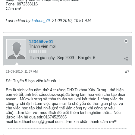
Fone: 0972333116
Cảm ơn!
Last edited by
katoon_79
;
21-09-2010, 10:51 AM
.
123456vn01
Thành viên mới
Tham gia ngày:
Sep 2009
Bài gởi:
6
21-09-2010, 11:37 AM
#7
Ðề: Tuyển 5 họa viên kết cấu !
Em là sinh viên năm thứ 4 trường DHXD khoa Xây Dựng...thể hiện
bản vẽ tốt,tính kết cấudduwowcjd,đã từng làm họa viên cho tập đoan
asean...Múcw lương sẽ thỏa thuận sau khi kết thúc 1 công việc do
công ty chỉ định.Làm việc qua mail là chủ yếu do thời gian phục vụ
cho việc học tập khá nhiều(có thể đến công ty khi công ty yêu
cầu)....Em làm với mục đích để biết thêm kinh nghiệm thôi....Nếu
được liên hệ qua sdt:01674525865
mail:ksxdthanhcong@gmail.com...Em xin chân thành cảm ơn!!!