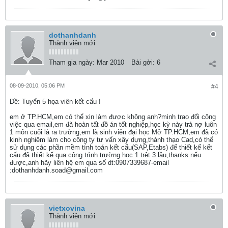
dothanhdanh
Thành viên mới
Tham gia ngày:
Mar 2010
Bài gởi:
6
08-09-2010, 05:06 PM
#4
Ðề: Tuyển 5 họa viên kết cấu !
em ở TP.HCM,em có thể xin làm được không anh?minh trao đổi công
việc qua email,em đã hoàn tất đồ án tốt nghiệp,học kỳ này trả nợ luôn
1 môn cuối là ra trường,em là sinh viên đại học Mở TP.HCM,em đã có
kinh nghiêm làm cho công ty tư vấn xây dựng,thành thạo Cad,có thể
sử dụng các phần mềm tính toán kết cấu(SAP,Etabs) để thiết kế kết
cấu.đã thiết kế qua công trình trường học 1 trệt 3 lầu,thanks.nếu
được,anh hãy liên hệ em qua số dt:0907339687-email
:dothanhdanh.soad@gmail.com
vietxovina
Thành viên mới