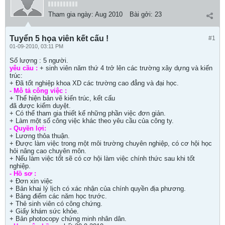
Tham gia ngày:
Aug 2010
Bài gởi:
23
Tuyển 5 họa viên kết cấu !
#1
01-09-2010, 03:11 PM
Số lượng : 5 người.
yêu cầu :
+ sinh viên năm thứ 4 trở lên các trường xây dựng và kiến
trúc:
+ Đã tốt nghiệp khoa XD các trường cao đẳng và đại học.
- Mô tả công việc :
+ Thể hiện bản vẽ kiến trúc, kết cấu
đã được kiểm duyệt.
+ Có thể tham gia thiết kế những phần việc đơn giản.
+ Làm một số công việc khác theo yêu cầu của công ty.
- Quyền lợi:
+ Lương thỏa thuận.
+ Được làm việc trong một môi trường chuyên nghiệp, có cơ hội học
hỏi nâng cao chuyên môn.
+ Nếu làm việc tốt sẽ có cơ hội làm việc chính thức sau khi tốt
nghiệp.
- Hồ sơ :
+ Đơn xin việc
+ Bản khai lý lịch có xác nhận của chính quyền địa phương.
+ Bảng điểm các năm học trước.
+ Thẻ sinh viên có công chứng.
+ Giấy khám sức khỏe.
+ Bản photocopy chứng minh nhân dân.