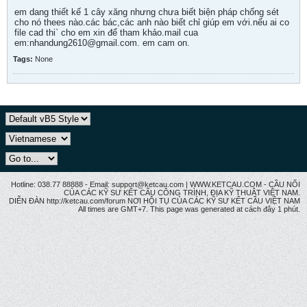
em dang thiết kế 1 cây xăng nhưng chưa biết biện pháp chống sét
cho nó thees nào.các bác,các anh nào biết chỉ giúp em với.nếu ai co
file cad thi` cho em xin để tham khảo.mail cua
em:nhandung2610@gmail.com. em cam on.
Tags:
None
Hotline: 038.77 88888 - Email: support@ketcau.com | WWW.KETCAU.COM - CẦU NỐI
CỦA CÁC KỸ SƯ KẾT CẤU CÔNG TRÌNH, ĐỊA KỸ THUẬT VIỆT NAM.
DIỄN ĐÀN http://ketcau.com/forum NƠI HỘI TỤ CỦA CÁC KỸ SƯ KẾT CÂU VIỆT NAM
All times are GMT+7. This page was generated at cách đây 1 phút.