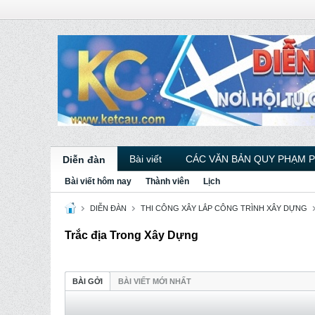
Bài viết
CÁC VĂN BẢN QUY PHẠM 
Diễn đàn
Bài viết hôm nay
Thành viên
Lịch
DIỄN ĐÀN
THI CÔNG XÂY LẮP CÔNG TRÌNH XÂY DỰNG
Trắc địa Trong Xây Dựng
BÀI GỞI
BÀI VIẾT MỚI NHẤT