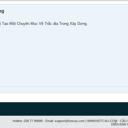
ng
ị Tạo Một Chuyên Mục Về Trắc địa Trong Xây Dưng.
Hotline: 038.77 88888 - Email: support@ketcau.com | WWW.KETCAU.COM - 
DIỄN ĐÀN h