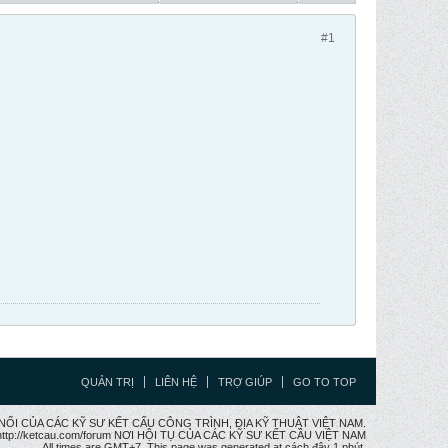
#1
QUẢN TRỊ
LIÊN HỆ
TRỢ GIÚP
GO TO TOP
CẦU NỐI CỦA CÁC KỸ SƯ KẾT CẤU CÔNG TRÌNH, ĐỊA KỸ THUẬT VIỆT NAM.
ttp://ketcau.com/forum NƠI HỘI TỤ CỦA CÁC KỸ SƯ KẾT CÂU VIỆT NAM
All times are GMT+7. This page was generated at cách đây 1 phút.