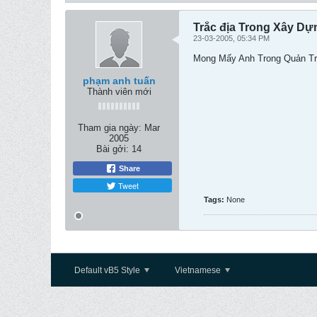
Trắc địa Trong Xây Dự
23-03-2005, 05:34 PM
Mong Mấy Anh Trong Quản Tr
phạm anh tuấn
Thành viên mới
Tham gia ngày:
Mar
2005
Bài gởi:
14
Share
Tweet
Tags:
None
Default vB5 Style
Vietnamese