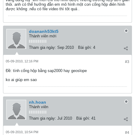
thôi. anh có thể hưỡng đẫn em mô hình một con cống hộp điẻn hình
được không .nếu có file video thì tôt quá .
doananh53kt5
Thành viên mới
Tham gia ngày:
Sep 2010
Bài gởi:
4
05-09-2010, 12:16 PM
#3
Ðề: tính cống hộp bằng sap2000 hay geoslope
ko ai giúp em sao
nh.hoan
Thành viên
Tham gia ngày:
Jul 2010
Bài gởi:
41
05-09-2010, 10:54 PM
#4