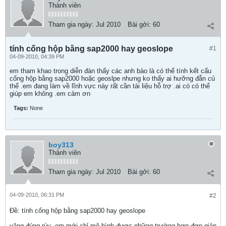
Thành viên
Tham gia ngày:
Jul 2010
Bài gởi:
60
tính cống hộp bằng sap2000 hay geoslope
#1
04-09-2010, 04:39 PM
em tham khao trong diễn đàn thấy các anh bào là có thể tính kết cấu
cống hộp bằng sap2000 hoặc geoslpe nhưng ko thấy ai hưỡng đẫn củ
thể .em đang làm về lĩnh vực này rất cần tài liệu hỗ trợ .ai có có thể
giúp em không .em cảm ơn
Tags:
None
boy313
Thành viên
Tham gia ngày:
Jul 2010
Bài gởi:
60
04-09-2010, 06:31 PM
#2
Ðề: tính cống hộp bằng sap2000 hay geoslope
vâng đúng rùy .em mới chỉ mô hình được những trường hợp đơn giản