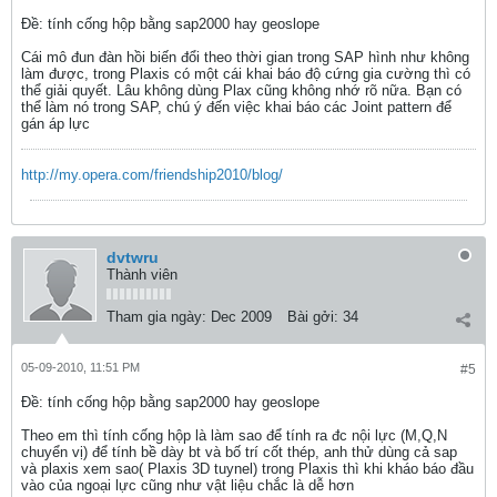
Ðề: tính cống hộp bằng sap2000 hay geoslope
Cái mô đun đàn hồi biến đổi theo thời gian trong SAP hình như không
làm được, trong Plaxis có một cái khai báo độ cứng gia cường thì có
thể giải quyết. Lâu không dùng Plax cũng không nhớ rõ nữa. Bạn có
thể làm nó trong SAP, chú ý đến việc khai báo các Joint pattern để
gán áp lực
http://my.opera.com/friendship2010/blog/
dvtwru
Thành viên
Tham gia ngày:
Dec 2009
Bài gởi:
34
05-09-2010, 11:51 PM
#5
Ðề: tính cống hộp bằng sap2000 hay geoslope
Theo em thì tính cống hộp là làm sao để tính ra đc nội lực (M,Q,N
chuyển vị) để tính bề dày bt và bố trí cốt thép, anh thử dùng cả sap
và plaxis xem sao( Plaxis 3D tuynel) trong Plaxis thì khi kháo báo đầu
vào của ngoại lực cũng như vật liệu chắc là dễ hơn