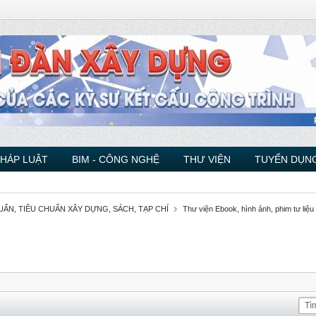
PHÁP LUẬT
BIM - CÔNG NGHỆ
THƯ VIỆN
TUYỂN DỤNG
ẨN, TIÊU CHUẨN XÂY DỰNG, SÁCH, TẠP CHÍ
Thư viện Ebook, hình ảnh, phim tư liệu