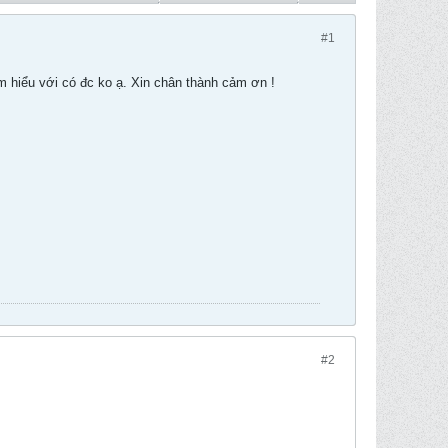
#1
ìm hiểu với có đc ko ạ. Xin chân thành cảm ơn !
#2