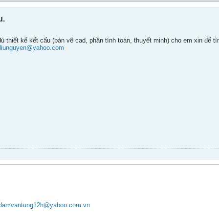
u.
 thiết kế kết cấu (bản vẽ cad, phần tính toán, thuyết minh) cho em xin để t
liunguyen@yahoo.com
damvantung12h@yahoo.com.vn