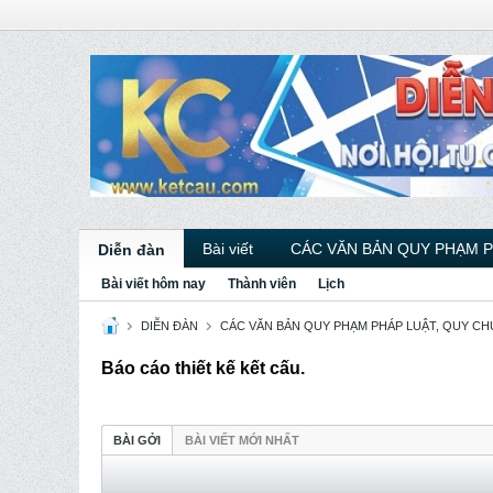
Bài viết
CÁC VĂN BẢN QUY PHẠM 
Diễn đàn
Bài viết hôm nay
Thành viên
Lịch
DIỄN ĐÀN
CÁC VĂN BẢN QUY PHẠM PHÁP LUẬT, QUY CHU
Báo cáo thiết kế kết cấu.
BÀI GỞI
BÀI VIẾT MỚI NHẤT