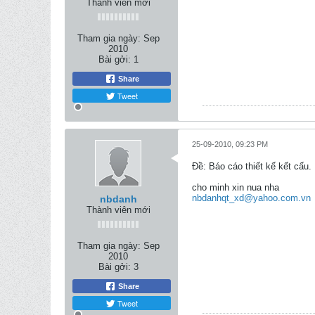
Thành viên mới
Tham gia ngày:
Sep
2010
Bài gởi:
1
Share
Tweet
25-09-2010, 09:23 PM
Ðề: Báo cáo thiết kế kết cấu.
cho minh xin nua nha
nbdanhqt_xd@yahoo.com.vn
nbdanh
Thành viên mới
Tham gia ngày:
Sep
2010
Bài gởi:
3
Share
Tweet