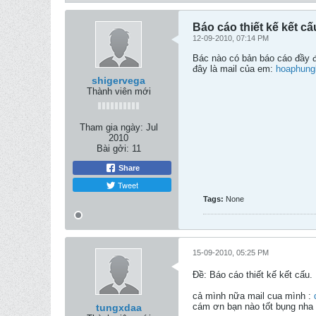
Báo cáo thiết kế kết cấ
12-09-2010, 07:14 PM
Bác nào có bản báo cáo đầy đủ
đây là mail của em:
hoaphung
shigervega
Thành viên mới
Tham gia ngày:
Jul
2010
Bài gởi:
11
Share
Tweet
Tags:
None
15-09-2010, 05:25 PM
Ðề: Báo cáo thiết kế kết cấu.
cả mình nữa mail cua mình :
cám ơn bạn nào tốt bụng nha
tungxdaa