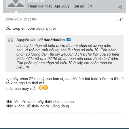
Tham gia ngày:
Apr 2009
Bài gởi:
74
22-09-2010, 12:22 PM
#10
Ðề: Giúp em vớima6uy anh ơi
Nguyên văn bởi
danhdaidao
bài này là chọn số hiệu trước rồi mới chọn số lượng dầm
sau, vì thế em mới hỏi tại sao là chọn số hiểu 30. Còn cách
chọn số lượng dầm thì lấy 2400cm3 chia cho Wx của số hiểu
30 là 472cm3 ra 5.08 thì để an toàn nên chọn tối đa là 7 dầm.
Còn phần tại sao chọn số hiểu 30 ở đây em hoàn toàn ko
hiểu!!!!!
bạn hãy chọn 27 theo ý của bạn đi, sau đó làm bài toán kiểm tra thì sẽ
có kinh nghiệm thôi mà.
chúc bạn may mắn
Nhìn lên trời xanh thấy thấy nhà cao cao
Nhìn xuống đất thấy người đông đông