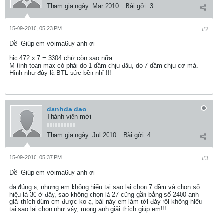
Tham gia ngày:
Mar 2010
Bài gởi:
3
15-09-2010, 05:23 PM
#2
Ðề: Giúp em vớima6uy anh ơi
hic 472 x 7 = 3304 chứ còn sao nữa.
M tính toán max có phải do 1 dầm chịu đâu, do 7 dầm chịu cơ mà.
Hình như đây là BTL sức bền nhỉ !!!
danhdaidao
Thành viên mới
Tham gia ngày:
Jul 2010
Bài gởi:
4
15-09-2010, 05:37 PM
#3
Ðề: Giúp em vớima6uy anh ơi
dạ đúng ạ, nhưng em không hiểu tại sao lại chọn 7 dầm và chọn số
hiệu là 30 ở đây, sao không chọn là 27 cũng gần bằng số 2400 anh
giải thích dùm em được ko ạ, bài này em làm tới đây rồi không hiểu
tại sao lại chọn như vậy, mong anh giải thích giúp em!!!