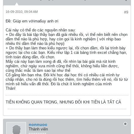
16-09-2010, 09:04 AM
#9
Ðề: Giúp em vớima6uy anh ơi
Cái này có thể do các nguyên nhân sau:
+ Do đây là bài tập thầy bạn đã giải nhiều rồi, vì thế nên biết nên chọn
dầm thế nào là phù hợp, hay còn gọi là kinh nghiệm ( với nhịp bao
nhiêu thì dầm thế nào là phù hợp)
+ Do thầy bạn làm theo kiểu ngược lại, rồi chọn dầm, rồi lại trình bày
ngược lại cho các bạn. Kiểu như lập 1 cái bảng tính excel chẳng hạn,
tính toán đúng dần, rồi chọn.
Mấy cái này bạn làm xong đi đã, rồi nhìn lại bài giải mà rút kinh
nghiệm, chứ ngày xưa mình cũng thế thôi, không hiểu liền được,
cũng thắc mắc là làm sao lại như thế
Cố gắng lên bạn nha. Đôi khi học đại học thì có nhiều cái mình tự
chấp nhận, cho nó là đúng rồi học thêm, tìm hiểu thêm về nó, rồi từ từ
mình sẽ hiểu vấn đề thôi. Đó là chút ít kinh nghiệm của mình
Thân!
TIỀN KHÔNG QUAN TRỌNG, NHƯNG ĐÔI KHI TIỀN LÀ TẤT CẢ
nonnuoc
Thành viên