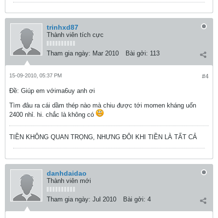
trinhxd87
Thành viên tích cực
Tham gia ngày:
Mar 2010
Bài gởi:
113
15-09-2010, 05:37 PM
#4
Ðề: Giúp em vớima6uy anh ơi
Tìm đâu ra cái dầm thép nào mà chiu được tới momen kháng uốn
2400 nhỉ. hi. chắc là không có
TIỀN KHÔNG QUAN TRỌNG, NHƯNG ĐÔI KHI TIỀN LÀ TẤT CẢ
danhdaidao
Thành viên mới
Tham gia ngày:
Jul 2010
Bài gởi:
4