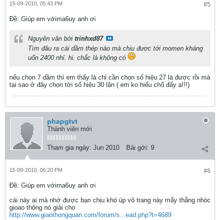
15-09-2010, 05:43 PM
#5
Ðề: Giúp em vớima6uy anh ơi
Nguyên văn bởi
trinhxd87
Tìm đâu ra cái dầm thép nào mà chiu được tới momen kháng
uốn 2400 nhỉ. hi. chắc là không có
nếu chọn 7 dầm thì em thấy là chỉ cần chọn số hiệu 27 là được rồi mà
tại sao ở đây chọn tới số hiệu 30 lận ( em ko hiểu chổ đấy ạ!!!)
phapgtvt
Thành viên mới
Tham gia ngày:
Jun 2010
Bài gởi:
9
15-09-2010, 06:20 PM
#6
Ðề: Giúp em vớima6uy anh ơi
cái này ai mà nhớ được bạn chịu khó úp vô trang này mấy thằng nhóc
gioao thông nó giải cho
http://www.giaothongquan.com/forum/s...ead.php?t=4689