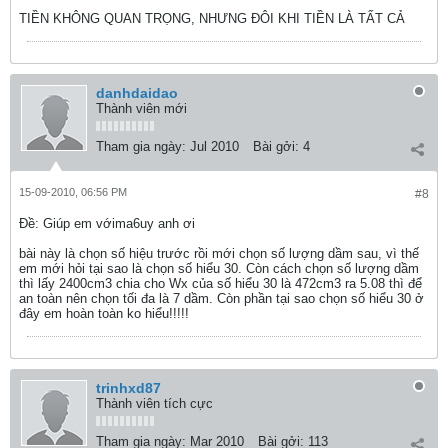
TIỀN KHÔNG QUAN TRỌNG, NHƯNG ĐÔI KHI TIỀN LÀ TẤT CẢ
danhdaidao
Thành viên mới
Tham gia ngày:
Jul 2010
Bài gởi:
4
15-09-2010, 06:56 PM
#8
Ðề: Giúp em vớima6uy anh ơi
bài này là chọn số hiệu trước rồi mới chọn số lượng dầm sau, vì thế
em mới hỏi tại sao là chọn số hiểu 30. Còn cách chọn số lượng dầm
thì lấy 2400cm3 chia cho Wx của số hiểu 30 là 472cm3 ra 5.08 thì để
an toàn nên chọn tối đa là 7 dầm. Còn phần tại sao chọn số hiểu 30 ở
đây em hoàn toàn ko hiểu!!!!!
trinhxd87
Thành viên tích cực
Tham gia ngày:
Mar 2010
Bài gởi:
113