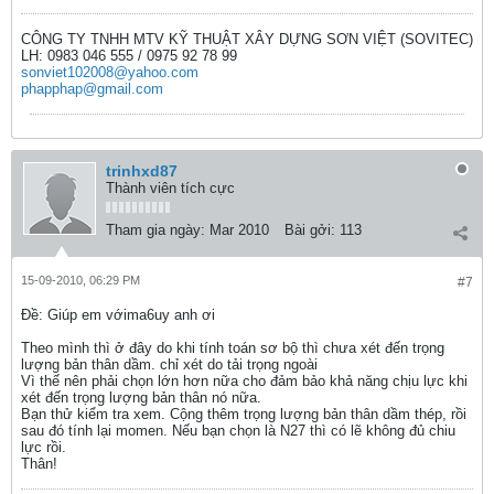
CÔNG TY TNHH MTV KỸ THUẬT XÂY DỰNG SƠN VIỆT (SOVITEC)
LH: 0983 046 555 / 0975 92 78 99
sonviet102008@yahoo.com
phapphap@gmail.com
trinhxd87
Thành viên tích cực
Tham gia ngày:
Mar 2010
Bài gởi:
113
15-09-2010, 06:29 PM
#7
Ðề: Giúp em vớima6uy anh ơi
Theo mình thì ở đây do khi tính toán sơ bộ thì chưa xét đến trọng
lượng bản thân dầm. chỉ xét do tải trọng ngoài
Vì thế nên phải chọn lớn hơn nữa cho đảm bảo khả năng chịu lực khi
xét đến trọng lượng bản thân nó nữa.
Bạn thử kiểm tra xem. Cộng thêm trọng lượng bản thân dầm thép, rồi
sau đó tính lại momen. Nếu bạn chọn là N27 thì có lẽ không đủ chiu
lực rồi.
Thân!