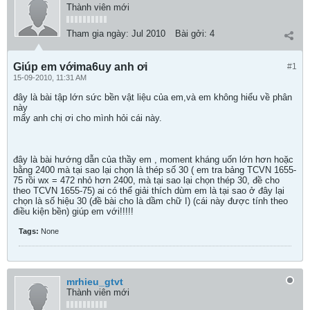
Thành viên mới
Tham gia ngày:
Jul 2010
Bài gởi:
4
Giúp em vớima6uy anh ơi
#1
15-09-2010, 11:31 AM
đây là bài tập lớn sức bền vật liệu của em,và em không hiểu về phân
này
mấy anh chị ơi cho mình hỏi cái này.
đây là bài hướng dẫn của thầy em , moment kháng uốn lớn hơn hoặc
bằng 2400 mà tại sao lại chọn là thép số 30 ( em tra bảng TCVN 1655-
75 rồi wx = 472 nhỏ hơn 2400, mà tại sao lại chọn thép 30, đề cho
theo TCVN 1655-75) ai có thể giải thích dùm em là tại sao ở đây lại
chọn là số hiệu 30 (đề bài cho là dầm chữ I) (cái này được tính theo
điều kiện bền) giúp em với!!!!!
Tags:
None
mrhieu_gtvt
Thành viên mới