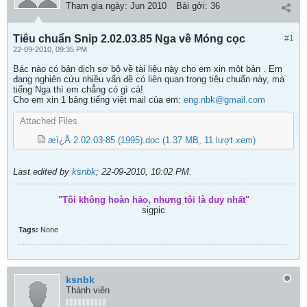
Tham gia ngày:
Jun 2010
Bài gởi:
36
Tiêu chuẩn Snip 2.02.03.85 Nga về Móng cọc
#1
22-09-2010, 09:35 PM
Bác nào có bản dịch sơ bộ về tài liệu này cho em xin một bản . Em
đang nghiên cứu nhiều vấn đề có liên quan trong tiêu chuẩn này, mà
tiếng Nga thì em chẳng có gì cả!
Cho em xin 1 bảng tiếng việt mail của em:
eng.nbk@gmail.com
Attached Files
æì¿Å 2.02.03-85 (1995).doc
(1.37 MB, 11 lượt xem)
Last edited by
ksnbk
;
22-09-2010, 10:02 PM
.
"Tôi không hoàn hảo, nhưng tôi là duy nhất"
sigpic
Tags:
None
ksnbk
Thành viên