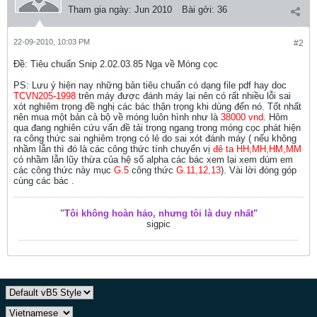
Tham gia ngày:
Jun 2010
Bài gởi:
36
22-09-2010, 10:03 PM
#2
Ðề: Tiêu chuẩn Snip 2.02.03.85 Nga về Móng cọc
PS: Lưu ý hiện nay những bản tiêu chuẩn có dạng file pdf hay doc
TCVN205-1998
trên máy được đánh máy lại nên có rất nhiều lỗi sai
xót nghiêm trọng đề nghị các bác thận trọng khi dùng đến nó. Tốt nhất
nên mua một bản cả bộ về móng luôn hình như là
38000 vnd
. Hôm
qua đang nghiên cứu vấn đề tải trọng ngang trong móng cọc phát hiện
ra công thức sai nghiêm trọng có lẻ do sai xót đánh máy ( nếu không
nhầm lẫn thì đó là các công thức tính chuyển vị
đê ta HH,MH,HM,MM
có nhầm lẫn lũy thừa của hệ số alpha các bác xem lại xem dùm em
các công thức này mục
G.5
công thức
G.11,12,13
). Vài lời đóng góp
cùng các bác .
"Tôi không hoàn hảo, nhưng tôi là duy nhất"
sigpic