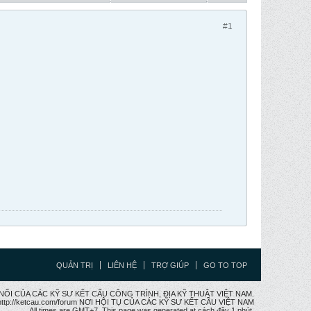
#1
QUẢN TRỊ
LIÊN HỆ
TRỢ GIÚP
GO TO TOP
CẦU NỐI CỦA CÁC KỸ SƯ KẾT CẤU CÔNG TRÌNH, ĐỊA KỸ THUẬT VIỆT NAM.
ttp://ketcau.com/forum NƠI HỘI TỤ CỦA CÁC KỸ SƯ KẾT CÂU VIỆT NAM
All times are GMT+7. This page was generated at cách đây 1 phút.