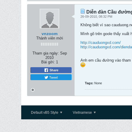
Diễn đàn Cầu đườn
26-09-2010, 08:32 PM
Không biết vì sao cauduong.n
vnzoom
Mình gõ trên goole thấy xuất
Thành viên mới
http://cauduongxd.com/
http://cauduongxd.com/dienda
Tham gia ngày:
Sep
2010
Anh em cầu đường vào tham 
Bài gởi:
1
Share
Tweet
Tags:
None
Default vB5 Style
Vietnamese