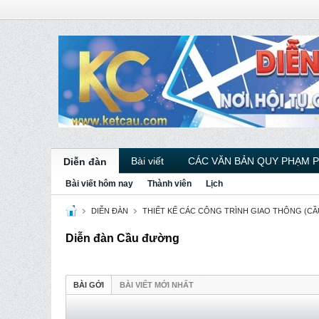
Bài viết
CÁC VĂN BẢN QUY PHẠM 
Diễn đàn
Bài viết hôm nay
Thành viên
Lịch
DIỄN ĐÀN
THIẾT KẾ CÁC CÔNG TRÌNH GIAO THÔNG (CẦU
Diễn đàn Cầu đường
BÀI GỞI
BÀI VIẾT MỚI NHẤT