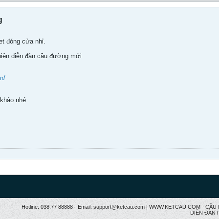
g
et đóng cửa nhỉ.
 hiện diễn đàn cầu đường mới
n/
khảo nhé
Hotline: 038.77 88888 - Email: support@ketcau.com | WWW.KETCAU.COM - 
DIỄN ĐÀN h