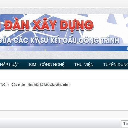
PHÁP LUẬT
BIM - CÔNG NGHỆ
THƯ VIỆN
TUYỂN DỤNG
ỰNG
Các phần mềm thiết kế kết cấu công trình