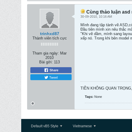
Cùng thảo luận asd 
30-09-2010, 10:16 AM
Mình đang tập tành vẽ ASD,có
Đầu tiên mình xin nêu thắc m
trinhxd87
"Khi vẽ dầm, mình sang layou
Thành viên tích cực
xếp nó. Trong khi bên model 
Tham gia ngày:
Mar
2010
Bài gởi:
113
Share
Tweet
TIỀN KHÔNG QUAN TRỌNG, 
Tags:
None
Default vB5 Style
Vietnamese