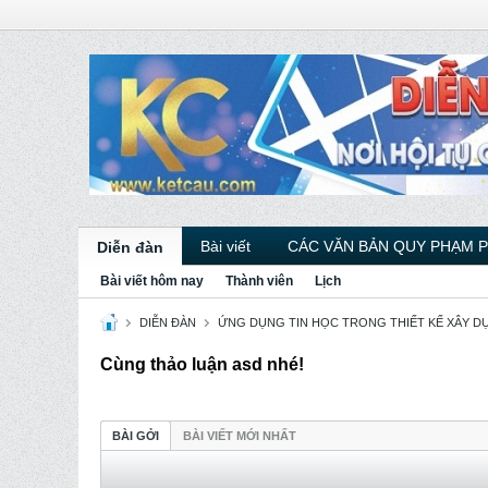
Bài viết
CÁC VĂN BẢN QUY PHẠM 
Diễn đàn
Bài viết hôm nay
Thành viên
Lịch
DIỄN ĐÀN
ỨNG DỤNG TIN HỌC TRONG THIẾT KẾ XÂY D
Cùng thảo luận asd nhé!
BÀI GỞI
BÀI VIẾT MỚI NHẤT