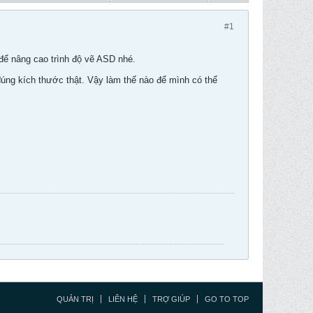
#1
để nâng cao trình độ vẽ ASD nhé.
úng kích thước thật. Vậy làm thế nào để mình có thể
QUẢN TRỊ
LIÊN HỆ
TRỢ GIÚP
GO TO TOP