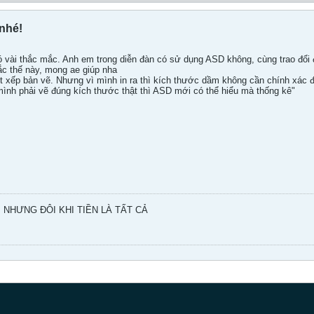
nhé!
 vài thắc mắc. Anh em trong diễn đàn có sử dụng ASD không, cùng trao đổi 
ắc thế này, mong ae giúp nha
t xếp bản vẽ. Nhưng vì mình in ra thì kích thước dầm không cần chính xác đ
mình phải vẽ đúng kích thước thật thì ASD mới có thể hiểu mà thống kê"
NHƯNG ĐÔI KHI TIỀN LÀ TẤT CẢ