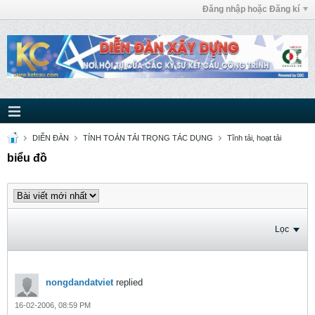
Đăng nhập hoặc Đăng kí
DIỄN ĐÀN
TÍNH TOÁN TẢI TRỌNG TÁC DỤNG
Tĩnh tải, hoạt tải
biểu đồ
Lọc
nongdandatviet
replied
16-02-2006, 08:59 PM