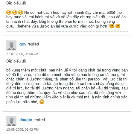
Ðề: biểu đồ
Nè có một cách học nay rất nhanh đấy chỉ mất 500đ thoi:
hay mua vài cái bánh mì về và vẽ lên đấy nhưng biểu đồ , sau đó ăn
là nhanh nhất đấy. Bằg không thì phải tư minh học hỏi nghiêng
cưu...''hehehe vừa được ăn lại vừa được việc còn gì hơn ''
gov
replied
27-01-2006, 08:00 AM
Ðề: biểu đồ
bổ xung thêm một chút, bạn nên để ý tới dạng chất tải trong vùng bạn
vẽ đồ thị, ví dụ biểu đồ moment, nếu vùng nào không có tải trọng thì
chắc chắn là đường thẳng, tải phân bố đều thì parabol, với lực cắt thì
để ý đến những nơi có tải tập trung thì sẽ có bước nhảy bằng đúng
giá trị lực, ko tải thì đường nằm ngang, tải phân bố đều thì thẳng, sau
đó áp dụng thêm các quy tắc về dấu như các bác đã nói cộng với
tính giá trị tại những điểm đặc biệt là ok thôi mà, à nên tính chính xác
phản lực nữa nhé,
daugio
replied
13-05-2005, 01:42 PM