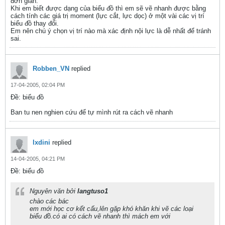
đơn giản.
Khi em biết được dạng của biểu đồ thì em sẽ vẽ nhanh được bằng
cách tính các giá trị moment (lực cắt, lực dọc) ở một vài các vị trí
biểu đồ thay đổi.
Em nên chú ý chọn vị trí nào mà xác định nội lực là dễ nhất để tránh
sai.
Robben_VN
replied
17-04-2005, 02:04 PM
Ðề: biểu đồ
Ban tu nen nghien cứu để tự mình rút ra cách vẽ nhanh
lxdini
replied
14-04-2005, 04:21 PM
Ðề: biểu đồ
Nguyên văn bởi
langtuso1
chào các bác
em mới học cơ kết cấu,lên gặp khó khăn khi vẽ các loại
biểu đồ.có ai có cách vẽ nhanh thì mách em với