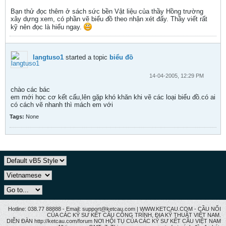
Bạn thử đọc thêm ở sách sức bền Vật liệu của thầy Hồng trường
xây dựng xem, có phần vẽ biểu đồ theo nhận xét đấy. Thầy viết rất
kỹ nên đọc là hiểu ngay.
langtuso1
started a topic
biểu đồ
14-04-2005, 12:29 PM
chào các bác
em mới học cơ kết cấu,lên gặp khó khăn khi vẽ các loại biểu đồ.có ai
có cách vẽ nhanh thì mách em với
Tags:
None
Hotline: 038.77 88888 - Email: support@ketcau.com | WWW.KETCAU.COM - CẦU NỐI
CỦA CÁC KỸ SƯ KẾT CẤU CÔNG TRÌNH, ĐỊA KỸ THUẬT VIỆT NAM.
DIỄN ĐÀN http://ketcau.com/forum NƠI HỘI TỤ CỦA CÁC KỸ SƯ KẾT CÂU VIỆT NAM