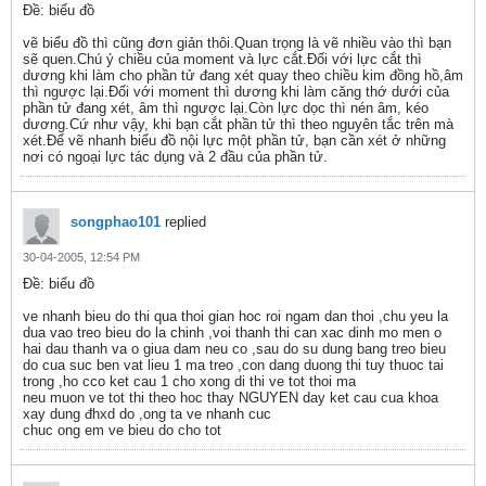
Ðề: biểu đồ
vẽ biểu đồ thì cũng đơn giản thôi.Quan trọng là vẽ nhiều vào thì bạn
sẽ quen.Chú ý chiều của moment và lực cắt.Đối với lực cắt thì
dương khi làm cho phần tử đang xét quay theo chiều kim đồng hồ,âm
thì ngược lại.Đối với moment thì dương khi làm căng thớ dưới của
phần tử đang xét, âm thì ngược lại.Còn lực dọc thì nén âm, kéo
dương.Cứ như vậy, khi bạn cắt phần tử thì theo nguyên tắc trên mà
xét.Để vẽ nhanh biểu đồ nội lực một phần tử, bạn cần xét ở những
nơi có ngoại lực tác dụng và 2 đầu của phần tử.
songphao101
replied
30-04-2005, 12:54 PM
Ðề: biểu đồ
ve nhanh bieu do thi qua thoi gian hoc roi ngam dan thoi ,chu yeu la
dua vao treo bieu do la chinh ,voi thanh thi can xac dinh mo men o
hai dau thanh va o giua dam neu co ,sau do su dung bang treo bieu
do cua suc ben vat lieu 1 ma treo ,con dang duong thi tuy thuoc tai
trong ,ho cco ket cau 1 cho xong di thi ve tot thoi ma
neu muon ve tot thi theo hoc thay NGUYEN day ket cau cua khoa
xay dung đhxd do ,ong ta ve nhanh cuc
chuc ong em ve bieu do cho tot