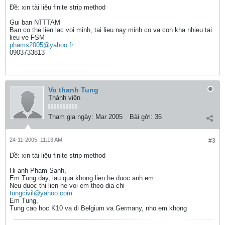
Ðề: xin tài liệu finite strip method
Gui ban NTTTAM
Ban co the lien lac voi minh, tai lieu nay minh co va con kha nhieu tai
lieu ve FSM
phams2005@yahoo.fr
0903733813
Vo thanh Tung
Thành viên
Tham gia ngày:
Mar 2005
Bài gởi:
36
24-11-2005, 11:13 AM
#3
Ðề: xin tài liệu finite strip method
Hi anh Pham Sanh,
Em Tung day, lau qua khong lien he duoc anh ẹm
Neu duoc thi lien he voi em theo dia chi
tungcivil@yahoo.com
Em Tung,
Tung cao hoc K10 va di Belgium va Germany, nho em khong