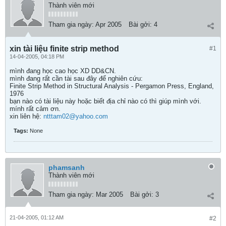
Thành viên mới
Tham gia ngày:
Apr 2005
Bài gởi:
4
xin tài liệu finite strip method
#1
14-04-2005, 04:18 PM
mình đang học cao học XD DD&CN.
mình đang rất cần tài sau đây để nghiên cứu:
Finite Strip Method in Structural Analysis - Pergamon Press, England,
1976
bạn nào có tài liệu này hoặc biết địa chỉ nào có thì giúp mình với.
mính rất cảm ơn.
xin liên hệ:
ntttam02@yahoo.com
Tags:
None
phamsanh
Thành viên mới
Tham gia ngày:
Mar 2005
Bài gởi:
3
21-04-2005, 01:12 AM
#2