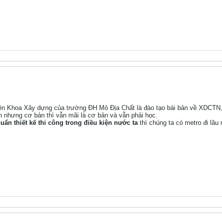
viên Khoa Xây dựng của trường ĐH Mỏ Địa Chất là đào tạo bài bản về XDCTN
nh nhưng cơ bản thì vẫn mãi là cơ bản và vẫn phải học.
uẩn thiết kế thi công trong điều kiện nước ta
thì chúng ta có metro đi lâu r