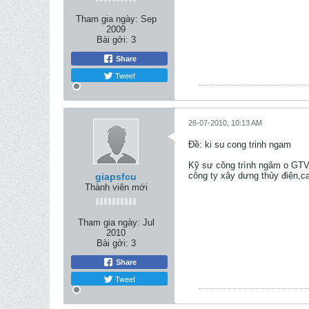
Tham gia ngày:
Sep
2009
Bài gởi:
3
Share
Tweet
26-07-2010, 10:13 AM
Ðề: ki su cong trinh ngam
Kỹ sư công trình ngâm o GTVT 
công ty xây dưng thủy điện,c
giapsfcu
Thành viên mới
Tham gia ngày:
Jul
2010
Bài gởi:
3
Share
Tweet