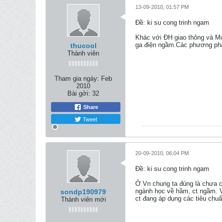
13-09-2010, 01:57 PM
Ðề: ki su cong trinh ngam
Khác với ĐH giao thông và M
ga điện ngầm.Các phương phá
thucool
Thành viên
Tham gia ngày:
Feb
2010
Bài gởi:
32
Share
Tweet
20-09-2010, 06:04 PM
Ðề: ki su cong trinh ngam
Ở Vn chung ta đúng là chưa c
ngành học về hầm, ct ngầm. V
sondp190979
ct đang áp dụng các tiêu chuẩ
Thành viên mới