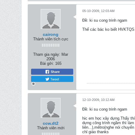
05-10-2009, 12:03 AM
Ðề: ki su cong trinh ngam
Thế các bác ko biết HVKTQS c
cairong
Thành viên tích cực
Tham gia ngày:
Mar
2006
Bài gởi:
165
Share
Tweet
12-10-2009, 10:12 AM
Ðề: ki su cong trinh ngam
hic em học xây dựng.Thấy thí
dựng công trình ngầm thì là
ccw.dt2
liên...),mêtro(nghe nói chuyể
Thành viên mới
chỉ giáo thanks