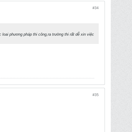
#34
oai phương pháp thi công,ra trường thi rất dễ xin việc
#35