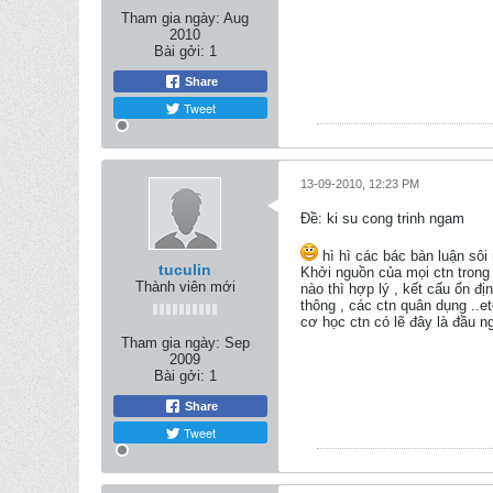
Tham gia ngày:
Aug
2010
Bài gởi:
1
Share
Tweet
13-09-2010, 12:23 PM
Ðề: ki su cong trinh ngam
hì hì các bác bàn luận sôi 
tuculin
Khởi nguồn của mọi ctn trong 
Thành viên mới
nào thì hợp lý , kết cấu ổn đ
thông , các ctn quân dụng ..e
cơ học ctn có lẽ đây là đầu n
Tham gia ngày:
Sep
2009
Bài gởi:
1
Share
Tweet