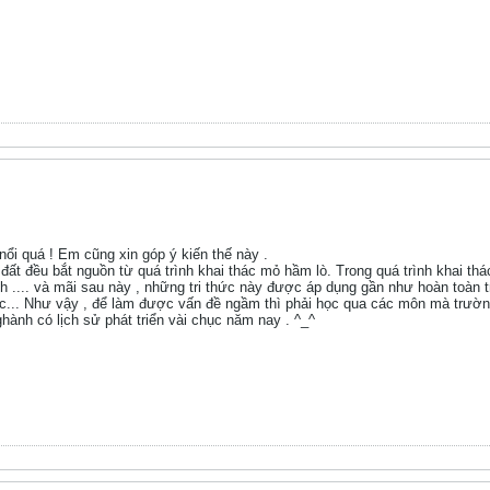
nổi quá ! Em cũng xin góp ý kiến thế này .
đất đều bắt nguồn từ quá trình khai thác mỏ hầm lò. Trong quá trình khai t
ịnh .... và mãi sau này , những tri thức này được áp dụng gần như hoàn toàn
tc... Như vậy , để làm được vấn đề ngầm thì phải học qua các môn mà trường
ghành có lịch sử phát triển vài chục năm nay . ^_^