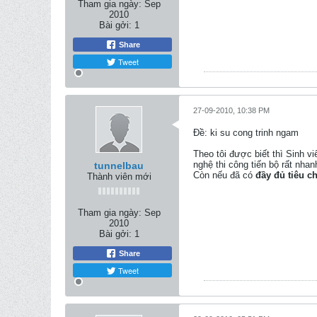
Tham gia ngày:
Sep
2010
Bài gởi:
1
Share
Tweet
27-09-2010, 10:38 PM
Ðề: ki su cong trinh ngam
Theo tôi được biết thì Sinh 
nghệ thi công tiến bộ rất nha
tunnelbau
Còn nếu đã có
đầy đủ tiêu ch
Thành viên mới
Tham gia ngày:
Sep
2010
Bài gởi:
1
Share
Tweet