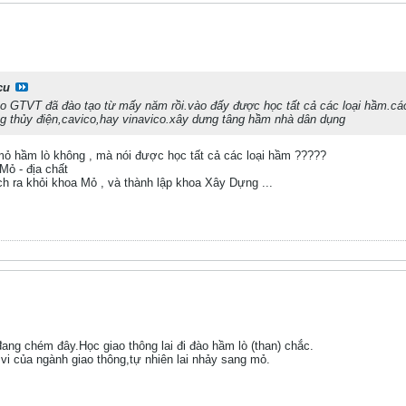
cu
o GTVT đã đào tạo từ mấy năm rồi.vào đấy được học tất cả các loại hầm.các l
ng thủy điện,cavico,hay vinavico.xây dưng tâng hầm nhà dân dụng
ỏ hầm lò không , mà nói được học tất cả các loại hầm ?????
Mỏ - địa chất
ra khỏi khoa Mỏ , và thành lập khoa Xây Dựng ...
ang chém đây.Học giao thông lai đi đào hầm lò (than) chắc.
vi của ngành giao thông,tự nhiên lai nhảy sang mỏ.