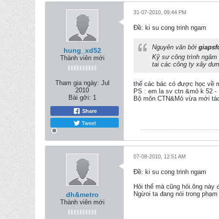
31-07-2010, 09:44 PM
Ðề: ki su cong trinh ngam
Nguyên văn bởi
giapsf
hung_xd52
Kỹ sư công trình ngâm 
Thành viên mới
tai các công ty xây dư
Tham gia ngày:
Jul
thế các bác có được học về m
2010
PS : em la sv ctn &mỏ k 52 - 
Bài gởi:
1
Bộ môn CTN&Mỏ vừa mới tách 
Share
Tweet
07-08-2010, 12:51 AM
Ðề: ki su cong trinh ngam
Hỏi thế mà cũng hỏi.ông này đ
Ngừoi ta đang nói trong phạm 
dh&metro
Thành viên mới