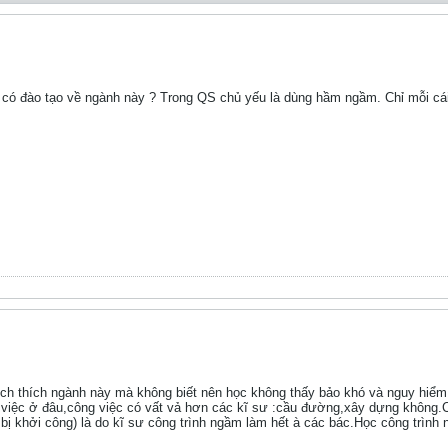
ó đào tạo về ngành này ? Trong QS chủ yếu là dùng hầm ngầm. Chỉ mỗi cái 
ch thích ngành này mà không biết nên học không thấy bảo khó và nguy hiểm
m việc ở đâu,công việc có vất vả hơn các kĩ sư :cầu đường,xây dựng không
n bị khởi công) là do kĩ sư công trình ngầm làm hết à các bác.Học công trìn