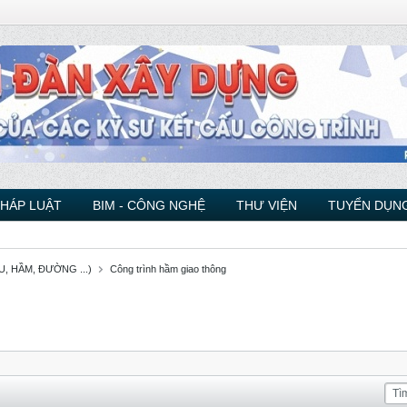
PHÁP LUẬT
BIM - CÔNG NGHỆ
THƯ VIỆN
TUYỂN DỤNG
, HẦM, ĐƯỜNG ...)
Công trình hầm giao thông