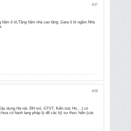
#37
g hầm ô tô,Tầng hầm nhà cao tầng ,Gara ô tô ngầm.Nhà
a.
#38
ây dựng Hà nội, ĐH mỏ, GTVT, Kiến trúc Hn,...) có
chưa có hành lang pháp lý để các kỹ sư thực hiện (các