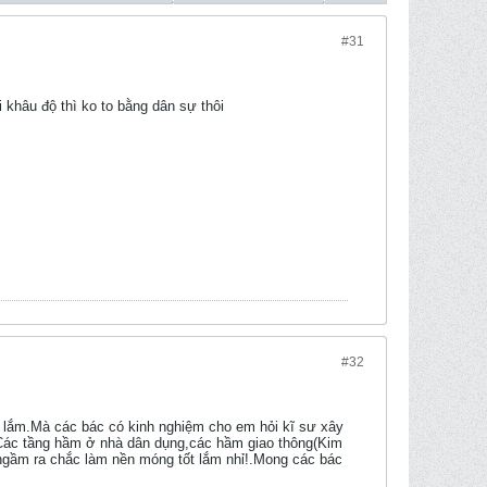
#31
khâu độ thì ko to bằng dân sự thôi
#32
 lắm.Mà các bác có kinh nghiệm cho em hỏi kĩ sư xây
.Các tầng hầm ở nhà dân dụng,các hầm giao thông(Kim
h ngầm ra chắc làm nền móng tốt lắm nhỉ!.Mong các bác