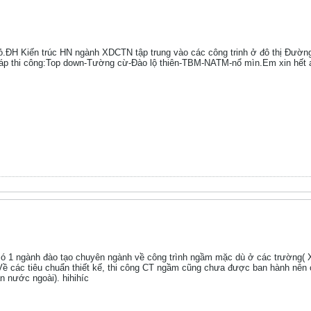
ỏ.ĐH Kiến trúc HN ngành XDCTN tập trung vào các công trinh ở đô thị Đườn
p thi công:Top down-Tường cừ-Đào lộ thiên-TBM-NATM-nổ mìn.Em xin hết 
ó 1 ngành đào tạo chuyên ngành về công trình ngầm mặc dù ở các trường( X
ề các tiêu chuẩn thiết kế, thi công CT ngầm cũng chưa được ban hành nên 
n nước ngoài). hihihíc