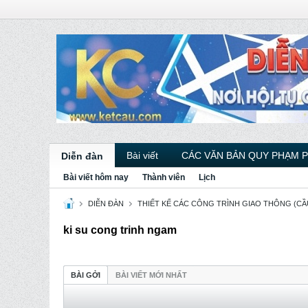
Bài viết
CÁC VĂN BẢN QUY PHẠM 
Diễn đàn
Bài viết hôm nay
Thành viên
Lịch
DIỄN ĐÀN
THIẾT KẾ CÁC CÔNG TRÌNH GIAO THÔNG (CẦU
ki su cong trinh ngam
BÀI GỞI
BÀI VIẾT MỚI NHẤT