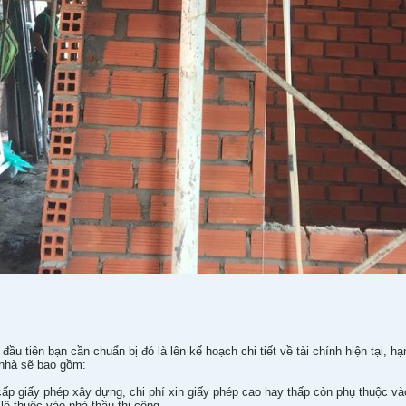
đầu tiên bạn cần chuẩn bị đó là lên kế hoạch chi tiết về tài chính hiện tại,
 nhà sẽ bao gồm:
n cấp giấy phép xây dựng, chi phí xin giấy phép cao hay thấp còn phụ thuộc 
ế lệ thuộc vào nhà thầu thi công