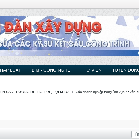
PHÁP LUẬT
BIM - CÔNG NGHỆ
THƯ VIỆN
TUYỂN DỤNG
VIÊN CÁC TRƯỜNG ĐH, HỘI LỚP, HỘI KHÓA
Các doanh nghiệp trong lĩnh vực tư vấn XD