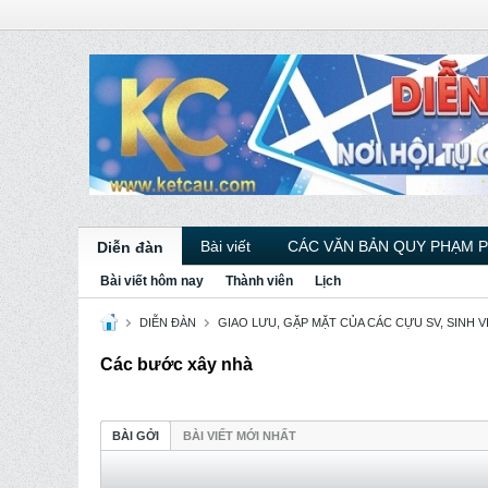
Bài viết
CÁC VĂN BẢN QUY PHẠM 
Diễn đàn
Bài viết hôm nay
Thành viên
Lịch
DIỄN ĐÀN
GIAO LƯU, GẶP MẶT CỦA CÁC CỰU SV, SINH 
Các bước xây nhà
BÀI GỞI
BÀI VIẾT MỚI NHẤT