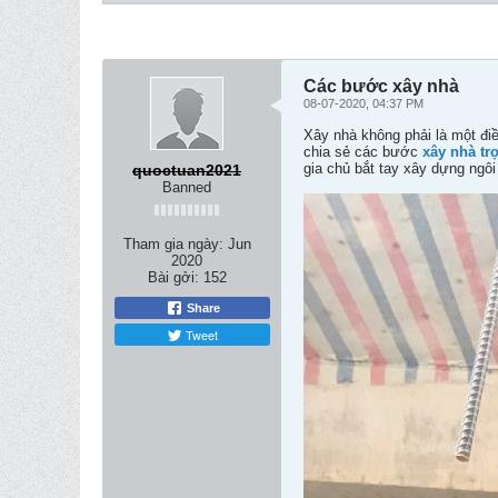
Các bước xây nhà
08-07-2020, 04:37 PM
Xây nhà không phải là một điề
chia sẻ các bước
xây nhà tr
gia chủ bắt tay xây dựng ngôi
quoctuan2021
Banned
Tham gia ngày:
Jun
2020
Bài gởi:
152
Share
Tweet