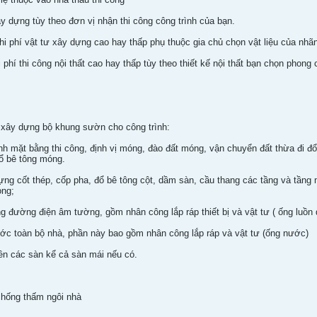
ây dựng tùy theo đơn vị nhận thi công công trình của bạn.
Chi phí vật tư xây dựng cao hay thấp phụ thuộc gia chủ chọn vật liệu của nhã
hi phí thi công nội thất cao hay thấp tùy theo thiết kế nội thất bạn chọn phong 
à xây dựng bộ khung sườn cho công trình:
h mặt bằng thi công, định vị móng, đào đất móng, vận chuyển đất thừa đi đổ,
ổ bê tông móng.
ng cốt thép, cốp pha, đổ bê tông cột, dầm sàn, cầu thang các tầng và tầng 
òng;
ng đường điện âm tường, gồm nhân công lắp ráp thiết bị và vật tư ( ống luồn 
ước toàn bộ nhà, phần này bao gồm nhân công lắp ráp và vật tư (ống nước)
nền các sàn kể cả sàn mái nếu có.
chống thấm ngôi nhà