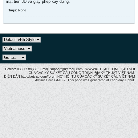
mặt tiền 3D và giấy phép xây dựng.
Tags:
None
Hotline: 038.77 88888 - Email: support@ketcau.com | WWW.KETCAU.COM - CẦU NỐI
CỦA CÁC KỸ SƯ KẾT CẤU CÔNG TRÌNH, ĐỊA KỸ THUẬT VIỆT NAM.
DIỄN ĐÀN http://ketcau.com/forum NƠI HỘI TỤ CỦA CÁC KỸ SƯ KẾT CÂU VIỆT NAM
All times are GMT+7. This page was generated at cách đây 1 phút.