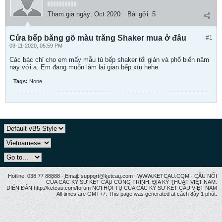
Tham gia ngày:
Oct 2020
Bài gởi:
5
Cửa bếp bằng gỗ màu trắng Shaker mua ở đâu
#1
03-11-2020, 05:59 PM
Các bác chỉ cho em mấy mẫu tủ bếp shaker tối giản và phổ biến năm
nay với ạ. Em đang muốn làm lại gian bếp xíu hehe.
Tags:
None
Hotline: 038.77 88888 - Email: support@ketcau.com | WWW.KETCAU.COM - CẦU NỐI
CỦA CÁC KỸ SƯ KẾT CẤU CÔNG TRÌNH, ĐỊA KỸ THUẬT VIỆT NAM.
DIỄN ĐÀN http://ketcau.com/forum NƠI HỘI TỤ CỦA CÁC KỸ SƯ KẾT CÂU VIỆT NAM
All times are GMT+7. This page was generated at cách đây 1 phút.