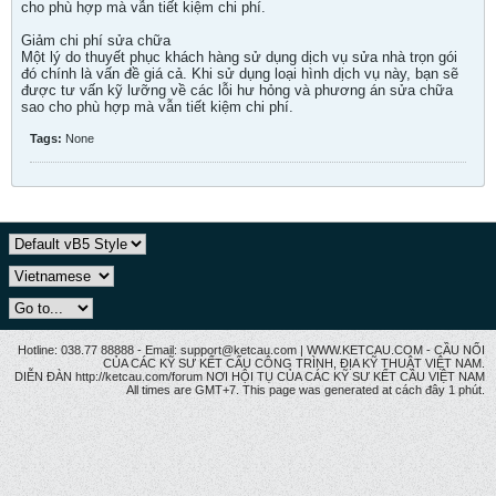
cho phù hợp mà vẫn tiết kiệm chi phí.
Giảm chi phí sửa chữa
Một lý do thuyết phục khách hàng sử dụng dịch vụ sửa nhà trọn gói
đó chính là vấn đề giá cả. Khi sử dụng loại hình dịch vụ này, bạn sẽ
được tư vấn kỹ lưỡng về các lỗi hư hỏng và phương án sửa chữa
sao cho phù hợp mà vẫn tiết kiệm chi phí.
Tags:
None
Hotline: 038.77 88888 - Email: support@ketcau.com | WWW.KETCAU.COM - CẦU NỐI
CỦA CÁC KỸ SƯ KẾT CẤU CÔNG TRÌNH, ĐỊA KỸ THUẬT VIỆT NAM.
DIỄN ĐÀN http://ketcau.com/forum NƠI HỘI TỤ CỦA CÁC KỸ SƯ KẾT CÂU VIỆT NAM
All times are GMT+7. This page was generated at cách đây 1 phút.