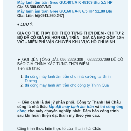
Máy lạnh âm trần Gree GU140T/A-K 48109 Btu 5.5 HP
Gía 38.300.000VND
Máy lạnh âm trần Gree GU160T/A-K 6.5 HP 51180 Btu
Gía: Liên hệ(0911.260.247)
♦ LƯU Ý:
GIÁ CÓ THỂ THAY ĐỔI THEO TỪNG THỜI ĐIỂM - CHỈ TỪ 2
BỘ ĐÃ CÓ GIÁ RẺ HƠN GIÁ TRÊN - GIÁ ĐÃ BAO GỒM 10%
VAT - MIỄN PHÍ VẬN CHUYỂN KHU VỰC HỒ CHÍ MINH
► GỌI ĐẾN TỔNG ĐÀI: 096.2829.308 – 02822007099 ĐỂ CÓ
BÁO GIÁ CHÍNH XÁC TỪNG THỜI ĐIỂM
Tiện ích khác:
thi công máy lạnh âm trần cho nhà xưởng tại Bình
Dương
thi công máy lạnh âm trần cho công ty Thịnh Qua
⇔ Bên cạnh là đại lý phân phối, Công ty
Thanh Hải Châu
cũng là nhà thầu
lắp đặt máy lạnh âm trần
và
thi công ống
đồng
cho máy chuyên nghiệp nhất. Đảm bảo công trình
sau khi hoàn thiện đạt thẩm mỹ theo yêu cầu.
Công trình thực hiện thực tế của Thanh Hải Châu