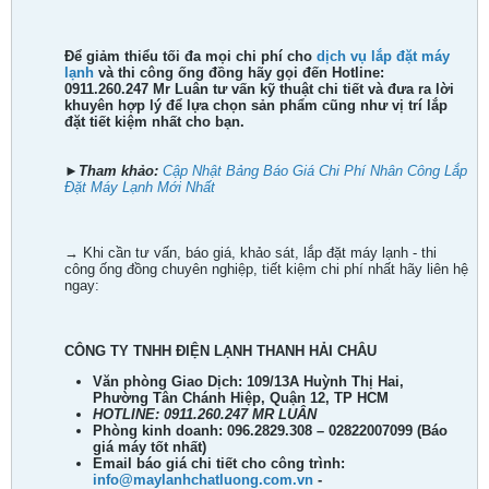
Để giảm thiểu tối đa mọi chi phí cho
dịch vụ lắp đặt máy
lạnh
và thi công ống đồng hãy gọi đến
Hotline:
0911.260.247 Mr Luân
tư vấn kỹ thuật chi tiết và đưa ra lời
khuyên hợp lý để lựa chọn sản phẩm cũng như vị trí lắp
đặt tiết kiệm nhất cho bạn.
►
Tham khảo:
Cập Nhật Bảng Báo Giá Chi Phí Nhân Công Lắp
Đặt Máy Lạnh Mới Nhất
→ Khi cần tư vấn, báo giá, khảo sát, lắp đặt máy lạnh - thi
công ống đồng chuyên nghiệp, tiết kiệm chi phí nhất hãy liên hệ
ngay:
CÔNG TY TNHH ĐIỆN LẠNH THANH HẢI CHÂU
Văn phòng Giao Dịch: 109/13A Huỳnh Thị Hai,
Phường Tân Chánh Hiệp, Quận 12, TP HCM
HOTLINE: 0911.260.247 MR LUÂN
Phòng kinh doanh: 096.2829.308 – 02822007099 (Báo
giá máy tốt nhất)
Email báo giá chi tiết cho công trình:
info@maylanhchatluong.com.vn
-