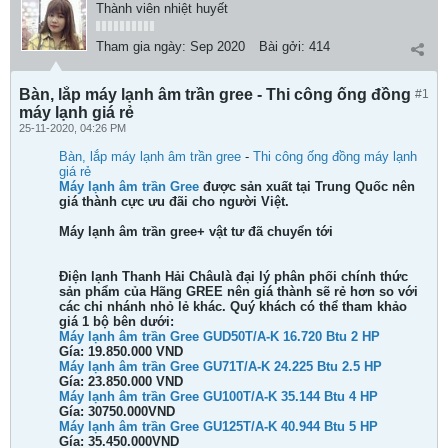
Thành viên nhiệt huyết
Tham gia ngày:
Sep 2020
Bài gởi:
414
Bàn, lắp máy lạnh âm trần gree - Thi công ống đồng
#1
máy lạnh giá rẻ
25-11-2020, 04:26 PM
Bàn, lắp máy lạnh âm trần gree
-
Thi công ống đồng máy lạnh
giá rẻ
Máy lạnh âm trần Gree
được sản xuất tại Trung Quốc nên
giá thành cực ưu đãi cho người Việt.
Máy lạnh âm trần gree+ vật tư đã chuyển tới
Điện lạnh Thanh Hải Châu
là đại lý phân phối chính thức
sản phẩm của Hãng GREE nên giá thành sẽ rẻ hơn so với
các chi nhánh nhỏ lẻ khác.
Quý khách có thể tham khảo
giá 1 bộ bên dưới:
Máy lạnh âm trần Gree GUD50T/A-K 16.720 Btu 2 HP
Gía: 19.850.000 VND
Máy lạnh âm trần Gree GU71T/A-K 24.225 Btu 2.5 HP
Gía: 23.850.000 VND
Máy lạnh âm trần Gree GU100T/A-K 35.144 Btu 4 HP
Gía: 30750.000VND
Máy lạnh âm trần Gree GU125T/A-K 40.944 Btu 5 HP
Gía: 35.450.000VND