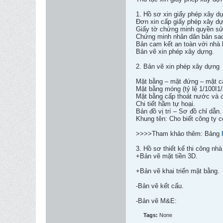
1. Hồ sơ xin giấy phép xây d
Đơn xin cấp giấy phép xây d
Giấy tờ chứng minh quyền sử d
Chứng minh nhân dân bản sa
Bản cam kết an toàn với nhà l
Bản vẽ xin phép xây dựng.
2. Bản vẽ xin phép xây dựng
Mặt bằng – mặt đứng – mặt cắt
Mặt bằng móng (tỷ lệ 1/100I1/
Mặt bằng cấp thoát nước và điệ
Chi tiết hầm tự hoại.
Bản đồ vị trí – Sơ đồ chỉ dẫn.
Khung tên: Cho biết công ty 
>>>>Tham khảo thêm: Bảng
3. Hồ sơ thiết kế thi công nhà
+Bản vẽ mặt tiền 3D.
+Bản vẽ khai triển mặt bằng.
-Bản vẽ kết cấu.
-Bản vẽ M&E:
Tags:
None