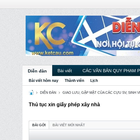
Bài viết
CÁC VĂN BẢN QUY PHẠM 
Diễn đàn
Bài viết hôm nay
Thành viên
Lịch
DIỄN ĐÀN
GIAO LƯU, GẶP MẶT CỦA CÁC CỰU SV, SINH 
Thủ tục xin giấy phép xây nhà
BÀI GỞI
BÀI VIẾT MỚI NHẤT