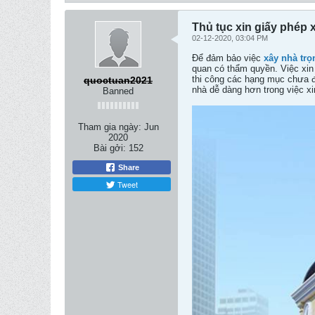
Thủ tục xin giấy phép 
02-12-2020, 03:04 PM
Để đảm bảo việc
xây nhà trọ
quan có thẩm quyền. Việc xin
thi công các hạng mục chưa đ
quoctuan2021
nhà dễ dàng hơn trong việc x
Banned
Tham gia ngày:
Jun
2020
Bài gởi:
152
Share
Tweet