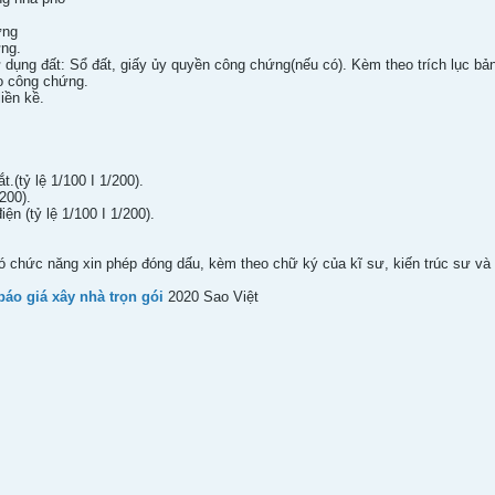
ựng
ựng.
ụng đất: Sổ đất, giấy ủy quyền công chứng(nếu có). Kèm theo trích lục bản đ
o công chứng.
iền kề.
.(tỷ lệ 1/100 I 1/200).
200).
n (tỷ lệ 1/100 I 1/200).
có chức năng xin phép đóng dấu, kèm theo chữ ký của kĩ sư, kiến trúc sư và
báo giá xây nhà trọn gói
2020 Sao Việt