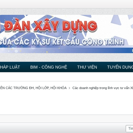
PHÁP LUẬT
BIM - CÔNG NGHỆ
THƯ VIỆN
TUYỂN DỤNG
VIÊN CÁC TRƯỜNG ĐH, HỘI LỚP, HỘI KHÓA
Các doanh nghiệp trong lĩnh vực tư vấn XD