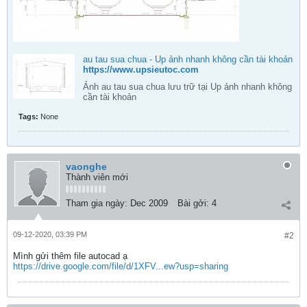
au tau sua chua - Up ảnh nhanh không cần tài khoản
https://www.upsieutoc.com
Ảnh au tau sua chua lưu trữ tại Up ảnh nhanh không
cần tài khoản
Tags:
None
vaonghe
Thành viên mới
Tham gia ngày:
Dec 2009
Bài gởi:
4
09-12-2020, 03:39 PM
#2
Mình gửi thêm file autocad ạ
https://drive.google.com/file/d/1XFV...ew?usp=sharing