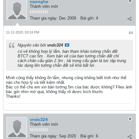
vaonghe
Thành viên mới
Tham gia ngày:
Dec 2009
Bài gởi:
4
11-12-2020, 03:24 PM
#4
Nguyên văn bởi
vndc324
có vẻ không hợp lý lắm, bạn tham khảo tường chắn đất
BTCT cao 5m . Xem bản vẽ của bạn tường chắn đất chỉ
cách chân cẩu giàn 2.3m , tải trọng cẩu giàn là lực tập trung
tác dụng lên tường chắn đất sẽ khá bất lợi .
Mình cũng thấy không ổn lắm, nhưng cũng không biết tính như thế
nào cho hợp lý và tiết kiệm nhất.
Bác có thể cho em xin bản tường 5m của bác được không? Files ảnh
bác gửi nhìn mờ quá, không thấy rõ được kích thước
Thanks!
vndc324
Thành viên mới
Tham gia ngày:
Sep 2020
Bài gởi:
6