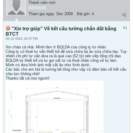
Thành viên mới
Tham gia ngày:
Dec 2009
Bài gởi:
4
#1
"Xin trợ giúp" Về kết cấu tường chắn đất bằng
BTCT
09-12-2020, 03:37 PM
Xin chào cả nhà. Mình làm ở BQLDA của công ty tư nhân.
Công ty có thuê tư vấn thiết kế để sửa chữa lại âu sửa chữa tàu. Tuy
nhiên chi phí tư vấn đưa ra là quá cao (52 tỷ) nên xếp tổng chỉ đạo
BQLDA tự thiết kế và tự gọi vật tư và thuê nhân công về tự làm.
Mình có đưa hình ảnh mặt cắt âu như hình dưới.
Các bác cho em hỏi là tường bê tông như vậy có đảm bảo về kết cấu
chịu lực không nhé!
Thanks tất cả mọi người!