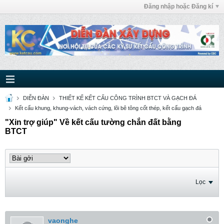
Đăng nhập hoặc Đăng kí
DIỄN ĐÀN
THIẾT KẾ KẾT CẤU CÔNG TRÌNH BTCT VÀ GẠCH ĐÁ
Kết cấu khung, khung-vách, vách cứng, lõi bê tông cốt thép, kết cấu gạch đá
"Xin trợ giúp" Về kết cấu tường chắn đất bằng
BTCT
Lọc
vaonghe