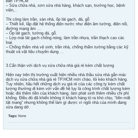
bàn TP.HCM
– Sửa chữa nhà, sơn sửa nhà hàng, khách sạn, trường học, bệnh
viện,..
Thi công làm trần, sàn nhà, ốp lát gạch, đá, gỗ
– Thiết kế, lắp đặt hệ thống điện nước như điện âm tường, điện nổi,
đường mạng âm …
– Ốp lát gạch, tường đá, gỗ.
– Lợp mái lát gạch chống nóng, làm trần nhựa, trần thạch cao các
loại.
– Chống thấm nhà vệ sinh, trần nhà, chống thấm tường bằng các kỹ
thuật và vật liệu chuyên dụng …
3.Cẩn thận với dịch vụ sửa chữa nhà giá rẻ kém chất lượng
Hiện nay trên thị trường xuất hiện nhiều nhà thầu sửa nhà gắn mác
dịch vụ sửa chữa nhà giá rẻ TP.HCM mời chào, lôi kéo khách hàng.
Tuy nhiên, hầu hết những dịch vụ giá rẻ của các công ty kém chất
lượng thường đi kèm với vấn đề hệ lụy là công trình chất lượng kém
hoặc đòi thêm tiền của khách hàng, làm phát sinh thêm nhiều chi phí
khống. Điều đó đã khiến không ít khách hàng tỏ ra khó chịu, “tiền mất
tật mang” nhưng không thể làm gì được vì ngôi nhà của mình đang
sửa dang dở.
Tags:
None