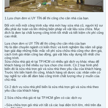
1.Lựa chọn đơn vị UY TÍN để thi công cho căn nhà của bạn.
Đối với mỗi một công trình xây nhà mới hay sửa nhà cũ, người kỹ sư
đều phải dự toán và lên những biện pháp về vật liệu sửa chữa. Mục
đích là đem lại chất lượng công trình tốt nhất và tiết kiệm chi phí cũng
cao nhất.
Lựa chọn đơn vị UY TÍN để thi công cho căn nhà của bạn
Họ là dân chuyên ngành có kiến thức và kinh nghiệm lâu năm sẽ giúp
bạn giải đáp những thắc mắc về phí sửa chữa nhà cũng như đơn giá,
cách tính giá nhân công lao động, giá vật liệu xây dựng tốt nhất cho
công trình.
Sửa chữa nhà giá rẻ tại TP.HCM có nhiều gói dịch vụ khác nhau để
khách hàng có thể nhiều sự lựa chọn cho mình. Có 2 loại hình phổ
biến đó là sửa nhà trọn gói và sửa nhà theo yêu cầu của khách hàng.
Trước khi tiến hành thi công, khách hàng sẽ được các nhân viên có
tay nghề tư vấn để đảm bảo công trình chất lượng như ý muốn của
chủ nhà.
Có 2 dịch vụ sửa nhà phố biến là sửa nhà trọn gói và sửa nhà theo
yêu cầu của khách hàng
2.Sửa chữa nhà giá rẻ tại TP.HCM gồm có các dịch vụ
–Sửa chữa trọn gói nhà với tất cả các loại diện tích lớn, nhỏ trên địa