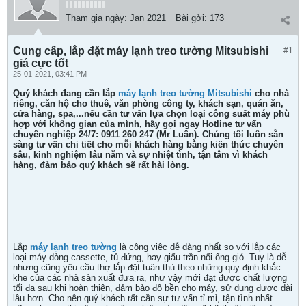
Tham gia ngày:
Jan 2021
Bài gởi:
173
Cung cấp, lắp đặt máy lạnh treo tường Mitsubishi
#1
giá cực tốt
25-01-2021, 03:41 PM
Quý khách đang cần lắp
máy lạnh treo tường Mitsubishi
cho nhà
riêng, căn hộ cho thuê, văn phòng công ty, khách sạn, quán ăn,
cửa hàng, spa,...nếu cần tư vấn lựa chọn loại công suất máy phù
hợp với không gian của mình, hãy gọi ngay
Hotline tư vấn
chuyên nghiệp 24/7: 0911 260 247 (Mr Luân)
. Chúng tôi luôn sẵn
sàng tư vấn chi tiết cho mỗi khách hàng bằng kiến thức chuyên
sâu, kinh nghiệm lâu năm và sự nhiệt tình, tận tâm vì khách
hàng, đảm bảo quý khách sẽ rất hài lòng.
Lắp
máy lạnh treo tường
là công việc dễ dàng nhất so với lắp các
loại máy dòng cassette, tủ đứng, hay giấu trần nối ống gió. Tuy là dễ
nhưng cũng yêu cầu thợ lắp đặt tuân thủ theo những quy định khắc
khe của các nhà sản xuất đưa ra, như vậy mới đạt được chất lượng
tối đa sau khi hoàn thiện, đảm bảo độ bền cho máy, sử dụng được dài
lâu hơn. Cho nên quý khách rất cần sự tư vấn tỉ mỉ, tận tình nhất