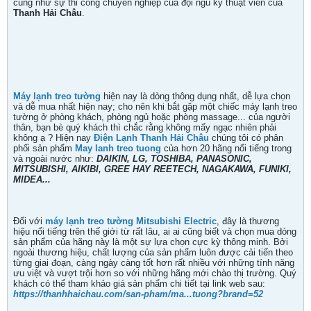
cũng như sự thi công chuyên nghiệp của đội ngũ kỹ thuật viên của
Thanh Hải Châu
.
Máy lạnh treo tường
hiện nay là dòng thông dụng nhất, dễ lựa chọn
và dễ mua nhất hiện nay; cho nên khi bắt gặp một chiếc máy lạnh treo
tường ở phòng khách, phòng ngủ hoặc phòng massage... của người
thân, bạn bè quý khách thì chắc rằng không mấy ngạc nhiên phải
không ạ ? Hiện nay
Điện Lạnh Thanh Hải Châu
chúng tôi có phân
phối sản phẩm
May lanh treo tuong
của hơn 20 hãng nổi tiếng trong
và ngoài nước như:
DAIKIN, LG, TOSHIBA, PANASONIC,
MITSUBISHI, AIKIBI, GREE HAY REETECH, NAGAKAWA, FUNIKI,
MIDEA...
Đối với
máy lạnh treo tường Mitsubishi Electric
, đây là thương
hiệu nổi tiếng trên thế giới từ rất lâu, ai ai cũng biết và chọn mua dòng
sản phẩm của hãng này là một sự lựa chọn cực kỳ thông minh. Bởi
ngoài thương hiệu, chất lượng của sản phẩm luôn được cải tiến theo
từng giai đoạn, càng ngày càng tốt hơn rất nhiều với những tính năng
ưu việt và vượt trội hơn so với những hãng mới chào thị trường. Quý
khách có thể tham khảo giá sản phẩm chi tiết tại link web sau:
https://thanhhaichau.com/san-pham/ma...tuong?brand=52