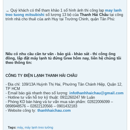
→ Quý khách có thể tham khảo 1 số hình ảnh thi công lap
may lanh
treo tuong mitsubishi
số lượng 13 bộ của
Thanh Hải Châu
tại công
trình nhà cho thuê của anh Huy tại Trường Chinh, quận Tân Phú:
Nếu có nhu cầu cần tư vấn - báo giá - khảo sát - thi công ống
đồng, lắp đặt máy lạnh tủ đứng Gree hôm nay, liên hệ chúng tôi
theo thông tin:
CÔNG TY ĐIỆN LẠNH THANH HẢI CHÂU
- Địa chỉ: 109/13A Huỳnh Thị Hai, Phường Tân Chánh Hiệp, Quận 12,
TP HCM
- Email báo giá nhanh theo số lượng:
infothanhhaichau@gmail.com
- Hotline tư vấn hỗ trợ kỹ thuật: 0911260247 Mr Luân
- Phòng KD bán hàng và tư vấn mua sản phẩm: 02822006099 –
0898948576 – 02822120566 – 0901432183
- Website công ty:
thanhhaichau.com
Tags:
máy
,
máy lạnh treo tường