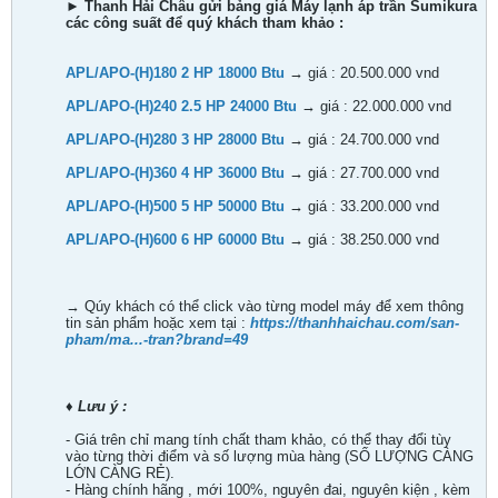
►
Thanh Hải Châu gửi bảng giá Máy lạnh áp trần Sumikura
các công suất để quý khách tham khảo :
APL/APO-(H)180 2 HP 18000 Btu
→
giá : 20.500.000 vnd
APL/APO-(H)240 2.5 HP 24000 Btu
→
giá : 22.000.000 vnd
APL/APO-(H)280 3 HP 28000 Btu
→
giá : 24.700.000 vnd
APL/APO-(H)360 4 HP 36000 Btu
→
giá : 27.700.000 vnd
APL/APO-(H)500 5 HP 50000 Btu
→
giá : 33.200.000 vnd
APL/APO-(H)600 6 HP 60000 Btu
→
giá : 38.250.000 vnd
→ Qúy khách có thể click vào từng model máy để xem thông
tin sản phẩm hoặc xem tại :
https://thanhhaichau.com/san-
pham/ma...-tran?brand=49
♦
Lưu ý :
- Giá trên chỉ mang tính chất tham khảo, có thể thay đổi tùy
vào từng thời điểm và số lượng mùa hàng (SỐ LƯỢNG CÀNG
LỚN CÀNG RẺ).
- Hàng chính hãng , mới 100%, nguyên đai, nguyên kiện , kèm