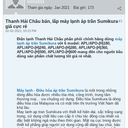
Tham gia ngày:
Jan 2021
Bài gởi:
173
Thanh Hải Châu bán, lắp máy lạnh áp trần Sumikura
#1
giá cực rẻ
02-02-2021, 03:23 PM
Điện lạnh Thanh Hải Châu phân phối chính hãng dòng
máy
lạnh áp trần Sumikura
với 6 model:
APL/APO-(H)180,
APL/APO-
(H)
240, APL/APO-
(H)
280, APL/APO-
(H)
360,
APL/APO-
(H)
500, APL/APO-
(H)
600 mang đến cho người tiêu
dùng sản phẩm chất lượng tốt giá rẻ nhất.
Máy lạnh - Điều hòa áp trần Sumikura
là một trong những
dòng điều hòa được nhiều tòa nhà, công trình, trung tâm
thương mại… ưa chuộng sử dụng. Điều hòa Sumikura là dòng
điều hòa của Malaysia và có mặt trên thị trường Việt Nam đã
khá lâu.
May lanh ap tran Sumikura với thiết kế hiện đại, sắc trắng sang
trọng, sử dụng chất liệu cao cấp ít chịu tác động của nhiệt và
đặc biệt không ngả màu theo thời gian. Mặt nạ cục trong được
thiết kế phẳng giúp người sử dụng cũng dễ dàng lau chùi, bảo