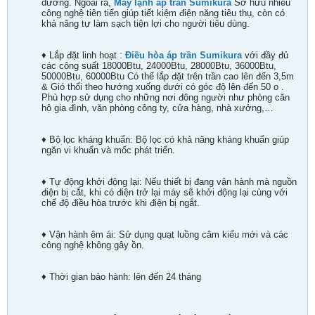
dưỡng. Ngoài ra,
Máy lạnh áp trần Sumikura
Sở hữu nhiều
công nghệ tiên tiến giúp tiết kiệm điện năng tiêu thụ, còn có
khả năng tự làm sạch tiện lợi cho người tiêu dùng.
♦ Lắp đặt linh hoạt :
Điều hòa áp trần Sumikura
với đầy đủ
các công suất 18000Btu, 24000Btu, 28000Btu, 36000Btu,
50000Btu, 60000Btu Có thể lắp đặt trên trần cao lên đến 3,5m
& Gió thổi theo hướng xuống dưới có góc độ lên đến 50 o .
Phù hợp sử dụng cho những nơi đông người như phòng căn
hộ gia đình, văn phòng công ty, cửa hàng, nhà xưởng,…
♦ Bộ lọc kháng khuẩn: Bộ lọc có khả năng kháng khuẩn giúp
ngăn vi khuẩn và mốc phát triển.
♦ Tự động khởi động lại: Nếu thiết bị đang vận hành mà nguồn
điện bị cắt, khi có điện trở lại máy sẽ khởi động lại cùng với
chế độ điều hòa trước khi điện bị ngắt.
♦ Vận hành êm ái: Sử dụng quạt luồng câm kiểu mới và các
công nghệ không gây ồn.
♦ Thời gian bảo hành: lên đến 24 tháng