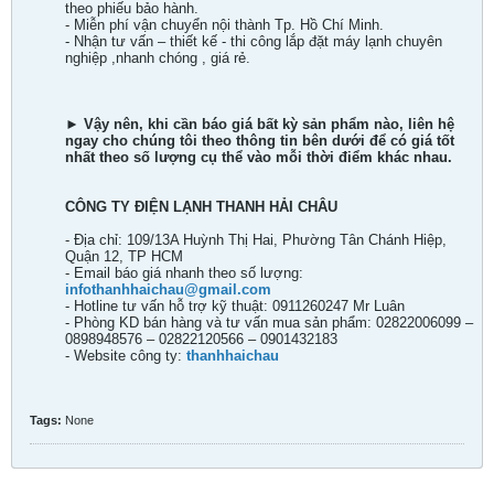
theo phiếu bảo hành.
- Miễn phí vận chuyển nội thành Tp. Hồ Chí Minh.
- Nhận tư vấn – thiết kế - thi công lắp đặt máy lạnh chuyên
nghiệp ,nhanh chóng , giá rẻ.
► Vậy nên, khi cần báo giá bất kỳ sản phẩm nào, liên hệ
ngay cho chúng tôi theo thông tin bên dưới để có giá tốt
nhất theo số lượng cụ thể vào mỗi thời điểm khác nhau.
CÔNG TY ĐIỆN LẠNH THANH HẢI CHÂU
- Địa chỉ: 109/13A Huỳnh Thị Hai, Phường Tân Chánh Hiệp,
Quận 12, TP HCM
- Email báo giá nhanh theo số lượng:
infothanhhaichau@gmail.com
- Hotline tư vấn hỗ trợ kỹ thuật: 0911260247 Mr Luân
- Phòng KD bán hàng và tư vấn mua sản phẩm: 02822006099 –
0898948576 – 02822120566 – 0901432183
- Website công ty:
thanhhaichau
Tags:
None