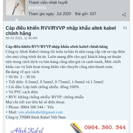
Thành viên nhiệt huyết
Tham gia ngày:
Jul 2020
Bài gởi:
637
Cáp điều khiển RVV/RVVP nhập khẩu altek kabel
#1
chính hãng
06-02-2021, 11:46 AM
Cáp điều khiển RVV/RVVP nhập khẩu altek kabel chính hãng
Công ty Altek Kabel chúng tôi luôn tự hào là nhà cung cấp vật tư cáp điện
cho mọi công trình dự án. Luôn mang đến cho quý khách hàng sự thuận
tiện trong cách dịch vụ bán hàng cũng như giá cả cạnh tranh, Mức chiết
khấu cao và linh hoạt trong khâu vận chuyển cũng như thanh toán.
Đa dạng về quy cách:
+ Số lõi: 2 – 30 lõi
+ Tiết diện: 0.2mm2, 0.5mm2, 0.75mm2, 1.0mm2 và 1.5mm2
+ Lõi dẫn/ Lớp lưới chống nhiễu: đồng 100%
+ Vỏ PVC cách điện
+ RVV: không chống nhiễu/ RVVP: chống nhiễu
Mọi chi tiết xin liên hệ số điện thoại:
+ Phone: 0964 360 344 – Yến
+ Mail:
yen.altekkabel@gmail.com
Công ty TNHH Altek Kabel Việt Nam