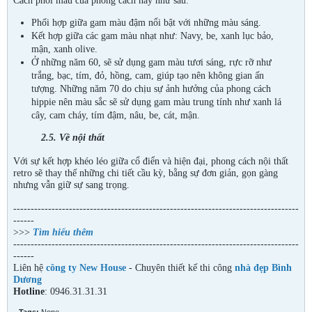
Cách phối màu của phong cách này như sau:
Phối hợp giữa gam màu đậm nổi bật với những màu sáng.
Kết hợp giữa các gam màu nhạt như: Navy, be, xanh lục bảo,
mận, xanh olive.
Ở những năm 60, sẽ sử dụng gam màu tươi sáng, rực rỡ như
trắng, bạc, tím, đỏ, hồng, cam, giúp tạo nên không gian ấn
tượng. Những năm 70 do chịu sự ảnh hưởng của phong cách
hippie nên màu sắc sẽ sử dụng gam màu trung tính như xanh lá
cây, cam cháy, tím đậm, nâu, be, cát, mận.
2.5.
Về nội thất
Với sự kết hợp khéo léo giữa cổ điển và hiện đại, phong cách nội thất
retro sẽ thay thế những chi tiết cầu kỳ, bằng sự đơn giản, gọn gàng
nhưng vẫn giữ sự sang trọng.
----------------------------------------------------------------------------------
------
>>>
Tìm hiểu thêm
----------------------------------------------------------------------------------
------
Liên hệ
công ty New House
- Chuyên thiết kế thi công
nhà đẹp Bình
Dương
Hotline
: 0946.31.31.31
Tags:
None