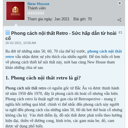
New House
Thành viên
Tham gia ngày:
Jan 2021
Bài gởi:
70
#1
Phong cách nội thất Retro - Sức hấp dẫn từ hoài
cổ
26-02-2021, 10:56 AM
Ra đời từ những năm 50, 60, 70 của thế kỷ trước,
phong cách nội thất
retro
vẫn nhận được sự yêu thích của nhiều người. Để tìm hiểu rõ hơn
về phong cách thiết kế nội thất này, mời bạn cùng New House tham
khảo những chia sẻ sau.
1. Phong cách nội thất retro là gì?
Phong cách nội thất retro
có nguồn gốc từ Bắc Âu và được thịnh hành
từ năm 1950 đến 1970, đây là phong cách dù hoài cổ nhưng vẫn hiện.
Phong cách retro là thuật ngữ rút gọn của từ Retrospective - mang ý
nghĩa hồi tưởng quá khứ, chính vì thế nhắc đến phong cách này người
ta nghĩ đến phong cách của những năm 50, 60 dù hơi thở hoài cổ nhưng
không cầu kỳ. Vào thời điểm ấy, đồ nội thất được phát triển theo hướng
hiện đại, thiên về đường cong, hình tròn, các gam màu be, đỏ, cam
được sử dụng phổ biến.