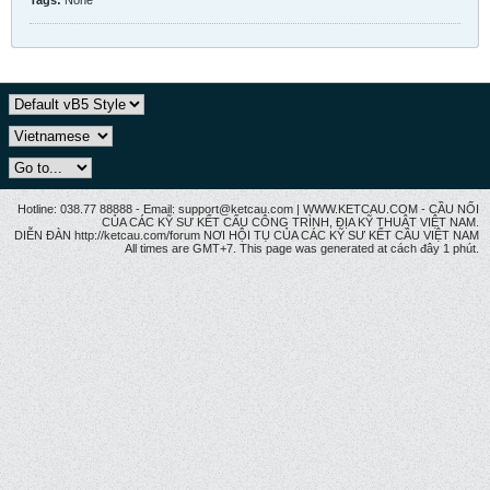
Hotline: 038.77 88888 - Email: support@ketcau.com | WWW.KETCAU.COM - CẦU NỐI
CỦA CÁC KỸ SƯ KẾT CẤU CÔNG TRÌNH, ĐỊA KỸ THUẬT VIỆT NAM.
DIỄN ĐÀN http://ketcau.com/forum NƠI HỘI TỤ CỦA CÁC KỸ SƯ KẾT CÂU VIỆT NAM
All times are GMT+7. This page was generated at cách đây 1 phút.