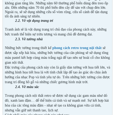
không gian tăng lên. Những năm 60 thường phổ biến dùng đèn treo ốp
alu. Đến những năm 70 thì phổ biến đèn cây để sàn với chụp đèn lớn.
Ngoài ra, sẽ sử dụng những cửa sổ vòm rộng, cửa sổ cánh để tận dụng
tối đa ánh sáng tự nhiên.
2.2. Về vật dụng trang trí
Tranh ảnh sẽ là vật dụng trang trí chủ đạo của phong cách này, những
bức tranh thể hiện sự trừu tượng và mang chủ đề đương đại.
2.3. Về tường nhà
Những bức tường trong thiết kế
phong cách retro trong nội thất
sẽ
được sắp xếp hài hòa, những bức tường của căn phòng sẽ sử dụng tông
màu pastel kết hợp cùng màu trắng ngà để tạo nên sự hoài cổ cho không
gian nội thất.
Đặc trưng của phong cách này còn là giấy dán tường với họa tiết lớn, và
những hình họa tiết hoa lá với tính chất lặp để tạo ảo giác do chịu ảnh
hưởng của nhạc Pop và tình yêu tự do. Trên những bức tường còn được
trang trí đồng hồ gỗ và những chiếc gương hình mặt trời.
2.4. Về màu sắc
Trong phong cách nội thất retro sẽ được sử dụng các gam màu như đỏ
đô, xanh lam đậm… để thể hiện cá tính và sự mạnh mẽ. Sự kết hợp hài
hòa của các tông màu đậm - nhạt sẽ tạo ra không gian vừa cá tính,
nhưng vẫn giữ nét thanh tao, lịch sự.