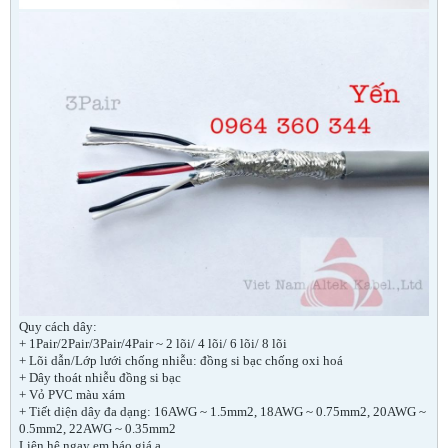
Quy cách dây:
+ 1Pair/2Pair/3Pair/4Pair ~ 2 lõi/ 4 lõi/ 6 lõi/ 8 lõi
+ Lõi dẫn/Lớp lưới chống nhiễu: đồng si bạc chống oxi hoá
+ Dây thoát nhiễu đồng si bạc
+ Vỏ PVC màu xám
+ Tiết diện dây đa dạng: 16AWG ~ 1.5mm2, 18AWG ~ 0.75mm2, 20AWG ~
0.5mm2, 22AWG ~ 0.35mm2
Liên hệ ngay em báo giá ạ