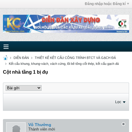
Đăng nhập hoặc Đăng kí
DIỄN ĐÀN
THIẾT KẾ KẾT CẤU CÔNG TRÌNH BTCT VÀ GẠCH ĐÁ
Kết cấu khung, khung-vách, vách cứng, lõi bê tông cốt thép, kết cấu gạch đá
Cột nhà tầng 1 bị đụ
Lọc
Vô Thường
Thành viên mới