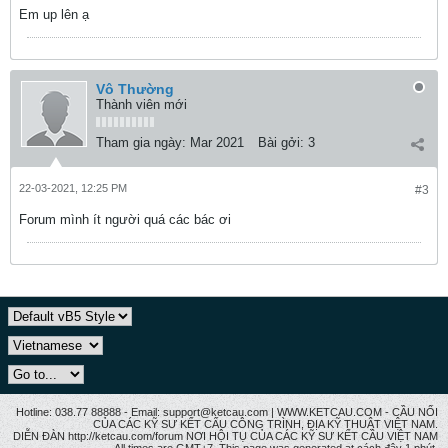
Em up lên ạ
Vô Thường
Thành viên mới
Tham gia ngày:
Mar 2021
Bài gởi:
3
22-03-2021, 12:25 PM
#3
Forum mình ít người quá các bác ơi
Hotline: 038.77 88888 - Email: support@ketcau.com | WWW.KETCAU.COM - CẦU NỐI
CỦA CÁC KỸ SƯ KẾT CẤU CÔNG TRÌNH, ĐỊA KỸ THUẬT VIỆT NAM.
DIỄN ĐÀN http://ketcau.com/forum NƠI HỘI TỤ CỦA CÁC KỸ SƯ KẾT CÂU VIỆT NAM
All times are GMT+7. This page was generated at cách đây 1 phút.