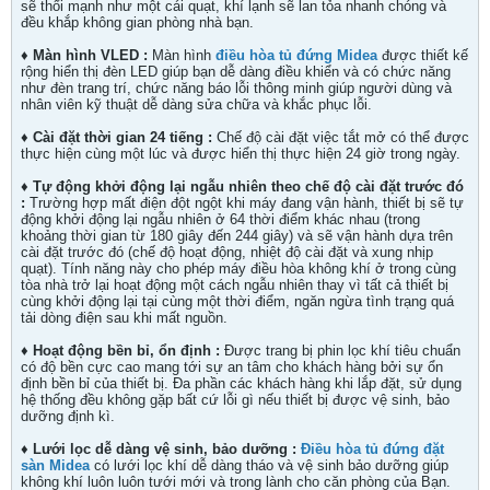
sẽ thổi mạnh như một cái quạt, khí lạnh sẽ lan tỏa nhanh chóng và
đều khắp không gian phòng nhà bạn.
♦ Màn hình VLED :
Màn hình
điều hòa tủ đứng Midea
được thiết kế
rộng hiển thị đèn LED giúp bạn dễ dàng điều khiển và có chức năng
như đèn trang trí, chức năng báo lỗi thông minh giúp người dùng và
nhân viên kỹ thuật dễ dàng sửa chữa và khắc phục lỗi.
♦ Cài đặt thời gian 24 tiếng :
Chế độ cài đặt việc tắt mở có thể được
thực hiện cùng một lúc và được hiển thị thực hiện 24 giờ trong ngày.
♦ Tự động khởi động lại ngẫu nhiên theo chế độ cài đặt trước đó
:
Trường hợp mất điện đột ngột khi máy đang vận hành, thiết bị sẽ tự
động khởi động lại ngẫu nhiên ở 64 thời điểm khác nhau (trong
khoảng thời gian từ 180 giây đến 244 giây) và sẽ vận hành dựa trên
cài đặt trước đó (chế độ hoạt động, nhiệt độ cài đặt và xung nhịp
quạt). Tính năng này cho phép máy điều hòa không khí ở trong cùng
tòa nhà trở lại hoạt động một cách ngẫu nhiên thay vì tất cả thiết bị
cùng khởi động lại tại cùng một thời điểm, ngăn ngừa tình trạng quá
tải dòng điện sau khi mất nguồn.
♦ Hoạt động bền bỉ, ổn định :
Được trang bị phin lọc khí tiêu chuẩn
có độ bền cực cao mang tới sự an tâm cho khách hàng bởi sự ổn
định bền bỉ của thiết bị. Đa phần các khách hàng khi lắp đặt, sử dụng
hệ thống đều không gặp bất cứ lỗi gì nếu thiết bị được vệ sinh, bảo
dưỡng định kì.
♦ Lưới lọc dễ dàng vệ sinh, bảo dưỡng :
Điều hòa tủ đứng đặt
sàn Midea
có lưới lọc khí dễ dàng tháo và vệ sinh bảo dưỡng giúp
không khí luôn luôn tưới mới và trong lành cho căn phòng của Bạn.