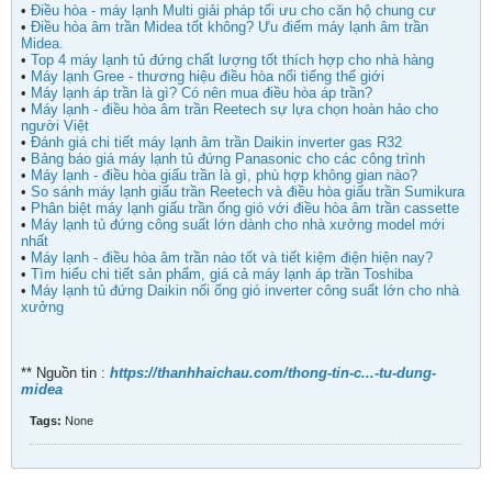
•
Điều hòa - máy lạnh Multi giải pháp tối ưu cho căn hộ chung cư
•
Điều hòa âm trần Midea tốt không? Ưu điểm máy lạnh âm trần
Midea.
•
Top 4 máy lạnh tủ đứng chất lượng tốt thích hợp cho nhà hàng
•
Máy lạnh Gree - thương hiệu điều hòa nổi tiếng thế giới
•
Máy lạnh áp trần là gì? Có nên mua điều hòa áp trần?
•
Máy lạnh - điều hòa âm trần Reetech sự lựa chọn hoàn hảo cho
người Việt
•
Đánh giá chi tiết máy lạnh âm trần Daikin inverter gas R32
•
Bảng báo giá máy lạnh tủ đứng Panasonic cho các công trình
•
Máy lạnh - điều hòa giấu trần là gì, phù hợp không gian nào?
•
So sánh máy lạnh giấu trần Reetech và điều hòa giấu trần Sumikura
•
Phân biệt máy lạnh giấu trần ống gió với điều hòa âm trần cassette
•
Máy lạnh tủ đứng công suất lớn dành cho nhà xưởng model mới
nhất
•
Máy lạnh - điều hòa âm trần nào tốt và tiết kiệm điện hiện nay?
•
Tìm hiểu chi tiết sản phẩm, giá cả máy lạnh áp trần Toshiba
•
Máy lạnh tủ đứng Daikin nối ống gió inverter công suất lớn cho nhà
xưởng
** Nguồn tin :
https://thanhhaichau.com/thong-tin-c...-tu-dung-
midea
Tags:
None