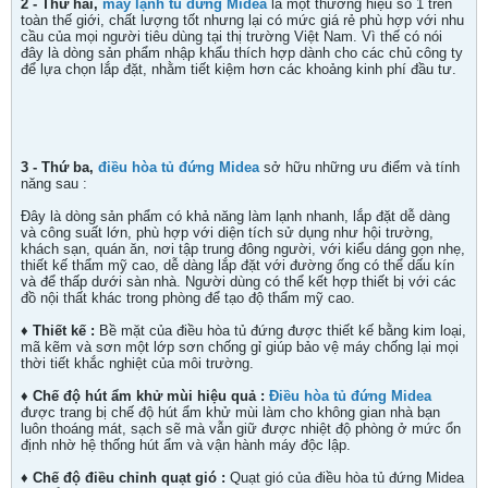
2 -
Thứ hai,
máy lạnh tủ đứng Midea
là một thương hiệu số 1 trên
toàn thế giới, chất lượng tốt nhưng lại có mức giá rẻ phù hợp với nhu
cầu của mọi người tiêu dùng tại thị trường Việt Nam. Vì thế có nói
đây là dòng sản phẩm nhập khẩu thích hợp dành cho các chủ công ty
để lựa chọn lắp đặt, nhằm tiết kiệm hơn các khoảng kinh phí đầu tư.
3 -
Thứ ba,
điều hòa tủ đứng Midea
sở hữu những ưu điểm và tính
năng sau :
Đây là dòng sản phẩm có khả năng làm lạnh nhanh, lắp đặt dễ dàng
và công suất lớn, phù hợp với diện tích sử dụng như hội trường,
khách sạn, quán ăn, nơi tập trung đông người, với kiểu dáng gọn nhẹ,
thiết kế thẩm mỹ cao, dễ dàng lắp đặt với đường ống có thể dấu kín
và để thấp dưới sàn nhà. Người dùng có thể kết hợp thiết bị với các
đồ nội thất khác trong phòng để tạo độ thẩm mỹ cao.
♦ Thiết kế :
Bề mặt của điều hòa tủ đứng được thiết kế bằng kim loại,
mã kẽm và sơn một lớp sơn chống gỉ giúp bảo vệ máy chống lại mọi
thời tiết khắc nghiệt của môi trường.
♦ Chế độ hút ẩm khử mùi hiệu quả :
Điều hòa tủ đứng Midea
được trang bị chế độ hút ẩm khử mùi làm cho không gian nhà bạn
luôn thoáng mát, sạch sẽ mà vẫn giữ được nhiệt độ phòng ở mức ổn
định nhờ hệ thống hút ẩm và vận hành máy độc lập.
♦ Chế độ điều chỉnh quạt gió :
Quạt gió của điều hòa tủ đứng Midea