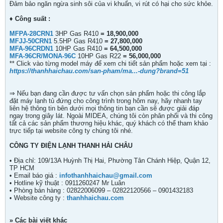
Đảm bảo ngăn ngừa sinh sôi của vi khuẩn, vi rút có hại cho sức khỏe.
♦ Công suất :
MFPA-28CRN1
3HP Gas R410
= 18,900,000
MFJJ-50CRN1
5.5HP Gas R410
= 27,800,000
MFA-96CRDN1
10HP Gas R410
= 64,500,000
MFA-96CR/MONA-96C
10HP Gas R22
= 56,000,000
** Click vào từng model máy để xem chi tiết sản phẩm hoặc xem tại :
https://thanhhaichau.com/san-pham/ma...-dung?brand=51
⇒ Nếu bạn đang cần được tư vấn chọn sản phẩm hoặc thi công lắp
đặt máy lạnh tủ đứng cho công trình trong hôm nay, hãy nhanh tay
liên hệ thông tin bên dưới mọi thông tin bạn cần sẽ được giải đáp
ngay trong giây lát. Ngoài MIDEA, chúng tôi còn phân phối và thi công
tất cả các sản phẩm thương hiệu khác, quý khách có thể tham khảo
trực tiếp tại website công ty chúng tôi nhé.
CÔNG TY ĐIỆN LẠNH THANH HẢI CHÂU
• Địa chỉ: 109/13A Huỳnh Thị Hai, Phường Tân Chánh Hiệp, Quận 12,
TP HCM
• Email báo giá :
infothanhhaichau@gmail.com
• Hotline kỹ thuật : 0911260247 Mr Luân
• Phòng bán hàng : 02822006099 – 02822120566 – 0901432183
• Website công ty :
thanhhaichau.com
» Các bài viết khác