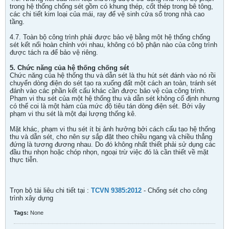
trong hệ thống chống sét gồm có khung thép, cốt thép trong bê tông,
các chi tiết kim loại của mái, ray để vệ sinh cửa sổ trong nhà cao
tầng.
4.7. Toàn bộ công trình phải được bảo vệ bằng một hệ thống chống
sét kết nối hoàn chỉnh với nhau, không có bộ phận nào của công trình
được tách ra để bảo vệ riêng.
5. Chức năng của hệ thống chống sét
Chức năng của hệ thống thu và dẫn sét là thu hút sét đánh vào nó rồi
chuyển dòng điện do sét tạo ra xuống đất một cách an toàn, tránh sét
đánh vào các phần kết cấu khác cần được bảo vệ của công trình.
Phạm vi thu sét của một hệ thống thu và dẫn sét không cố định nhưng
có thể coi là một hàm của mức độ tiêu tán dòng điện sét. Bởi vậy
phạm vi thu sét là một đại lượng thống kê.
Mặt khác, phạm vi thu sét ít bị ảnh hưởng bởi cách cấu tạo hệ thống
thu và dẫn sét, cho nên sự sắp đặt theo chiều ngang và chiều thẳng
đứng là tương đương nhau. Do đó không nhất thiết phải sử dụng các
đầu thu nhọn hoặc chóp nhọn, ngoại trừ việc đó là cần thiết về mặt
thực tiễn.
Trọn bộ tài liêu chi tiết tại :
TCVN 9385:2012
- Chống sét cho công
trình xây dựng
Tags:
None