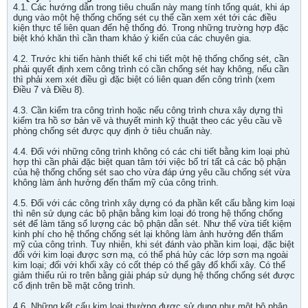
4.1. Các hướng dẫn trong tiêu chuẩn này mang tính tổng quát, khi áp
dụng vào một hệ thống chống sét cụ thể cần xem xét tới các điều
kiện thực tế liên quan đến hệ thống đó. Trong những trường hợp đặc
biệt khó khăn thì cần tham khảo ý kiến của các chuyên gia.
4.2. Trước khi tiến hành thiết kế chi tiết một hệ thống chống sét, cần
phải quyết định xem công trình có cần chống sét hay không, nếu cần
thì phải xem xét điều gì đặc biệt có liên quan đến công trình (xem
Điều 7 và Điều 8).
4.3. Cần kiểm tra công trình hoặc nếu công trình chưa xây dựng thì
kiểm tra hồ sơ bản vẽ và thuyết minh kỹ thuật theo các yêu cầu về
phòng chống sét được quy định ở tiêu chuẩn này.
4.4. Đối với những công trình không có các chi tiết bằng kim loại phù
hợp thì cần phải đặc biệt quan tâm tới việc bố trí tất cả các bộ phận
của hệ thống chống sét sao cho vừa đáp ứng yêu cầu chống sét vừa
không làm ảnh hưởng đến thẩm mỹ của công trình.
4.5. Đối với các công trình xây dựng có đa phần kết cấu bằng kim loại
thì nên sử dụng các bộ phận bằng kim loại đó trong hệ thống chống
sét để làm tăng số lượng các bộ phận dẫn sét. Như thế vừa tiết kiệm
kinh phí cho hệ thống chống sét lại không làm ảnh hưởng đến thẩm
mỹ của công trình. Tuy nhiên, khi sét đánh vào phần kim loại, đặc biệt
đối với kim loại được sơn mạ, có thể phá hủy các lớp sơn mạ ngoài
kim loại; đối với khối xây có cốt thép có thể gây đổ khối xây. Có thể
giảm thiểu rủi ro trên bằng giải pháp sử dụng hệ thống chống sét được
cố định trên bề mặt công trình.
4.6. Những kết cấu kim loại thường được sử dụng như một bộ phận