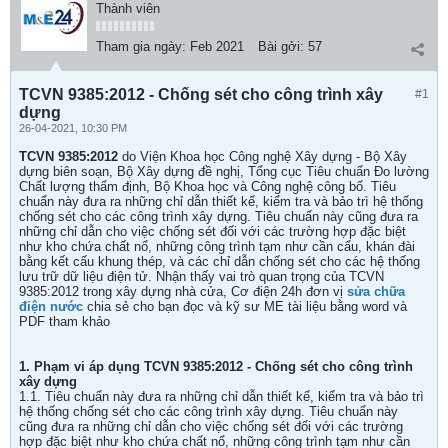
Thành viên
Tham gia ngày:
Feb 2021
Bài gởi:
57
TCVN 9385:2012 - Chống sét cho công trình xây
#1
dựng
26-04-2021, 10:30 PM
TCVN 9385:2012
do Viện Khoa học Công nghệ Xây dựng - Bộ Xây
dựng biên soạn, Bộ Xây dựng đề nghị, Tổng cục Tiêu chuẩn Đo lường
Chất lượng thẩm định, Bộ Khoa học và Công nghệ công bố. Tiêu
chuẩn này đưa ra những chỉ dẫn thiết kế, kiểm tra và bảo trì hệ thống
chống sét cho các công trình xây dựng. Tiêu chuẩn này cũng đưa ra
những chỉ dẫn cho việc chống sét đối với các trường hợp đặc biệt
như kho chứa chất nổ, những công trình tạm như cần cẩu, khán đài
bằng kết cấu khung thép, và các chỉ dẫn chống sét cho các hệ thống
lưu trữ dữ liệu điện tử. Nhận thấy vai trò quan trọng của TCVN
9385:2012 trong xây dựng nhà cửa, Cơ điện 24h đơn vị
sửa chữa
điện nước
chia sẻ cho bạn đọc và kỹ sư ME tài liệu bằng word và
PDF tham khảo
1. Phạm vi áp dụng TCVN 9385:2012 - Chống sét cho công trình
xây dựng
1.1. Tiêu chuẩn này đưa ra những chỉ dẫn thiết kế, kiểm tra và bảo trì
hệ thống chống sét cho các công trình xây dựng. Tiêu chuẩn này
cũng đưa ra những chỉ dẫn cho việc chống sét đối với các trường
hợp đặc biệt như kho chứa chất nổ, những công trình tạm như cần