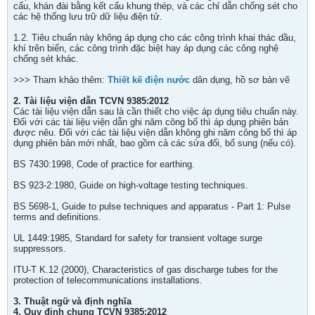
cẩu, khán đài bằng kết cấu khung thép, và các chỉ dẫn chống sét cho
các hệ thống lưu trữ dữ liệu điện tử.
1.2. Tiêu chuẩn này không áp dụng cho các công trình khai thác dầu,
khí trên biển, các công trình đặc biệt hay áp dụng các công nghệ
chống sét khác.
>>> Tham khảo thêm:
Thiết kế điện nước
dân dụng, hồ sơ bản vẽ
2. Tài liệu viện dẫn TCVN 9385:2012
Các tài liệu viện dẫn sau là cần thiết cho việc áp dụng tiêu chuẩn này.
Đối với các tài liệu viện dẫn ghi năm công bố thì áp dụng phiên bản
được nêu. Đối với các tài liệu viện dẫn không ghi năm công bố thì áp
dụng phiên bản mới nhất, bao gồm cả các sửa đổi, bổ sung (nếu có).
BS 7430:1998, Code of practice for earthing.
BS 923-2:1980, Guide on high-voltage testing techniques.
BS 5698-1, Guide to pulse techniques and apparatus - Part 1: Pulse
terms and definitions.
UL 1449:1985, Standard for safety for transient voltage surge
suppressors.
ITU-T K.12 (2000), Characteristics of gas discharge tubes for the
protection of telecommunications installations.
3. Thuật ngữ và định nghĩa
4. Quy định chung TCVN 9385:2012