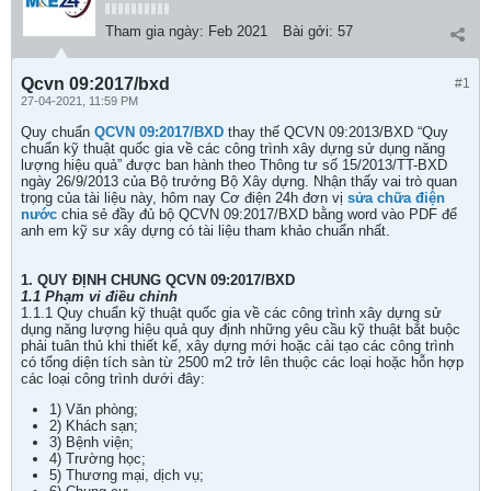
Tham gia ngày:
Feb 2021
Bài gởi:
57
Qcvn 09:2017/bxd
#1
27-04-2021, 11:59 PM
Quy chuẩn
QCVN 09:2017/BXD
thay thế QCVN 09:2013/BXD “Quy
chuẩn kỹ thuật quốc gia về các công trình xây dựng sử dụng năng
lượng hiệu quả” được ban hành theo Thông tư số 15/2013/TT-BXD
ngày 26/9/2013 của Bộ trưởng Bộ Xây dựng. Nhận thấy vai trò quan
trọng của tài liệu này, hôm nay Cơ điện 24h đơn vị
sửa chữa điện
nước
chia sẻ đầy đủ bộ QCVN 09:2017/BXD bằng word vào PDF để
anh em kỹ sư xây dựng có tài liệu tham khảo chuẩn nhất.
1. QUY ĐỊNH CHUNG QCVN 09:2017/BXD
1.1 Phạm vi điều chỉnh
1.1.1 Quy chuẩn kỹ thuật quốc gia về các công trình xây dựng sử
dụng năng lượng hiệu quả quy định những yêu cầu kỹ thuật bắt buộc
phải tuân thủ khi thiết kế, xây dựng mới hoặc cải tạo các công trình
có tổng diện tích sàn từ 2500 m2 trở lên thuộc các loại hoặc hỗn hợp
các loại công trình dưới đây:
1) Văn phòng;
2) Khách sạn;
3) Bệnh viện;
4) Trường học;
5) Thương mại, dịch vụ;