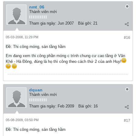
nmt_06
Thành viên mới
Tham gia ngày:
Jun 2007
Bài gởi:
21
05-03-2008, 11:29 PM
#16
Ðề: Thi công móng, sàn tầng hầm
Em đang xem thi công phần móng c trình chung cư cao tầng ở Văn
Khê - Hà Đông, đúng là họ thì công theo cách thứ 2 của anh Huy!
dquan
Thành viên mới
Tham gia ngày:
Feb 2009
Bài gởi:
16
05-08-2009, 03:50 PM
#17
Ðề: Thi công móng, sàn tầng hầm