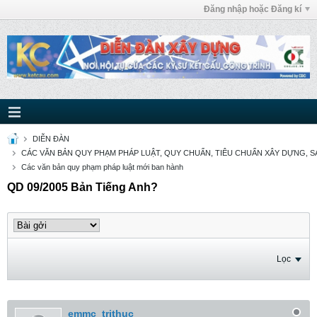
Đăng nhập hoặc Đăng kí
DIỄN ĐÀN
CÁC VĂN BẢN QUY PHẠM PHÁP LUẬT, QUY CHUẨN, TIÊU CHUẨN XÂY DỰNG, SÁ
Các văn bản quy phạm pháp luật mới ban hành
QD 09/2005 Bản Tiếng Anh?
Lọc
emmc_trithuc