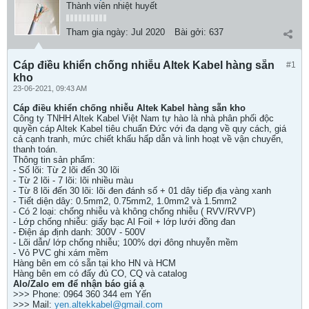
Thành viên nhiệt huyết
Tham gia ngày:
Jul 2020
Bài gởi:
637
Cáp điều khiển chống nhiễu Altek Kabel hàng sẵn
#1
kho
23-06-2021, 09:43 AM
Cáp điều khiển chống nhiễu Altek Kabel hàng sẵn kho
Công ty TNHH Altek Kabel Việt Nam tự hào là nhà phân phối độc
quyền cáp Altek Kabel tiêu chuẩn Đức với đa dạng về quy cách, giá
cả cạnh tranh, mức chiết khấu hấp dẫn và linh hoạt về vận chuyển,
thanh toán.
Thông tin sản phẩm:
- Số lõi: Từ 2 lõi đến 30 lõi
- Từ 2 lõi - 7 lõi: lõi nhiều màu
- Từ 8 lõi đến 30 lõi: lõi đen đánh số + 01 dây tiếp địa vàng xanh
- Tiết diện dây: 0.5mm2, 0.75mm2, 1.0mm2 và 1.5mm2
- Có 2 loại: chống nhiễu và không chống nhiễu ( RVV/RVVP)
- Lớp chống nhiễu: giấy bạc Al Foil + lớp lưới đồng đan
- Điện áp định danh: 300V - 500V
- Lõi dẫn/ lớp chống nhiễu; 100% dợi đông nhuyễn mềm
- Vỏ PVC ghi xám mềm
Hàng bên em có sẵn tại kho HN và HCM
Hàng bên em có đấy đủ CO, CQ và catalog
Alo/Zalo em để nhận báo giá ạ
>>> Phone: 0964 360 344 em Yến
>>> Mail:
yen.altekkabel@gmail.com