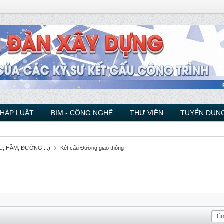
PHÁP LUẬT
BIM - CÔNG NGHỆ
THƯ VIỆN
TUYỂN DỤNG
, HẦM, ĐƯỜNG ...)
Kêt cấu Đường giao thông