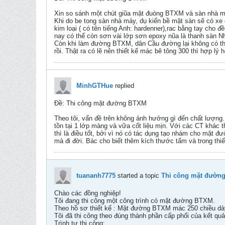
Xin so sánh một chút giũa mặt đuòng BTXM và sàn nhà
Khi do be tong sàn nhà máy, dụ kiến bề mặt sàn sẽ có xe d
kim loại ( có tên tiếng Anh: hardenner),rac bằng tay cho
nay có thể còn sơn vài lớp sơn epoxy nũa là thanh sàn N
Còn khi làm đường BTXM, dân Cầu đường lại không có thói
rồi. Thật ra có lẽ nên thiết kế mác bê tông 300 thì hợp lý 
MinhGTHue
replied
Ðề: Thi công mặt đường BTXM
Theo tôi, vấn đề trên không ảnh hưởng gì đến chất lượng.
tồn tại 1 lớp màng và vữa cốt liệu mịn. Với các CT kha
thì là điều tốt, bởi vì nó có tác dụng tạo nhám cho mă
mà đi đời. Bác cho biết thêm kích thước tấm và trong thiết
tuananh7775
started a topic
Thi công mặt đườn
Chào các đồng nghiệp!
Tôi đang thi công một công trình có mặt đường BTXM.
Theo hồ sơ thiết kế : Mặt đường BTXM mác 250 chiều dà
Tôi đã thi công theo đúng thành phần cấp phối của kết qu
Trình tự thi công: