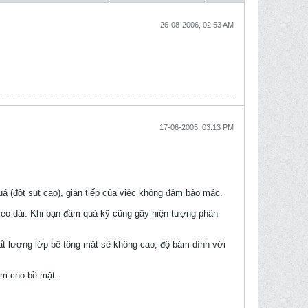
26-08-2006, 02:53 AM
17-06-2005, 03:13 PM
uá (đột sụt cao), gián tiếp của việc không đảm bảo mác.
 kéo dài. Khi bạn đầm quá kỹ cũng gây hiện tượng phân
ất lượng lớp bê tông mặt sẽ không cao, độ bám dính với
hám cho bề mặt.