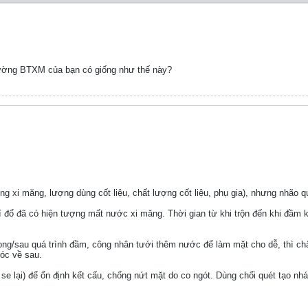
đường BTXM của bạn có giống như thế này?
g xi măng, lượng dùng cốt liệu, chất lượng cốt liệu, phụ gia), nhưng nhão q
rí đổ đã có hiện tượng mất nước xi măng. Thời gian từ khi trộn đến khi đầm
ong/sau quá trình đầm, công nhân tưới thêm nước để làm mặt cho dễ, thì ch
róc về sau.
 se lại) để ổn định kết cấu, chống nứt mặt do co ngót. Dùng chổi quét tạo n