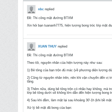
nbc
replied
Ðề: Thi công mặt đường BTXM
Xin hỏi bạn tuananh7775, hiện tượng bong tróc lớp mặt 
XUAN THUY
replied
Ðề: Thi công mặt đường BTXM
Theo tôi, nguyên nhân của hiện tượng này như sau:
1) Bê tông của bạn trộn đủ mác (về phương diện lượng dùn
2) Cũng từ nguyên nhân trên, nên khi vận chuyển đến vị t
tầng.
3) Thêm nữa, dùng bê tông trộn có nhão hay không, mà tr
lớp bê tông dưới sẽ không lớn dẫn đến hiện tượng bong t
4) Sau khi đầm, làm mặt lại sau khoảng 30'-1h (khi bề mặt
Xử lý bề mặt đã bong của bạn: