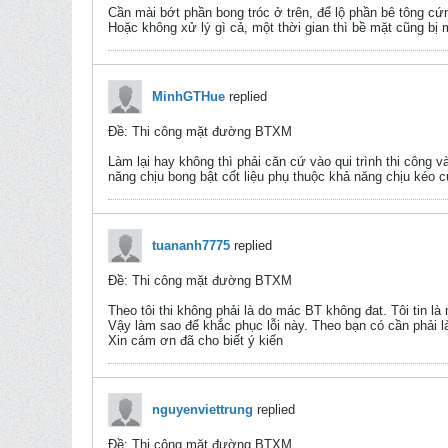
Cần mài bớt phần bong tróc ở trên, để lộ phần bê tông cứn
Hoặc không xử lý gì cả, một thời gian thì bề mặt cũng bị m
MinhGTHue
replied
Ðề: Thi công mặt đường BTXM
Làm lại hay không thì phải căn cứ vào qui trình thi công va
năng chịu bong bật cốt liệu phụ thuộc khả năng chịu kéo
tuananh7775
replied
Ðề: Thi công mặt đường BTXM
Theo tôi thi không phải là do mác BT không đat. Tôi tin là
Vậy làm sao để khắc phục lỗi này. Theo bạn có cần phải 
Xin cám ơn đã cho biết ý kiến
nguyenviettrung
replied
Ðề: Thi công mặt đường BTXM