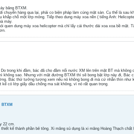
 máy băng BTXM.
i chuyển hàng qua lại, phải co biện pháp làm cúng mặt sàn. Cụ thể là sau khi
 đều khắp chỗ một lớp mỏng. Tiếp theo dung máy xoa nền ( tiếng Anh: Helico
hà máy.
 quen dung máy xoa helicopter mà chỉ lấy cái thước dài xoa xoa bề mặt. Tất
hơn.
 Do trong khi đầm, bác đã cho đầm nổi nước XM lên trên mặt BT mà không dùng
́c thì không sao. Nhưng với mặt đường BTXM thì sẽ bong bật lớp này đi, Bác c
̣t đường. Bác thử tưởng tượng xem nếu nó không bong đi mà cứ nhẵn thín như k
 kế có lớp giấy dầu chống ma sát không, vì nó rất quan trọng.
g BTXM
y 22 cm.
ả thiết kế thành phần bê tông. Xi măng sủ dụng là xi măng Hoàng Thạch chất