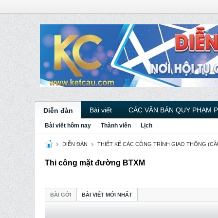
Bài viết
CÁC VĂN BẢN QUY PHẠM 
Diễn đàn
Bài viết hôm nay
Thành viên
Lịch
DIỄN ĐÀN
THIẾT KẾ CÁC CÔNG TRÌNH GIAO THÔNG (CẦU
Thi công mặt đường BTXM
BÀI GỞI
BÀI VIẾT MỚI NHẤT