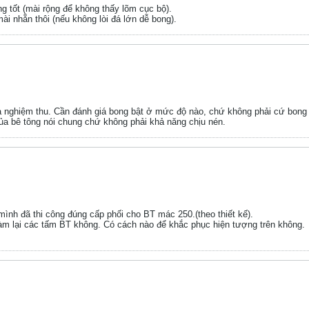
g tốt (mài rộng để không thấy lõm cục bộ).
ài nhẵn thôi (nếu không lòi đá lớn dễ bong).
̀ nghiệm thu. Cần đánh giá bong bật ở mức độ nào, chứ không phải cứ bong lo
 của bê tông nói chung chứ không phải khả năng chịu nén.
 mình đã thi công đúng cấp phối cho BT mác 250.(theo thiết kế).
làm lại các tấm BT không. Có cách nào để khắc phục hiện tượng trên không.