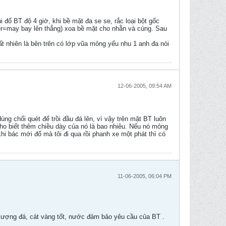
 đổ BT độ 4 giờ, khi bề mặt đa se se, rắc loại bột gốc
pter=may bay lên thẳng) xoa bề mặt cho nhẵn và cúng. Sau
 nhiên là bên trên có lớp vũa mỏng yếu nhu 1 anh đa nói
12-06-2005, 09:54 AM
 chổi quét để trồi đầu đá lên, vì vậy trên mặt BT luôn
ho biết thêm chiều dày của nó là bao nhiêu. Nếu nó mỏng
hi bác mới đổ mà tôi đi qua rồi phanh xe một phát thì có
11-06-2005, 06:04 PM
 lượng đá, cát vàng tốt, nước đảm bảo yêu cầu của BT .