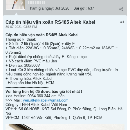
Tham gia ngày:
Jul 2020
Bài gởi:
637
Cáp tín hiệu vặn xoắn RS485 Altek Kabel
#1
30-07-2021, 03:55 PM
Cáp tín hiệu vặn xoắn RS485 Altek Kabel
Thông số kĩ thuật:
+ Số lõi: 2 lõi (1pair)/ 4 lõi (2pair) + dây E
+ Tiết diện: 22AWG ~ 0.35mm2, 24AWG ~ 0.22mm2 và 18AWG ~
0.75mm2
+ Ruột dẫn/Lớp chống nhiễu/dây E: Đồng xi bạc
+ Vỏ cách điện: PVC màu đen
+ Điện áp: 300/500V
+ Loại: Có 3 lớp chống nhiễu vỏ bọc PVC dày dặn, dùng truyền tín
hiệu trong công nghiệp, ngành năng lượng mặt trời.
+ Thương hiệu: Altek Kabel
- Hàng sẵn kho Hà Nội, HCM
-------------------------------------
Vui lòng liên hệ để được báo giá tốt nhất !
>>> Hotline: 0964 360 344 em Yến
>>> Mail:
yen.altekkabel@gmail.com
Công ty TNHH Altek Kabel Việt Nam
VPHN: Số 06-NO8B, KĐT Sài Đồng, P. Phúc Đồng, Q. Long Biên, Hà
Nội
VPHCM: 1462 Võ Văn Kiệt, Phường 1, Quận 6, TP. HCM