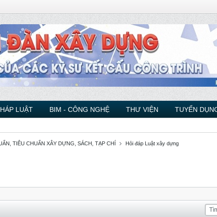
PHÁP LUẬT
BIM - CÔNG NGHỆ
THƯ VIỆN
TUYỂN DỤNG
ẨN, TIÊU CHUẨN XÂY DỰNG, SÁCH, TẠP CHÍ
Hỏi đáp Luật xây dựng