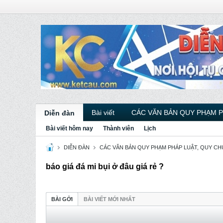
Bài viết
CÁC VĂN BẢN QUY PHẠM 
Diễn đàn
Bài viết hôm nay
Thành viên
Lịch
DIỄN ĐÀN
CÁC VĂN BẢN QUY PHẠM PHÁP LUẬT, QUY CHU
báo giá đá mi bụi ở đâu giá rẻ ?
BÀI GỞI
BÀI VIẾT MỚI NHẤT