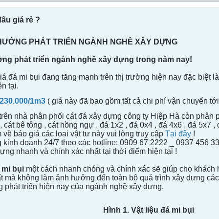
âu giá rẻ ?
U HƯỚNG PHÁT TRIỂN NGÀNH NGHỀ XÂY DỰNG
ướng phát triển ngành nghề xây dựng trong năm nay!
á đá mi bụi đang tăng mạnh trên thị trường hiện nay đặc biệt l
n tại.
 230.000/1m3
( giá này đã bao gồm tất cả chi phí vận chuyển tớ
trên nhà phân phối cát đá xây dựng công ty Hiệp Hà còn phân phố
, cát bê tông , cát hồng ngự , đá 1x2 , đá 0x4 , đá 4x6 , đá 5x7 ,
về báo giá các loại vật tư này vui lòng truy cập
Tại đây
!
 kinh doanh 24/7 theo các hotline: 0909 67 2222 _ 0937 456 
ựng nhanh và chính xác nhất tại thời điểm hiện tại !
mi bụi
một cách nhanh chóng và chính xác sẽ giúp cho khách
ất mà không làm ảnh hưởng đến toàn bộ quá trình xây dựng các cô
g phát triển hiện nay của ngành nghề xây dựng.
Hình 1. Vật liệu đá mi bụi