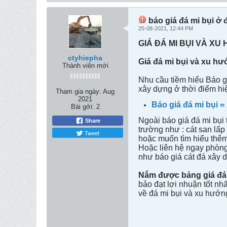
báo giá đá mi bụi ở đ
25-08-2021, 12:44 PM
GIÁ ĐÁ MI BỤI VÀ X
ctyhiepha
Giá đá mi bụi và xu h
Thành viên mới
Nhu cầu tiềm hiểu Báo gi
xây dựng ở thời điểm hiệ
Tham gia ngày:
Aug
2021
Báo giá đá mi bụi =
Bài gởi:
2
Ngoài báo giá đá mi bụi 
Share
trường như : cát san lấp 
Tweet
hoặc muốn tìm hiểu thêm 
Hoặc liên hệ ngay phòng
như báo giá cát đá xây d
Nắm được bảng giá đá 
bảo đạt lợi nhuận tốt nh
về đá mi bụi và xu hướn